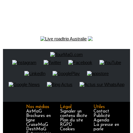
Nos médias
Légal
Utiles
AirMaG
Signaler un
Contact
Brochures en
contenu illicite
Publicité
ligne
Plan du site
Agenda
CruiseMaG
RGPD
La presse en
DestiMaG
Cookies
parle