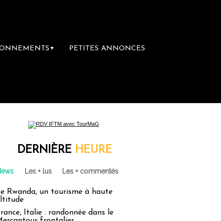
BONNEMENTS
PETITES ANNONCES
▼
DERNIÈRE
HEURE
News
Les + lus
Les + commentés
e Rwanda, un tourisme à haute
ltitude
rance, Italie : randonnée dans le
ercantour frontalier