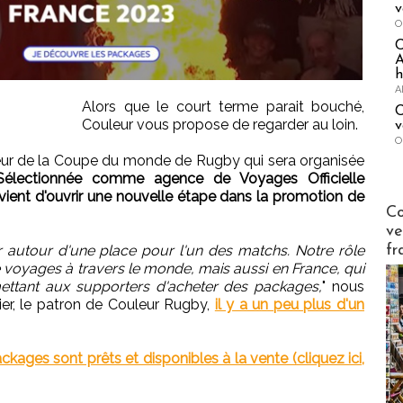
v
O
A
h
A
Alors que le court terme parait bouché,
C
Couleur vous propose de regarder au loin.
v
O
aveur de la Coupe du monde de Rugby qui sera organisée
Sélectionnée comme agence de Voyages Officielle
vient d'ouvrir une nouvelle étape dans la promotion de
Publi-n
Co
ve
 autour d'une place pour l'un des matchs. Notre rôle
fr
 voyages à travers le monde, mais aussi en France, qui
mettant aux supporters d'acheter des packages,
" nous
ier, le patron de Couleur Rugby,
il y a un peu plus d'un
ckages sont prêts et disponibles à la vente (cliquez ici,