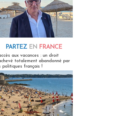
PARTEZ
EN
FRANCE
 en France
accès aux vacances : un droit
achevé totalement abandonné par
s politiques français !