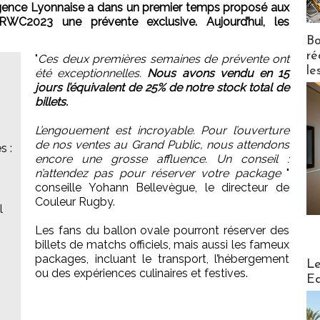
’agence Lyonnaise a dans un premier temps proposé aux
2023 une prévente exclusive. Aujourd’hui, les
Bo
ré
"
Ces deux premières semaines de prévente ont
le
été exceptionnelles.
Nous avons vendu en 15
jours l’équivalent de 25% de notre stock total de
billets.
L’engouement est incroyable. Pour l’ouverture
de nos ventes au Grand Public, nous attendons
s :
encore une grosse affluence. Un conseil :
n’attendez pas pour réserver votre package
"
conseille Yohann Bellevègue, le directeur de
Couleur Rugby.
l
Les fans du ballon ovale pourront réserver des
billets de matchs officiels, mais aussi les fameux
packages, incluant le transport, l’hébergement
Distribu
Le
ou des expériences culinaires et festives.
Ed