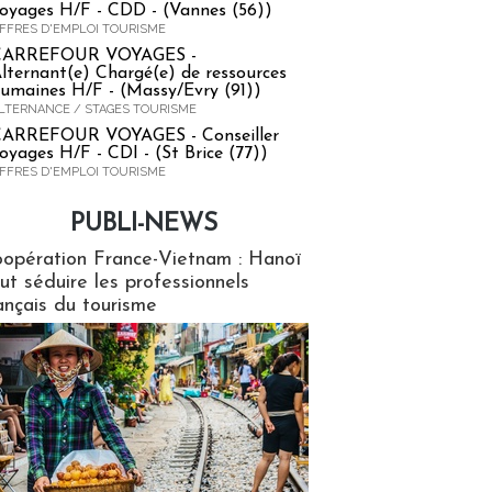
oyages H/F - CDD - (Vannes (56))
FFRES D'EMPLOI TOURISME
CARREFOUR VOYAGES -
lternant(e) Chargé(e) de ressources
umaines H/F - (Massy/Evry (91))
LTERNANCE / STAGES TOURISME
ARREFOUR VOYAGES - Conseiller
oyages H/F - CDI - (St Brice (77))
FFRES D'EMPLOI TOURISME
PUBLI-NEWS
ews
opération France-Vietnam : Hanoï
ut séduire les professionnels
ançais du tourisme