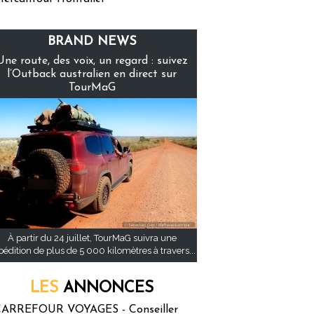
BRAND NEWS
Une route, des voix, un regard : suivez
l’Outback australien en direct sur
TourMaG
À partir du 24 juillet, TourMaG suivra une
pédition de plus de 5 000 kilomètres à travers...
LES
ANNONCES
ARREFOUR VOYAGES - Conseiller