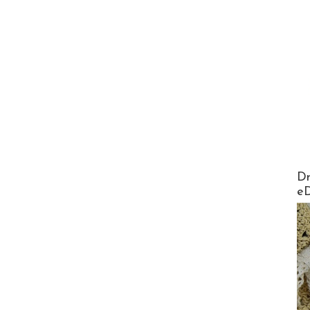
AirMa
Dr
e