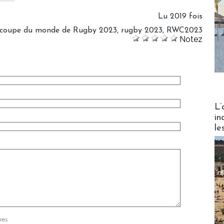
Lu 2019 fois
coupe du monde de Rugby 2023
,
rugby 2023
,
RWC2023
Notez
Partez
L’
in
le
res