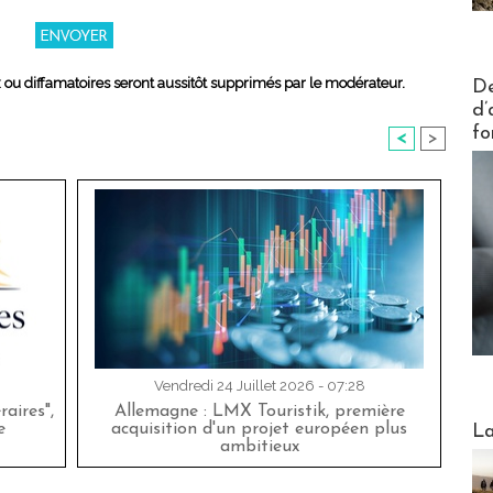
Actus V
x ou diffamatoires seront aussitôt supprimés par le modérateur.
De
d’
fo
<
>
Vendredi 24 Juillet 2026 - 07:28
aires",
Allemagne : LMX Touristik, première
Webinai
e
acquisition d'un projet européen plus
La
ambitieux