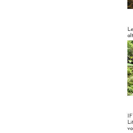
DESTI
Le
al
Product
IF
Li
v