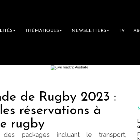
LITÉS
THÉMATIQUES
NEWSLETTERS
TV
A
▼
▼
▼
de de Rugby 2023 :
les réservations à
de rugby
L
a
des packages incluant le transport,
F
M