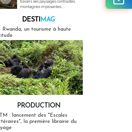
travers ses paysages contrastés,
montagnes imposantes,...
DESTI
MAG
MAG
 Rwanda, un tourisme à haute
titude
PRODUCTION
ion
TM : lancement des "Escales
ttéraires", la première librairie du
oyage