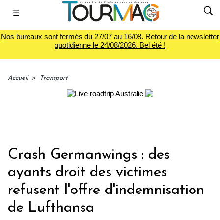
☰
Nos bureaux sont fermés du 27/07 au 16/08. Retour de la newsletter
quotidienne le 24/08/2026. Bel été !
Accueil
>
Transport
Crash Germanwings : des
ayants droit des victimes
refusent l'offre d'indemnisation
de Lufthansa