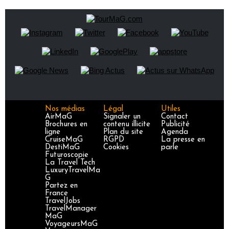
Nos médias
Légal
Utiles
AirMaG
Signaler un
Contact
Brochures en
contenu illicite
Publicité
ligne
Plan du site
Agenda
CruiseMaG
RGPD
La presse en
DestiMaG
Cookies
parle
Futuroscopie
La Travel Tech
LuxuryTravelMa
G
Partez en
France
TravelJobs
TravelManager
MaG
VoyageursMaG