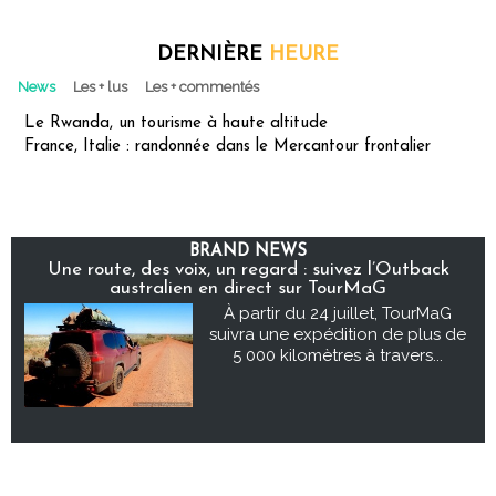
DERNIÈRE
HEURE
News
Les + lus
Les + commentés
Le Rwanda, un tourisme à haute altitude
France, Italie : randonnée dans le Mercantour frontalier
BRAND NEWS
Une route, des voix, un regard : suivez l’Outback
australien en direct sur TourMaG
À partir du 24 juillet, TourMaG
suivra une expédition de plus de
5 000 kilomètres à travers...