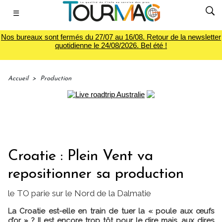
☰
Nos bureaux sont fermés du 27/07 au 16/08. Retour de la newsletter
quotidienne le 24/08/2026. Bel été !
Accueil
>
Production
Croatie : Plein Vent va
repositionner sa production
le TO parie sur le Nord de la Dalmatie
La Croatie est-elle en train de tuer la « poule aux œufs
d’or » ? Il est encore trop tôt pour le dire mais, aux dires