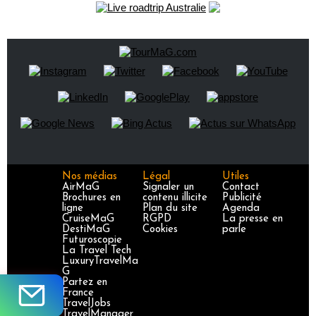
Nos médias
Légal
Utiles
AirMaG
Signaler un
Contact
Brochures en
contenu illicite
Publicité
ligne
Plan du site
Agenda
CruiseMaG
RGPD
La presse en
DestiMaG
Cookies
parle
Futuroscopie
La Travel Tech
LuxuryTravelMa
G
Partez en
France
TravelJobs
TravelManager