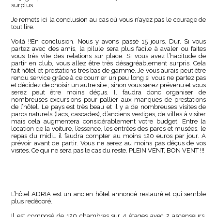
surplus.
Je remets ici la conclusion au cas où vous n’ayez pas le courage de
tout lire.
Voilà !!En conclusion. Nous y avons passé 15 jours. Dur. Si vous
partez avec des amis, la pilule sera plus facile à avaler ou faites
vous très vite des relations sur place. Si vous avez l’habitude de
partir en club, vous allez être très désagréablement surpris. Cela
fait hôtel et prestations très bas de gamme. Je vous aurais peut être
rendu service grâce à ce courrier un peu long si vous ne partez pas
et décidez de choisir un autre site ; sinon vous serez prévenu et vous
serez peut être moins déçus. Il faudra donc organiser de
nombreuses excursions pour pallier aux manques de prestations
de l’hôtel. Le pays est très beau et il y a de nombreuses visites de
parcs naturels (lacs, cascades), d’anciens vestiges, de villes à visiter
mais cela augmentera considérablement votre budget. Entre la
location de la voiture, l’essence, les entrées des parcs et musées, le
repas du midi… il faudra compter au moins 120 euros par jour. A
prévoir avant de partir. Vous ne serez au moins pas déçus de vos
visites. Ce qui ne sera pas le cas du reste. PLEIN VENT, BON VENT !!!
L’hôtel ADRIA est un ancien hôtel annoncé restauré et qui semble
plus redécoré.
Il est composé de 120 chambres sur 4 étages avec 2 ascenseurs.