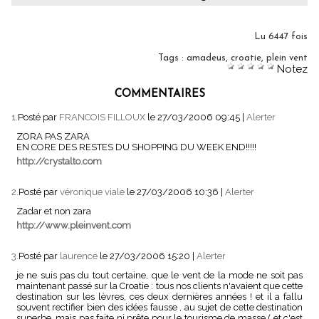
Lu 6447 fois
Tags
:
amadeus
,
croatie
,
plein vent
Notez
COMMENTAIRES
1.
Posté par
FRANCOIS FILLOUX
le 27/03/2006 09:45
|
Alerter
ZORA PAS ZARA
EN CORE DES RESTES DU SHOPPING DU WEEK END!!!!!
http://crystalto.com
2.
Posté par
véronique viale
le 27/03/2006 10:36
|
Alerter
Zadar et non zara
http://www.pleinvent.com
3.
Posté par
laurence
le 27/03/2006 15:20
|
Alerter
je ne suis pas du tout certaine, que le vent de la mode ne soit pas
maintenant passé sur la Croatie : tous nos clients n'avaient que cette
destination sur les lèvres, ces deux dernières années ! et il a fallu
souvent rectifier bien des idées fausse , au sujet de cette destination
superbe, mais pas faite ni prête pour le tourisme de masse ( et c'est