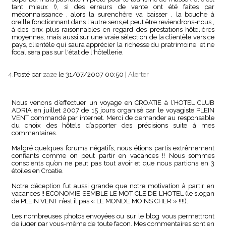
tant mieux !), si des erreurs de vente ont été faites par
méconnaissance , alors la surenchère va baisser , la bouche à
oreille fonctionnant dans l'autre sens,et peut être reviendrons-nous ,
à des prix plus raisonnables en regard des prestations hôtelières
moyennes, mais aussi sur une vraie sélection de la clientèle vers ce
pays, clientèle qui saura apprécier la richesse du pratrimoine, et ne
focalisera pas sur l'état de l'hôtellerie.
4.
Posté par
zaze
le 31/07/2007 00:50
|
Alerter
Nous venons d’effectuer un voyage en CROATIE à l’HOTEL CLUB
ADRIA en juillet 2007 de 15 jours organisé par le voyagiste PLEIN
VENT commandé par internet. Merci de demander au responsable
du choix des hôtels d’apporter des précisions suite à mes
commentaires.
Malgré quelques forums négatifs, nous étions partis extrêmement
confiants comme on peut partir en vacances !! Nous sommes
conscients qu’on ne peut pas tout avoir et que nous partions en 3
étoiles en Croatie.
Notre déception fut aussi grande que notre motivation à partir en
vacances !! ECONOMIE SEMBLE LE MOT CLE DE L’HOTEL (le slogan
de PLEIN VENT n’est il pas « LE MONDE MOINS CHER » !!!!).
Les nombreuses photos envoyées ou sur le blog vous permettront
de juger par vous-même de toute façon. Mes commentaires sont en