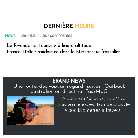
DERNIÈRE
HEURE
News
Les + lus
Les + commentés
Le Rwanda, un tourisme à haute altitude
France, Italie : randonnée dans le Mercantour frontalier
BRAND NEWS
Une route, des voix, un regard : suivez l’Outback
australien en direct sur TourMaG
À partir du 24 juillet, TourMaG
suivra une expédition de plus de
5 000 kilomètres à travers...