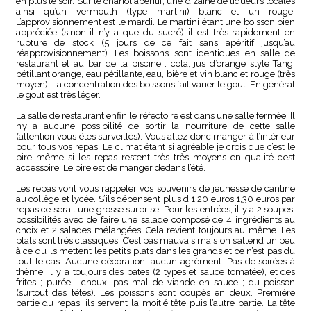
en plus le soir. Sur le chariot apéritif, une dizaine de liqueurs locales
ainsi qu’un vermouth (type martini) blanc et un rouge.
L’approvisionnement est le mardi. Le martini étant une boisson bien
appréciée (sinon il n’y a que du sucré) il est très rapidement en
rupture de stock (5 jours de ce fait sans apéritif jusqu’au
réapprovisionnement). Les boissons sont identiques en salle de
restaurant et au bar de la piscine : cola, jus d’orange style Tang,
pétillant orange, eau pétillante, eau, bière et vin blanc et rouge (très
moyen). La concentration des boissons fait varier le gout. En général
le gout est très léger.
La salle de restaurant enfin le réfectoire est dans une salle fermée. Il
n’y a aucune possibilité de sortir la nourriture de cette salle
(attention vous êtes surveillés). Vous allez donc manger à l’intérieur
pour tous vos repas. Le climat étant si agréable je crois que c’est le
pire même si les repas restent très très moyens en qualité c’est
accessoire. Le pire est de manger dedans l’été.
Les repas vont vous rappeler vos souvenirs de jeunesse de cantine
au collège et lycée. S’ils dépensent plus d’1,20 euros 1,30 euros par
repas ce serait une grosse surprise. Pour les entrées, il y a 2 soupes,
possibilités avec de faire une salade composé de 4 ingrédients au
choix et 2 salades mélangées. Cela revient toujours au même. Les
plats sont très classiques. C’est pas mauvais mais on s’attend un peu
à ce qu’ils mettent les petits plats dans les grands et ce n’est pas du
tout le cas. Aucune décoration, aucun agrément. Pas de soirées à
thème. Il y a toujours des pates (2 types et sauce tomatée), et des
frites ; purée ; choux, pas mal de viande en sauce ; du poisson
(surtout des têtes). Les poissons sont coupés en deux. Première
partie du repas, ils servent la moitié tête puis l’autre partie. La tête