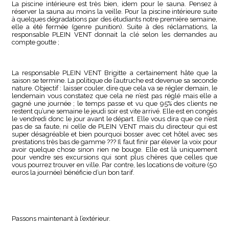
La piscine intérieure est très bien, idem pour le sauna. Pensez à
réserver la sauna au moins la veille. Pour la piscine intérieure suite
à quelques dégradations par des étudiants notre première semaine,
elle a été fermée (genre punition). Suite à des réclamations, la
responsable PLEIN VENT donnait la clé selon les demandes au
compte goutte ;
La responsable PLEIN VENT Brigitte a certainement hâte que la
saison se termine. La politique de l’autruche est devenue sa seconde
nature. Objectif : laisser couler, dire que cela va se régler demain, le
lendemain vous constatez que cela ne n’est pas réglé mais elle a
gagné une journée ; le temps passe et vu que 95% des clients ne
restent qu’une semaine le jeudi soir est vite arrivé. Elle est en congés
le vendredi donc le jour avant le départ. Elle vous dira que ce n’est
pas de sa faute, ni celle de PLEIN VENT mais du directeur qui est
super désagréable et bien pourquoi bosser avec cet hôtel avec ses
prestations très bas de gamme ??? Il faut finir par élever la voix pour
avoir quelque chose sinon rien ne bouge. Elle est là uniquement
pour vendre ses excursions qui sont plus chères que celles que
vous pourrez trouver en ville. Par contre, les locations de voiture (50
euros la journée) bénéficie d’un bon tarif.
Passons maintenant à l’extérieur.