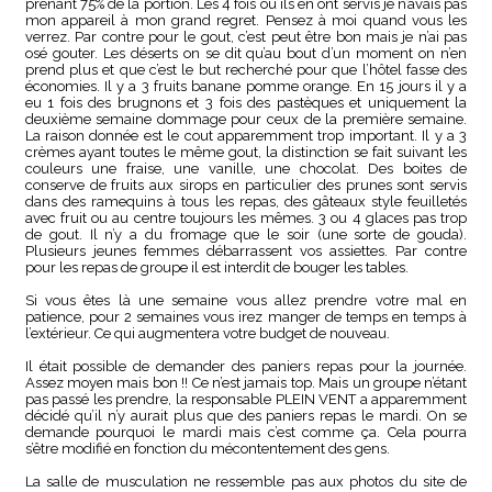
prenant 75% de la portion. Les 4 fois où ils en ont servis je n’avais pas
mon appareil à mon grand regret. Pensez à moi quand vous les
verrez. Par contre pour le gout, c’est peut être bon mais je n’ai pas
osé gouter. Les déserts on se dit qu’au bout d’un moment on n’en
prend plus et que c’est le but recherché pour que l’hôtel fasse des
économies. Il y a 3 fruits banane pomme orange. En 15 jours il y a
eu 1 fois des brugnons et 3 fois des pastèques et uniquement la
deuxième semaine dommage pour ceux de la première semaine.
La raison donnée est le cout apparemment trop important. Il y a 3
crèmes ayant toutes le même gout, la distinction se fait suivant les
couleurs une fraise, une vanille, une chocolat. Des boites de
conserve de fruits aux sirops en particulier des prunes sont servis
dans des ramequins à tous les repas, des gâteaux style feuilletés
avec fruit ou au centre toujours les mêmes. 3 ou 4 glaces pas trop
de gout. Il n’y a du fromage que le soir (une sorte de gouda).
Plusieurs jeunes femmes débarrassent vos assiettes. Par contre
pour les repas de groupe il est interdit de bouger les tables.
Si vous êtes là une semaine vous allez prendre votre mal en
patience, pour 2 semaines vous irez manger de temps en temps à
l’extérieur. Ce qui augmentera votre budget de nouveau.
Il était possible de demander des paniers repas pour la journée.
Assez moyen mais bon !! Ce n’est jamais top. Mais un groupe n’étant
pas passé les prendre, la responsable PLEIN VENT a apparemment
décidé qu’il n’y aurait plus que des paniers repas le mardi. On se
demande pourquoi le mardi mais c’est comme ça. Cela pourra
s’être modifié en fonction du mécontentement des gens.
La salle de musculation ne ressemble pas aux photos du site de