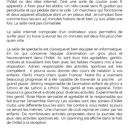
l’hôtel ou des sites internet. C’est une sorte de couloir avec 6
appareils. 2 fixes pour les abdos. Un vélo cassé sans fil guidon qui
pendouille et qui pédale dans le vide. Un marcheur qui fonctionne
et deux appareil elliptique dont un en piteux état. Je comptais faire
comme tous les ans 45 minutes histoire de et bien j’y suis allée une
fois. La salle n’est pas climatisée.
La salle internet composée d’un ordinateur vous permettra de
surfer pour 20 kuna (3 euros) les 20 minutes soit deux fois plus cher
qu’en ville.
La salle de spectacle est classique et bien équipée en informatique.
En ce qui concerne l’équipe d’animation un gros plus et
heureusement dans l’hôtel. Ils sont tous très agréables, gentils,
motivés et travaillent très bien avec les faibles moyens mis à leur
disposition. Adrien responsable des activités sportives est très
compétent ; il pourra aussi donner des cours de natation à vos
enfants. (Tarifs moins chers qu’en France). Notre fils a vraiment
beaucoup progressé et a été capable de traverser la piscine : un
grand plaisir. Jérémy responsable de l’animation enfant de 9h00 à
12h00 et de 14h00 à 17h00. Très gentil et très apprécié. Tintin
toujours à gauche et à droite pour diverses activités. Expérimenté et
très gentil. Rose Marie serviable et agréable et le responsable qui
fait tourner l’ensemble Ramzy. Les soirées sont des soirées d’hôtel
clubs, une différente tous les soirs. Par contre si vous restez 15 jours
ce seront les mêmes. Une chanson de club reprise en cœur par les
enfants. De nombreuses activités proposées dans la journée des
jeux, des activités sportives etc. Un planning est affiché dans le hall
de l’hôtel à la réception.