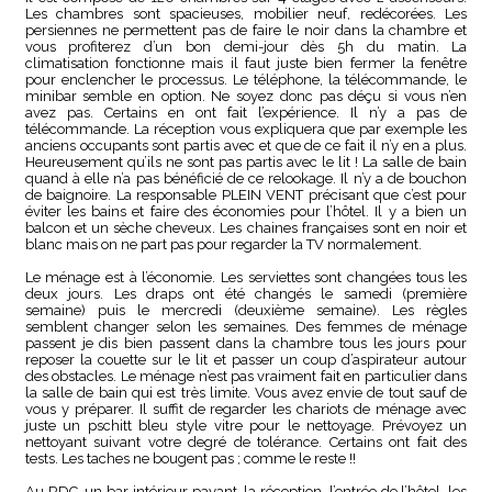
Les chambres sont spacieuses, mobilier neuf, redécorées. Les
persiennes ne permettent pas de faire le noir dans la chambre et
vous profiterez d’un bon demi-jour dès 5h du matin. La
climatisation fonctionne mais il faut juste bien fermer la fenêtre
pour enclencher le processus. Le téléphone, la télécommande, le
minibar semble en option. Ne soyez donc pas déçu si vous n’en
avez pas. Certains en ont fait l’expérience. Il n’y a pas de
télécommande. La réception vous expliquera que par exemple les
anciens occupants sont partis avec et que de ce fait il n’y en a plus.
Heureusement qu’ils ne sont pas partis avec le lit ! La salle de bain
quand à elle n’a pas bénéficié de ce relookage. Il n’y a de bouchon
de baignoire. La responsable PLEIN VENT précisant que c’est pour
éviter les bains et faire des économies pour l’hôtel. Il y a bien un
balcon et un sèche cheveux. Les chaines françaises sont en noir et
blanc mais on ne part pas pour regarder la TV normalement.
Le ménage est à l’économie. Les serviettes sont changées tous les
deux jours. Les draps ont été changés le samedi (première
semaine) puis le mercredi (deuxième semaine). Les règles
semblent changer selon les semaines. Des femmes de ménage
passent je dis bien passent dans la chambre tous les jours pour
reposer la couette sur le lit et passer un coup d’aspirateur autour
des obstacles. Le ménage n’est pas vraiment fait en particulier dans
la salle de bain qui est très limite. Vous avez envie de tout sauf de
vous y préparer. Il suffit de regarder les chariots de ménage avec
juste un pschitt bleu style vitre pour le nettoyage. Prévoyez un
nettoyant suivant votre degré de tolérance. Certains ont fait des
tests. Les taches ne bougent pas ; comme le reste !!
Au RDC, un bar intérieur payant, la réception, l’entrée de l’hôtel, les