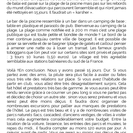
de balai est passé sur la plage de la piscine mais pas sur les rebords
du muret d’évacuation qui parcourent l’ensemble et qui n’ont jamais
été nettoyés en 15 jours. Il faudrait un « karsher ».
Le bar de la piscine ressemble à un bar dans un camping de base ;
table en plastique et parasols de pub. Bienvenue au camping de la
plage. La plage comme notifiée est à 200 m mais c’est une plage
publique qui est toute petite et bondée de monde !! Le bord de la
mer continue jusqu’au centre ville de biograd. Il est possible de
poser sa serviette et de se baigner (plage de galets et caillou) penser
à amener une natte ou à louer un transat. Les fameux grands
toboggans que l’on peut voir sur certains sites sont privés et payants
: 3 tours 10 kunas (1,50 euros). Le village est très agréable
semblable aux stations balnéaires du sud de la France.
Voilà !!En conclusion. Nous y avons passé 15 jours. Dur. Si vous
partez avec des amis, la pilule sera plus facile à avaler ou faites
vous très vite des relations sur place. Si vous avez l’habitude de
partir en club, vous allez être très désagréablement surpris. Cela
fait hôtel et prestations très bas de gamme. Je vous aurais peut être
rendu service grâce à ce courrier un peu long si vous ne partez pas
et décidez de choisir un autre site ; sinon vous serez prévenu et vous
serez peut être moins déçus. Il faudra donc organiser de
nombreuses excursions pour pallier aux manques de prestations
de l’hôtel. Le pays est très beau et il y a de nombreuses visites de
parcs naturels (lacs, cascades), d’anciens vestiges, de villes à visiter
mais cela augmentera considérablement votre budget. Entre la
location de la voiture, l’essence, les entrées des parcs et musées, le
repas du midi… il faudra compter au moins 120 euros par jour. A
prévoir avant de partir. Vous ne serez au moins pas déçus de vos