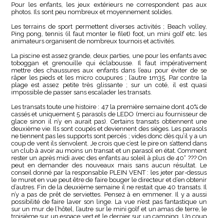
Pour les enfants, les jeux extérieurs ne correspondent pas aux
photos. Ils sont peu nombreux et moyennement solides.
Les terrains de sport permettent diverses activités ; Beach volley,
Ping pong, tennis (il faut monter le filet) foot, un mini golf etc. les
animateurs organisent de nombreux tournois et activités.
La piscine est assez grande, deux parties, une pour les enfants avec
toboggan et grenouille qui éclabousse. Il faut impérativement
mettre des chaussures aux enfants dans l’eau pour éviter de se
râper les pieds et les micro coupures ; l’autre 1m35. Par contre la
plage est assez petite très glissante ; sur un coté, il est quasi
impossible de passer sans escalader les transats.
Les transats toute une histoire : 47 la première semaine dont 40% de
cassés et uniquement 5 parasols de LEDO (merci au fournisseur de
glace sinon il n’y en aurait pas). Certains transats obtiennent une
deuxième vie. Ils sont coupés et deviennent des sièges. Les parasols
ne tiennent pas les supports sont percés ; vides donc dès qu’il y a un
coup de vent ils s’envolent. Je crois que c’est le pire on s’attend dans
un club à avoir au moins un transat et un parasol en état. Comment
rester un après midi avec des enfants au soleil à plus de 40° ??? On
peut en demander des nouveaux mais sans aucun résultat. Le
conseil donné par la responsable PLEIN VENT : les jeter par-dessus
le muret en vue peut être de faire bouger le directeur et d’en obtenir
d’autres. Fin de la deuxième semaine il ne restait que 40 transats. Il
n’y a pas de prêt de serviettes. Pensez à en emmener. Il y a aussi
possibilité de faire laver son linge. La vue n’est pas fantastique un
sur un mur de l’hôtel, l’autre sur le mini golf et un amas de terre, le
troisième sur un espace vert et le dernier sur un camping. Un coup