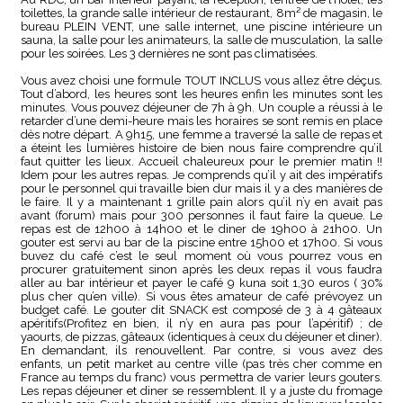
toilettes, la grande salle intérieur de restaurant, 8m² de magasin, le
bureau PLEIN VENT, une salle internet, une piscine intérieure un
sauna, la salle pour les animateurs, la salle de musculation, la salle
pour les soirées. Les 3 dernières ne sont pas climatisées.
Vous avez choisi une formule TOUT INCLUS vous allez être déçus.
Tout d’abord, les heures sont les heures enfin les minutes sont les
minutes. Vous pouvez déjeuner de 7h à 9h. Un couple a réussi à le
retarder d’une demi-heure mais les horaires se sont remis en place
dès notre départ. A 9h15, une femme a traversé la salle de repas et
a éteint les lumières histoire de bien nous faire comprendre qu’il
faut quitter les lieux. Accueil chaleureux pour le premier matin !!
Idem pour les autres repas. Je comprends qu’il y ait des impératifs
pour le personnel qui travaille bien dur mais il y a des manières de
le faire. Il y a maintenant 1 grille pain alors qu’il n’y en avait pas
avant (forum) mais pour 300 personnes il faut faire la queue. Le
repas est de 12h00 à 14h00 et le diner de 19h00 à 21h00. Un
gouter est servi au bar de la piscine entre 15h00 et 17h00. Si vous
buvez du café c’est le seul moment où vous pourrez vous en
procurer gratuitement sinon après les deux repas il vous faudra
aller au bar intérieur et payer le café 9 kuna soit 1,30 euros ( 30%
plus cher qu’en ville). Si vous êtes amateur de café prévoyez un
budget café. Le gouter dit SNACK est composé de 3 à 4 gâteaux
apéritifs(Profitez en bien, il n’y en aura pas pour l’apéritif) ; de
yaourts, de pizzas, gâteaux (identiques à ceux du déjeuner et diner).
En demandant, ils renouvellent. Par contre, si vous avez des
enfants, un petit market au centre ville (pas très cher comme en
France au temps du franc) vous permettra de varier leurs gouters.
Les repas déjeuner et diner se ressemblent. Il y a juste du fromage