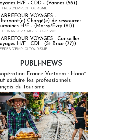
oyages H/F - CDD - (Vannes (56))
FFRES D'EMPLOI TOURISME
CARREFOUR VOYAGES -
lternant(e) Chargé(e) de ressources
umaines H/F - (Massy/Evry (91))
LTERNANCE / STAGES TOURISME
ARREFOUR VOYAGES - Conseiller
oyages H/F - CDI - (St Brice (77))
FFRES D'EMPLOI TOURISME
PUBLI-NEWS
ews
opération France-Vietnam : Hanoï
ut séduire les professionnels
ançais du tourisme