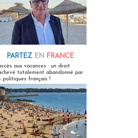
PARTEZ
EN
FRANCE
 en France
accès aux vacances : un droit
achevé totalement abandonné par
s politiques français !