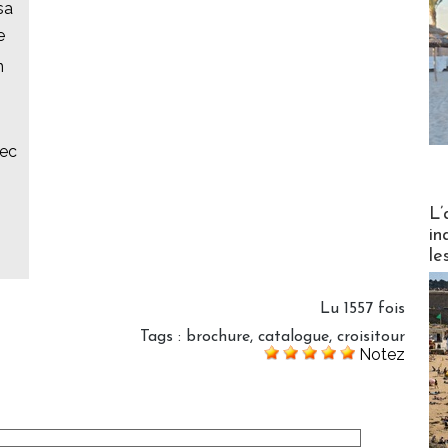
sa
e
n
vec
Partez
L’
in
le
Lu 1557 fois
Tags
:
brochure
,
catalogue
,
croisitour
Notez