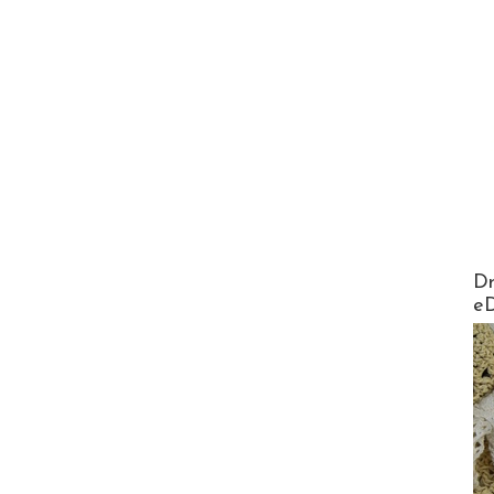
AirMa
Dr
e