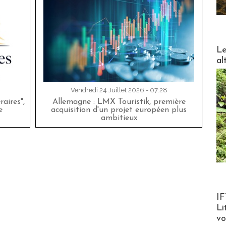
DESTI
Le
al
Vendredi 24 Juillet 2026 - 07:28
aires",
Allemagne : LMX Touristik, première
e
acquisition d'un projet européen plus
ambitieux
Product
IF
Li
v