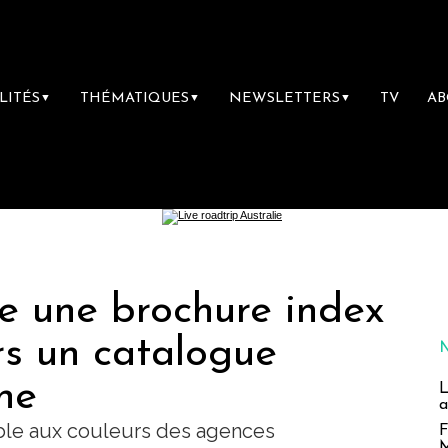
LITÉS
THÉMATIQUES
NEWSLETTERS
TV
A
▼
▼
▼
ce une brochure index
rs un catalogue
ne
L
a
ble aux couleurs des agences
F
M