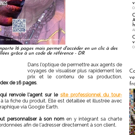
v
O
A
h
A
C
v
O
mporte 16 pages mais permet d'accéder en un clic à des
illées grâce à un code de référence - DR
Dans l'optique de permettre aux agents de
Publi-n
voyages de visualiser plus rapidement les
Co
prix et le contenu de sa production,
ve
Index de 16 pages
.
fr
ui renvoie l'agent sur le
site professionnel du tour-
 la fiche du produit. Elle est détaillée et illustrée avec
raphique via Google Earth.
ut personnaliser à son nom
en y intégrant sa charte
rdonnées afin de l'adresser directement à son client.