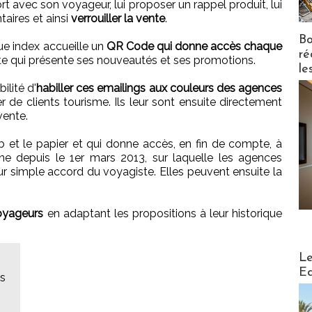
fort avec son voyageur, lui proposer un rappel produit, lui
aires et ainsi
verrouiller la vente
.
Bo
gue index accueille un
QR Code qui donne accès chaque
ré
e qui présente ses nouveautés et ses promotions.
le
ilité d'
habiller ces emailings aux couleurs des agences
r de clients tourisme. Ils leur sont ensuite directement
vente.
 et le papier et qui donne accès, en fin de compte, à
gne depuis le 1er mars 2013, sur laquelle les agences
sur simple accord du voyagiste. Elles peuvent ensuite la
voyageurs
en adaptant les propositions à leur historique
Distribu
Le
Ed
es