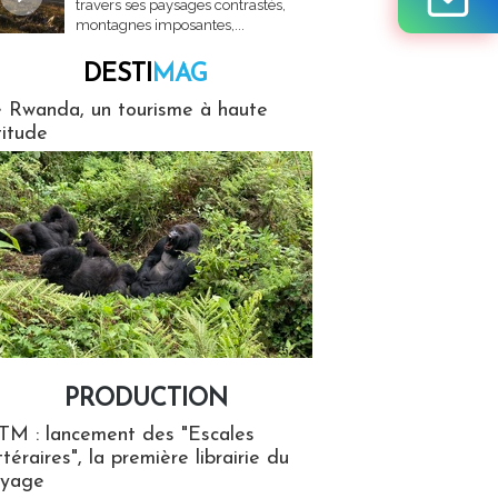
travers ses paysages contrastés,
montagnes imposantes,...
DESTI
MAG
MAG
 Rwanda, un tourisme à haute
titude
PRODUCTION
ion
TM : lancement des "Escales
ttéraires", la première librairie du
oyage