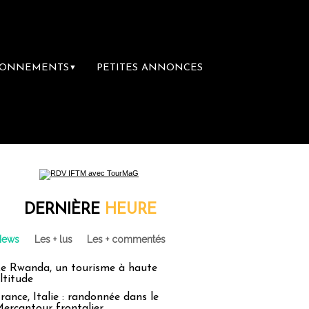
BONNEMENTS
PETITES ANNONCES
▼
DERNIÈRE
HEURE
News
Les + lus
Les + commentés
e Rwanda, un tourisme à haute
ltitude
rance, Italie : randonnée dans le
ercantour frontalier