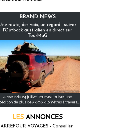
BRAND NEWS
Une route, des voix, un regard : suivez
l’Outback australien en direct sur
TourMaG
À partir du 24 juillet, TourMaG suivra une
pédition de plus de 5 000 kilomètres à travers...
LES
ANNONCES
ARREFOUR VOYAGES - Conseiller