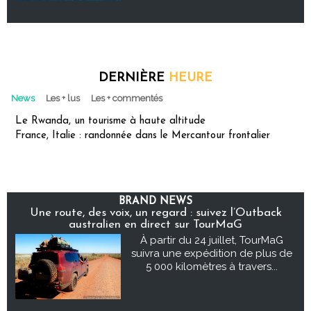
DERNIÈRE
HEURE
News
Les + lus
Les + commentés
Le Rwanda, un tourisme à haute altitude
France, Italie : randonnée dans le Mercantour frontalier
BRAND NEWS
Une route, des voix, un regard : suivez l’Outback
australien en direct sur TourMaG
À partir du 24 juillet, TourMaG
suivra une expédition de plus de
5 000 kilomètres à travers...