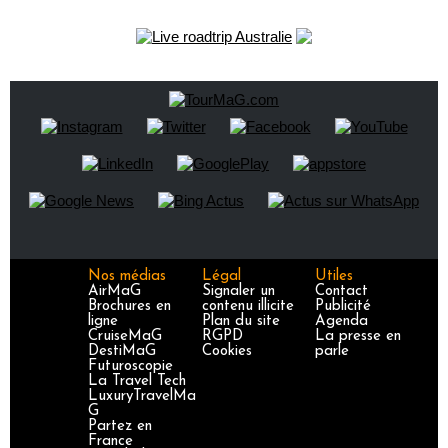
Nos médias
Légal
Utiles
AirMaG
Signaler un
Contact
Brochures en
contenu illicite
Publicité
ligne
Plan du site
Agenda
CruiseMaG
RGPD
La presse en
DestiMaG
Cookies
parle
Futuroscopie
La Travel Tech
LuxuryTravelMa
G
Partez en
France