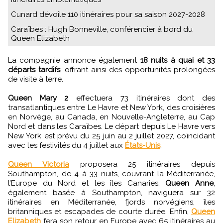
Cunard dévoile 110 itinéraires pour sa saison 2027-2028
Caraïbes : Hugh Bonneville, conférencier à bord du
Queen Elizabeth
La compagnie annonce également
18 nuits à quai et 33
départs tardifs
, offrant ainsi des opportunités prolongées
de visite à terre.
Queen Mary 2
effectuera 73 itinéraires dont des
transatlantiques entre Le Havre et New York, des croisières
en Norvège, au Canada, en Nouvelle-Angleterre, au Cap
Nord et dans les Caraïbes. Le départ depuis Le Havre vers
New York est prévu du 25 juin au 2 juillet 2027, coïncidant
avec les festivités du 4 juillet aux
États-Unis
.
Queen Victoria
proposera 25 itinéraires depuis
Southampton, de 4 à 33 nuits, couvrant la Méditerranée,
l’Europe du Nord et les îles Canaries.
Queen Anne
,
également basée à Southampton, naviguera sur 32
itinéraires en Méditerranée, fjords norvégiens, îles
britanniques et escapades de courte durée. Enfin,
Queen
Elizabeth
fera son retour en Europe avec 65 itinéraires au