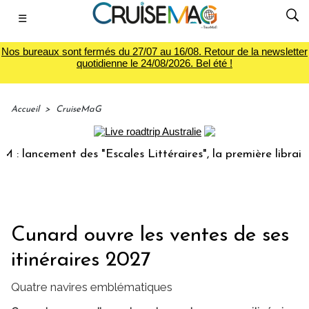
☰
Nos bureaux sont fermés du 27/07 au 16/08. Retour de la newsletter
quotidienne le 24/08/2026. Bel été !
Accueil
>
CruiseMaG
ncement des "Escales Littéraires", la première librairie du 
Cunard ouvre les ventes de ses
itinéraires 2027
Quatre navires emblématiques