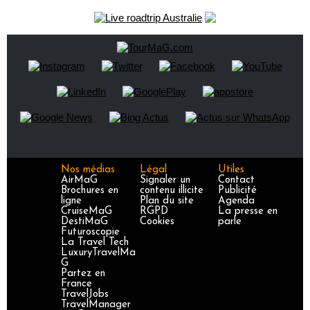
Nos médias
Légal
Utiles
AirMaG
Signaler un
Contact
Brochures en
contenu illicite
Publicité
ligne
Plan du site
Agenda
CruiseMaG
RGPD
La presse en
DestiMaG
Cookies
parle
Futuroscopie
La Travel Tech
LuxuryTravelMa
G
Partez en
France
TravelJobs
TravelManager