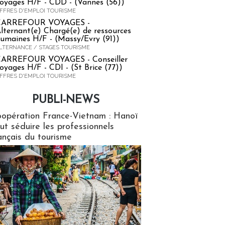
oyages H/F - CDD - (Vannes (56))
FFRES D'EMPLOI TOURISME
CARREFOUR VOYAGES -
lternant(e) Chargé(e) de ressources
umaines H/F - (Massy/Evry (91))
LTERNANCE / STAGES TOURISME
ARREFOUR VOYAGES - Conseiller
oyages H/F - CDI - (St Brice (77))
FFRES D'EMPLOI TOURISME
PUBLI-NEWS
ews
opération France-Vietnam : Hanoï
ut séduire les professionnels
ançais du tourisme