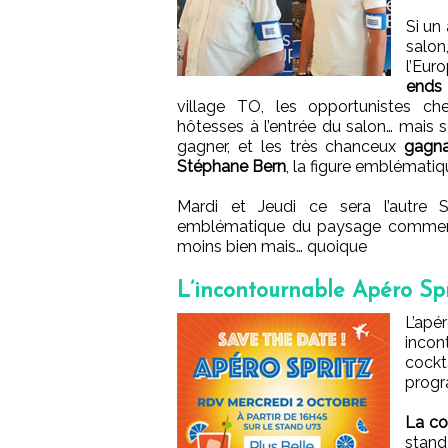
Si un
salon
l’Eur
ends
village TO, les opportunistes ch
hôtesses à l’entrée du salon… mais 
gagner, et les très chanceux
gagna
Stéphane Bern
, la figure emblématiq
Mardi et Jeudi ce sera l’autre S
emblématique du paysage commercial
moins bien mais… quoique
L’incontournable Apéro Spri
L’apé
incon
cockt
progr
La co
stand