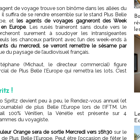
 agent de voyage trouve son binôme dans les allées du
, il suffira de se rendre ensemble sur le stand Plus Belle
Bo
ope, et
les agents de voyages gagneront des Week
ré
 en Europe
. Les rusés traineront sans doute vers le
le
ercheront surement à soudoyer les intransigeantes
seuls les chanceux partiront avec l’un des week-ends à
nts du mercredi, se verront remettre le sésame par
ue du paysage de l’audiovisuel français.
téphane (Michaut, le directeur commercial) figure
 de Plus Belle l’Europe qui remettra les lots. C’est
tz !
ro Spritz devient peu à peu, le Rendez-vous annuel (et
tournable) de plus Belle l’Europe lors de l’IFTM. Un
Distribu
ail 100% Vénitien, la Vénétie est présente sur 4
Le
ammes du voyagiste.
Ed
uleur Orange sera de sortie Mercredi vers 16h30
sur le
 de Plus Belle l’Europe. Peut être l’occasion de fêter le