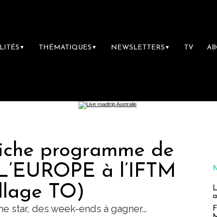
LITÉS
THÉMATIQUES
NEWSLETTERS
TV
A
▼
▼
▼
riche programme de
L’EUROPE à l’IFTM
illage TO)
L
a
une star, des week-ends à gagner…
F
M