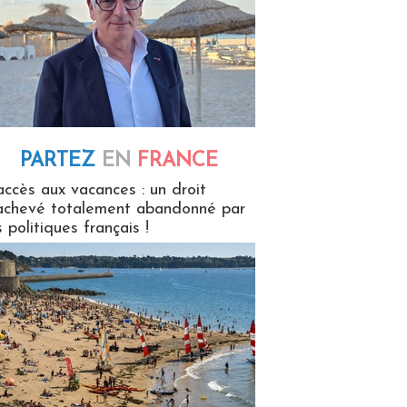
PARTEZ
EN
FRANCE
 en France
accès aux vacances : un droit
achevé totalement abandonné par
s politiques français !