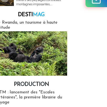
montagnes imposantes,...
DESTI
MAG
MAG
 Rwanda, un tourisme à haute
titude
PRODUCTION
ion
TM : lancement des "Escales
ttéraires", la première librairie du
oyage