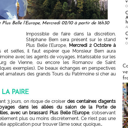
v
O
A
h
Plus Belle l’Europe, Mercredi 02/10 à partir de 16h30
A
Impossible de faire dans la discrétion.
C
v
Stéphane Bern sera présent sur le stand
O
Plus Belle l’Europe,
Mercredi 2 Octobre à
s et selfies, il faut espérer que Monsieur Bern aura
trimoine avec les agents de voyages. Intarissable sur les
ourg de Vienne, ou encore les Romanov de Saint
Publi-n
Co
elques exemples). De beaux échanges en perspectives
ve
 et amateurs des grands Tours du Patrimoine si cher au
fr
 LA PAIRE
nt 3 jours, on risque de croiser
des centaines d’agents
oyages dans les allées du salon de la Porte de
illes, avec un brassard Plus Belle l’Europe
, s’observant
llement plus ou moins discrètement. Ce n’est pas une
lle application pour trouver l’âme sœur, quoique…