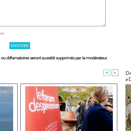
res
x ou diffamatoires seront aussitôt supprimés par le modérateur.
AirMa
<
>
Dr
e