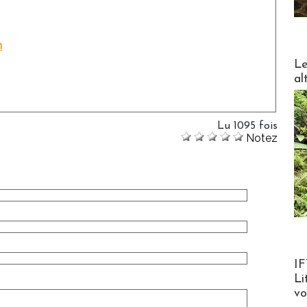
m
DESTI
Le
al
Lu 1095 fois
Notez
Product
IF
Li
v