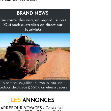
BRAND NEWS
Une route, des voix, un regard : suivez
l’Outback australien en direct sur
TourMaG
À partir du 24 juillet, TourMaG suivra une
pédition de plus de 5 000 kilomètres à travers...
LES
ANNONCES
ARREFOUR VOYAGES - Conseiller