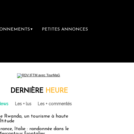
BONNEMENTS
PETITES ANNONCES
▼
DERNIÈRE
HEURE
News
Les + lus
Les + commentés
e Rwanda, un tourisme à haute
ltitude
rance, Italie : randonnée dans le
ercantour frontalier