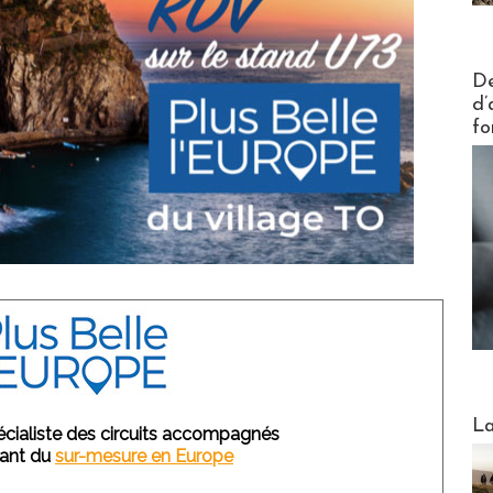
Actus V
De
d’
fo
Webinai
La
écialiste des circuits accompagnés
nant du
sur-mesure en Europe