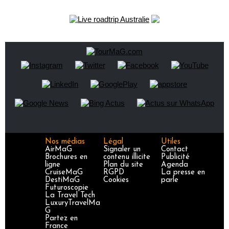
Nos médias
Légal
Utiles
AirMaG
Signaler un
Contact
Brochures en
contenu illicite
Publicité
ligne
Plan du site
Agenda
CruiseMaG
RGPD
La presse en
DestiMaG
Cookies
parle
Futuroscopie
La Travel Tech
LuxuryTravelMa
G
Partez en
France