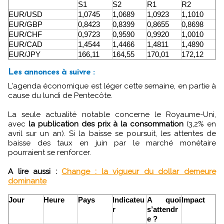
S1
S2
R1
R2
EUR/USD
1,0745
1,0689
1,0923
1,1010
EUR/GBP
0,8423
0,8399
0,8655
0,8698
EUR/CHF
0,9723
0,9590
0,9920
1,0010
EUR/CAD
1,4544
1,4466
1,4811
1,4890
EUR/JPY
166,11
164,55
170,01
172,12
Les annonces à suivre :
L'agenda économique est léger cette semaine, en partie à
cause du lundi de Pentecôte.
La seule actualité notable concerne le Royaume-Uni,
avec
la publication des prix à la consommation
(3,2% en
avril sur un an). Si la baisse se poursuit, les attentes de
baisse des taux en juin par le marché monétaire
pourraient se renforcer.
A lire aussi :
Change : la vigueur du dollar demeure
dominante
Jour
Heure
Pays
Indicateu
A quoi
Impact
r
s’attendr
e ?