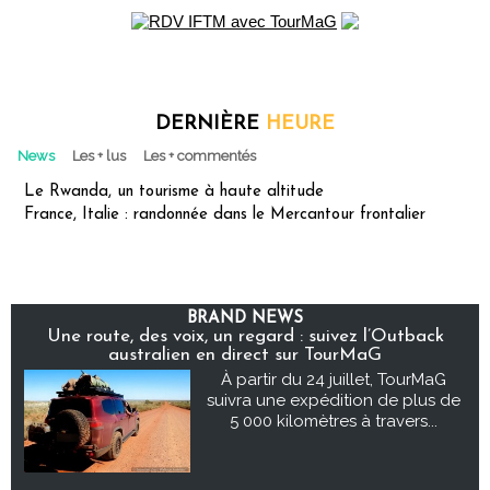
DERNIÈRE
HEURE
News
Les + lus
Les + commentés
Le Rwanda, un tourisme à haute altitude
France, Italie : randonnée dans le Mercantour frontalier
BRAND NEWS
Une route, des voix, un regard : suivez l’Outback
australien en direct sur TourMaG
À partir du 24 juillet, TourMaG
suivra une expédition de plus de
5 000 kilomètres à travers...