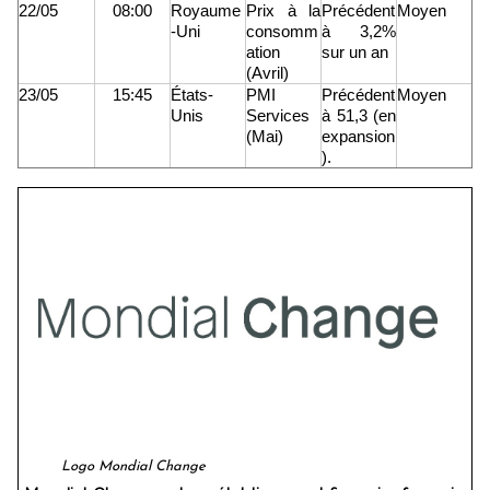
22/05
08:00
Royaume
Prix à la
Précédent
Moyen
-Uni
consomm
à 3,2%
ation
sur un an
(Avril)
23/05
15:45
É
tats-
PMI
Précédent
Moyen
Unis
Services
à 51,3 (en
(Mai)
expansion
).
Logo Mondial Change