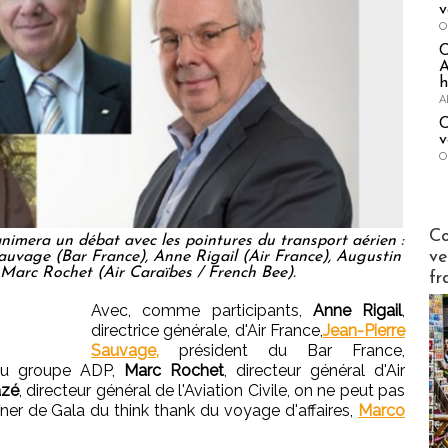
v
O
A
h
A
C
v
O
Publi-n
Co
nimera un débat avec les pointures du transport aérien :
ve
uvage (Bar France), Anne Rigail (Air France), Augustin
arc Rochet (Air Caraïbes / French Bee).
fr
Avec, comme participants,
Anne Rigail
,
directrice générale, d'Air France,
Jean-Pierre
Sauvage,
président du Bar France,
du groupe ADP,
Marc Rochet
, directeur général d'Air
azé
, directeur général de l'Aviation Civile, on ne peut pas
îner de Gala du think thank du voyage d'affaires,
Marco