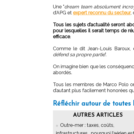
Une "
dream team absolument incro
d’APG et
expert reconnu du secteur
,
Tous les sujets d’actualité seront abo
pour lesquelles il serait temps de ré
efficace
.
Comme le dit Jean-Louis Baroux, d
défend sa propre partie
".
On imagine bien que les conséquenc
abordés.
Tous les membres de Marco Polo ont
d’autant plus facilement honorées qu
Réfléchir autour de toutes
AUTRES ARTICLES
Outre-mer : taxes, coûts,
infrastructures… pourquoi l’aérien es