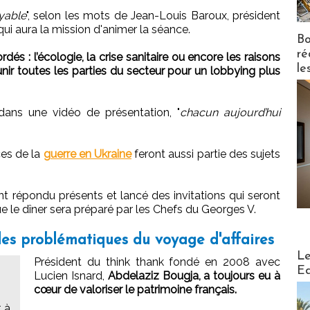
yable
", selon les mots de Jean-Louis Baroux, président
 qui aura la mission d'animer la séance.
Bo
ré
rdés : l’écologie, la crise sanitaire ou encore les raisons
le
unir toutes les parties du secteur pour un lobbying plus
ans une vidéo de présentation, "
chacun aujourd’hui
es de la
guerre en Ukraine
feront aussi partie des sujets
 répondu présents et lancé des invitations qui seront
e le dîner sera préparé par les Chefs du Georges V.
 les problématiques du voyage d'affaires
Distribu
Le
Président du think thank fondé en 2008 avec
Ed
Lucien Isnard,
Abdelaziz Bougja, a toujours eu à
cœur de valoriser le patrimoine français.
t à