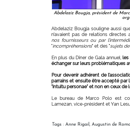
Abdelaziz Bougja, président de Marc
org
Abdelaziz Bougja souligne aussi que 
n’avaient pas de relations directes a
nos fournisseurs ou par l’intermé
"
incompréhensions
" et des "
sujets de
En plus du Dîner de Gala annuel,
les
échanger sur leurs problématiques ave
Pour devenir adhérent de l’associatio
parrains et ensuite être accepté par 
"intuitu personae" et non en ceux de l
Le bureau de Marco Polo est cons
Lamezan, vice-président et Yan Lesur,
Tags
:
Anne Rigail
,
Augustin de Rom