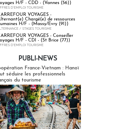
oyages H/F - CDD - (Vannes (56))
FFRES D'EMPLOI TOURISME
CARREFOUR VOYAGES -
lternant(e) Chargé(e) de ressources
umaines H/F - (Massy/Evry (91))
LTERNANCE / STAGES TOURISME
ARREFOUR VOYAGES - Conseiller
oyages H/F - CDI - (St Brice (77))
FFRES D'EMPLOI TOURISME
PUBLI-NEWS
ews
opération France-Vietnam : Hanoï
ut séduire les professionnels
ançais du tourisme