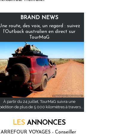
BRAND NEWS
Une route, des voix, un regard : suivez
l’Outback australien en direct sur
TourMaG
À partir du 24 juillet, TourMaG suivra une
pédition de plus de 5 000 kilomètres à travers...
LES
ANNONCES
ARREFOUR VOYAGES - Conseiller