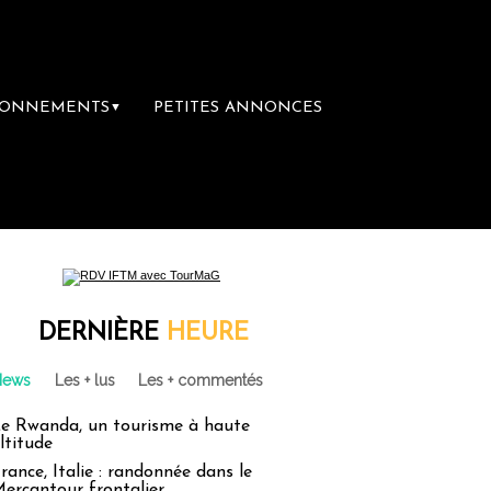
BONNEMENTS
PETITES ANNONCES
▼
nces : un droit inachevé totalement abandonn
DERNIÈRE
HEURE
News
Les + lus
Les + commentés
e Rwanda, un tourisme à haute
ltitude
rance, Italie : randonnée dans le
ercantour frontalier