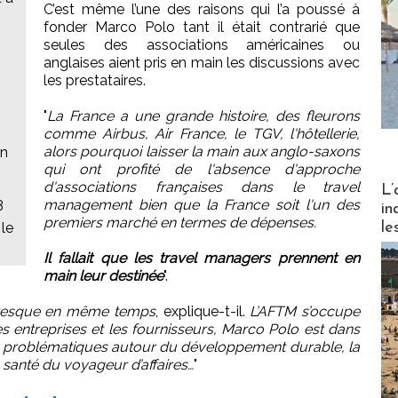
C’est même l’une des raisons qui l’a poussé à
fonder Marco Polo tant il était contrarié que
seules des associations américaines ou
anglaises aient pris en main les discussions avec
les prestataires.
"
La France a une grande histoire, des fleurons
comme Airbus, Air France, le TGV, l'hôtellerie,
alors pourquoi laisser la main aux anglo-saxons
un
qui ont profité de l'absence d'approche
Partez
d'associations françaises dans le travel
L’
3
management bien que la France soit l'un des
in
premiers marché en termes de dépenses.
le
 le
Il fallait que les travel managers prennent en
main leur destinée
".
presque en même temps
, explique-t-il.
L’AFTM s’occupe
s entreprises et les fournisseurs, Marco Polo est dans
 problématiques autour du développement durable, la
a santé du voyageur d’affaires…
"