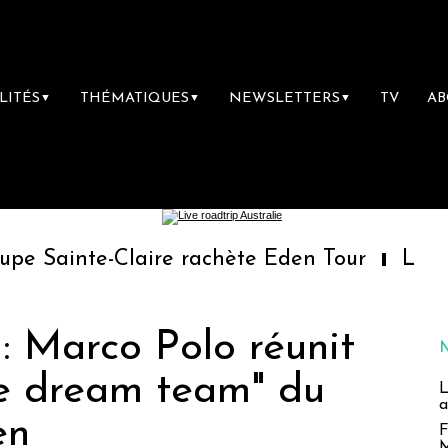
LITÉS
THÉMATIQUES
NEWSLETTERS
TV
A
▼
▼
▼
Claire rachète Eden Tour
L’accès aux vaca
: Marco Polo réunit
le dream team" du
L
a
en
F
M