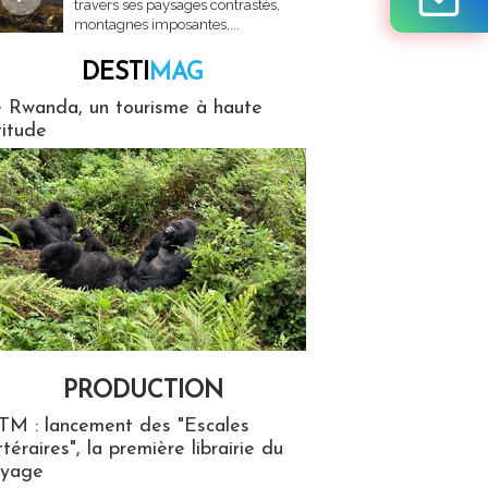
travers ses paysages contrastés,
montagnes imposantes,...
DESTI
MAG
MAG
 Rwanda, un tourisme à haute
titude
PRODUCTION
ion
TM : lancement des "Escales
ttéraires", la première librairie du
oyage