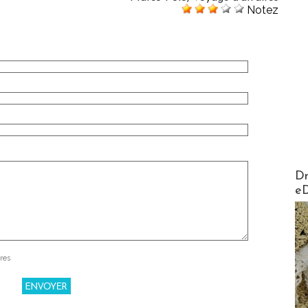
Notez
AirMa
Dr
e
res