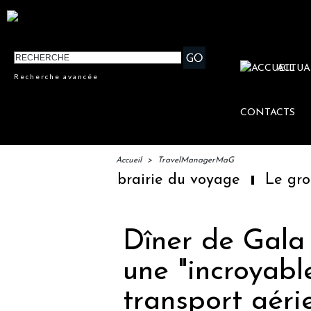
ACTUA
Recherche avancée
CONTACTS
Accueil
>
TravelManagerMaG
ère librairie du voyage
Le groupe Sainte-
Dîner de Gala 
une "incroyab
transport aéri