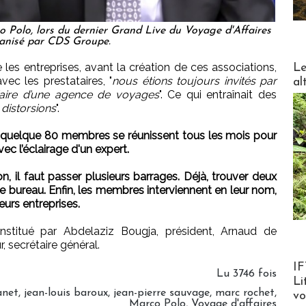
o Polo, lors du dernier Grand Live du Voyage d'Affaires
anisé par CDS Groupe.
DESTI
les entreprises, avant la création de ces associations,
Le
vec les prestataires, "
nous étions toujours invités par
al
diaire d’une agence de voyages
". Ce qui entraînait des
 distorsions
".
 quelque 80 membres se réunissent tous les mois pour
c l’éclairage d'un expert.
n, il faut passer plusieurs barrages. Déjà, trouver deux
le bureau. Enfin, les membres interviennent en leur nom,
eurs entreprises.
titué par Abdelaziz Bougja, président, Arnaud de
 secrétaire général.
Product
IF
Lu 3746 fois
Li
anet
,
jean-louis baroux
,
jean-pierre sauvage
,
marc rochet
,
v
Marco Polo
,
Voyage d'affaires