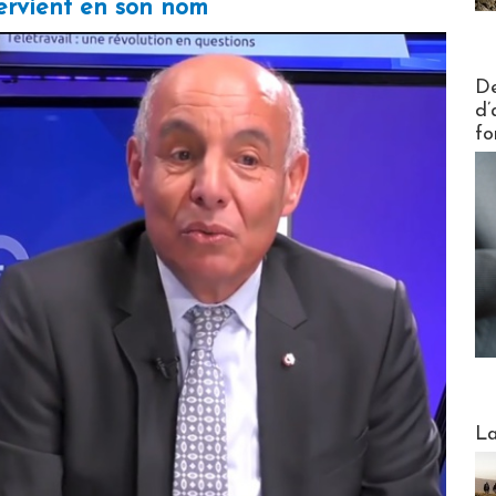
tervient en son nom
Actus V
De
d’
fo
Webinai
La