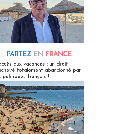
PARTEZ
EN
FRANCE
 en France
accès aux vacances : un droit
achevé totalement abandonné par
s politiques français !