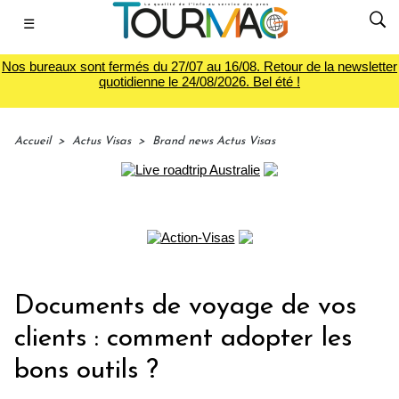
☰
Nos bureaux sont fermés du 27/07 au 16/08. Retour de la newsletter
quotidienne le 24/08/2026. Bel été !
Accueil
>
Actus Visas
>
Brand news Actus Visas
Documents de voyage de vos
clients : comment adopter les
bons outils ?