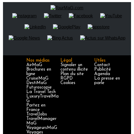
Nos médias
Légal
Utiles
AirMaG
Signaler un
Contact
Brochures en
contenu illicite
Publicité
ligne
Plan du site
Agenda
CruiseMaG
RGPD
La presse en
DestiMaG
Cookies
parle
Futuroscopie
La Travel Tech
LuxuryTravelMa
G
Partez en
France
TravelJobs
TravelManager
MaG
VoyageursMaG
Voyages