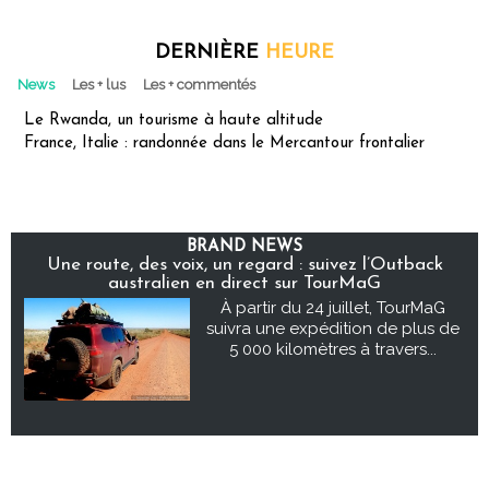
DERNIÈRE
HEURE
News
Les + lus
Les + commentés
Le Rwanda, un tourisme à haute altitude
France, Italie : randonnée dans le Mercantour frontalier
BRAND NEWS
Une route, des voix, un regard : suivez l’Outback
australien en direct sur TourMaG
À partir du 24 juillet, TourMaG
suivra une expédition de plus de
5 000 kilomètres à travers...