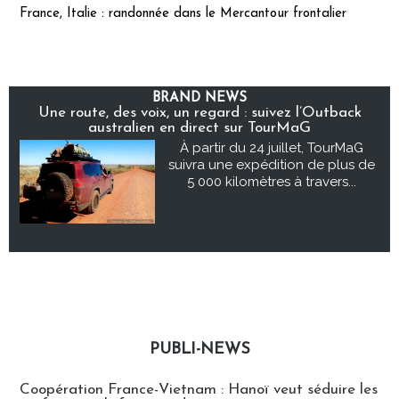
France, Italie : randonnée dans le Mercantour frontalier
BRAND NEWS
Une route, des voix, un regard : suivez l’Outback
australien en direct sur TourMaG
À partir du 24 juillet, TourMaG
suivra une expédition de plus de
5 000 kilomètres à travers...
PUBLI-NEWS
Publi-news
Coopération France-Vietnam : Hanoï veut séduire les