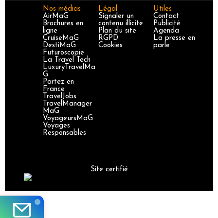
Nos médias
Légal
Utiles
AirMaG
Signaler un
Contact
Brochures en
contenu illicite
Publicité
ligne
Plan du site
Agenda
CruiseMaG
RGPD
La presse en
DestiMaG
Cookies
parle
Futuroscopie
La Travel Tech
LuxuryTravelMa
G
Partez en
France
TravelJobs
TravelManager
MaG
VoyageursMaG
Voyages
Responsables
Site certifié