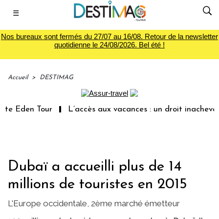
☰
Nos bureaux sont fermés du 27/07 au 16/08. Retour de la newsletter
quotidienne le 24/08/2026. Bel été !
Accueil
>
DESTIMAG
e Eden Tour
L’accès aux vacances : un droit inachevé to
Dubaï a accueilli plus de 14
millions de touristes en 2015
L'Europe occidentale, 2ème marché émetteur