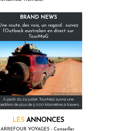
BRAND NEWS
Une route, des voix, un regard : suivez
l’Outback australien en direct sur
TourMaG
À partir du 24 juillet, TourMaG suivra une
pédition de plus de 5 000 kilomètres à travers...
LES
ANNONCES
ARREFOUR VOYAGES - Conseiller