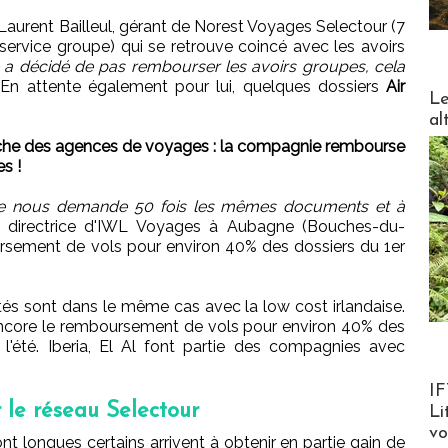
 Laurent Bailleul, gérant de Norest Voyages Selectour (7
 service groupe) qui se retrouve coincé avec les avoirs
 a décidé de pas rembourser les avoirs groupes, cela
 En attente également pour lui, quelques dossiers
Air
DESTI
Le
al
 tâche des agences de voyages : la compagnie rembourse
es !
nie nous demande 50 fois les mêmes documents et à
a directrice d'IWL Voyages à Aubagne (Bouches-du-
rsement de vols pour environ 40% des dossiers du 1er
és sont dans le même cas avec la low cost irlandaise.
encore le remboursement de vols pour environ 40% des
l'été. Iberia, El Al font partie des compagnies avec
Product
IF
 le réseau Selectour
Li
v
nt longues certains arrivent à obtenir en partie gain de