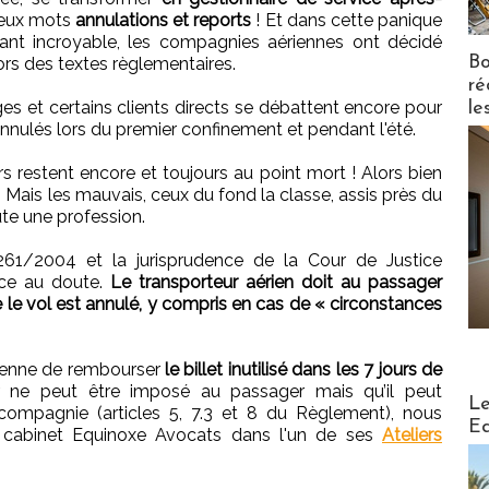
 deux mots
annulations et reports
! Et dans cette panique
nt incroyable, les compagnies aériennes ont décidé
Bo
ors des textes règlementaires.
ré
es et certains clients directs se débattent encore pour
le
nulés lors du premier confinement et pendant l'été.
 restent encore et toujours au point mort ! Alors bien
... Mais les mauvais, ceux du fond la classe, assis près du
ute une profession.
61/2004 et la jurisprudence de la Cour de Justice
ace au doute.
Le transporteur aérien doit au passager
e le vol est annulé, y compris en cas de « circonstances
rienne de rembourser
le billet inutilisé dans les 7 jours de
r ne peut être imposé au passager mais qu’il peut
Distribu
Le
 compagnie (articles 5, 7.3 et 8 du Règlement), nous
Ed
 cabinet Equinoxe Avocats dans l'un de ses
Ateliers