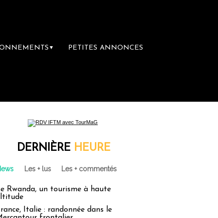
BONNEMENTS
PETITES ANNONCES
▼
DERNIÈRE
HEURE
News
Les + lus
Les + commentés
e Rwanda, un tourisme à haute
ltitude
rance, Italie : randonnée dans le
ercantour frontalier