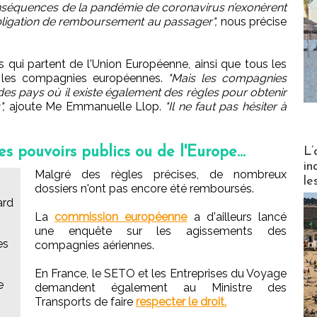
onséquences de la pandémie de coronavirus n’exonèrent
ligation de remboursement au passager",
nous précise
 qui partent de l'Union Européenne, ainsi que tous les
r les compagnies européennes.
"Mais les compagnies
es pays où il existe également des règles pour obtenir
,
ajoute Me Emmanuelle Llop.
"Il ne faut pas hésiter à
Partez
 pouvoirs publics ou de l'Europe...
L’
in
Malgré des règles précises, de nombreux
le
dossiers n'ont pas encore été remboursés.
ard
La
commission européenne
a d'ailleurs lancé
une enquête sur les agissements des
es
compagnies aériennes.
En France, le SETO et les Entreprises du Voyage
e
demandent également au Ministre des
Transports de faire
respecter le droit.