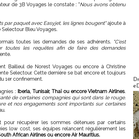
ateur de 3B Voyages le constate : "
Nous avons obtenu
par paquet avec Easyjet, les lignes bougent"
ajoute à
e Selectour Bleu Voyages.
sormais toutes les demandes de ses adhérents.
"C'est
bler toutes les requêtes afin de faire des demandes
ente.
rent Bailleul de Norest Voyages ou encore à Christine
te Selectour. Cette dernière se bat encore et toujours
AirMa
 du 1er confinement.
Dr
e
agnies :
Iberia, Tunisair, Thaï ou encore Vietnam Airlines
.
 santé de certaines compagnies qui sont dans le rouge.
e et nos engagements sont importants sur certaines
au.
ont pour récupérer les sommes détenues par certains
ies low cost, ses équipes relancent régulièrement les
outh African Airlines ou encore Air Mauritius.