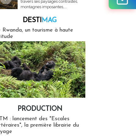
travers ses paysages contrastés,
montagnes imposantes,...
DESTI
MAG
MAG
 Rwanda, un tourisme à haute
titude
PRODUCTION
ion
TM : lancement des "Escales
ttéraires", la première librairie du
oyage