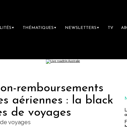
LITÉS
THÉMATIQUES
NEWSLETTERS
TV
A
▼
▼
▼
on-remboursements
 aériennes : la black
es de voyages
L
a
 de voyages
F
M