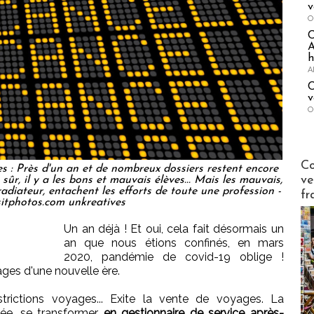
v
O
A
h
A
C
v
O
Publi-n
Co
: Près d'un an et de nombreux dossiers restent encore
ve
sûr, il y a les bons et mauvais élèves... Mais les mauvais,
radiateur, entachent les efforts de toute une profession -
fr
itphotos.com unkreatives
Un an déjà ! Et oui, cela fait désormais un
an que nous étions confinés, en mars
2020, pandémie de covid-19 oblige !
es d'une nouvelle ère.
strictions voyages... Exite la vente de voyages. La
rcée, se transformer
en gestionnaire de service après-