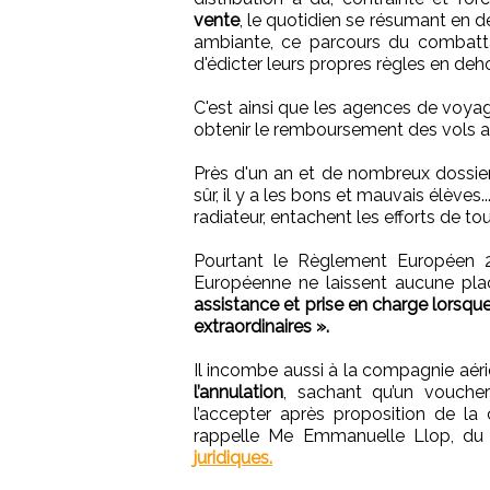
vente
, le quotidien se résumant en
ambiante, ce parcours du combatta
d'édicter leurs propres règles en deh
C'est ainsi que les agences de voyag
obtenir le remboursement des vols an
Près d'un an et de nombreux dossiers
sûr, il y a les bons et mauvais élèves
radiateur, entachent les efforts de to
Pourtant le Règlement Européen 2
Européenne ne laissent aucune pl
assistance et prise en charge lorsqu
extraordinaires ».
Il incombe aussi à la compagnie aé
l’annulation
, sachant qu’un vouche
l’accepter après proposition de la
rappelle Me Emmanuelle Llop, du
juridiques.