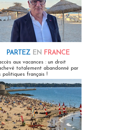
PARTEZ
EN
FRANCE
 en France
accès aux vacances : un droit
achevé totalement abandonné par
s politiques français !