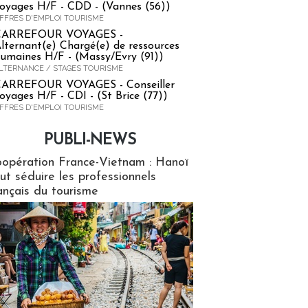
oyages H/F - CDD - (Vannes (56))
FFRES D'EMPLOI TOURISME
CARREFOUR VOYAGES -
lternant(e) Chargé(e) de ressources
umaines H/F - (Massy/Evry (91))
LTERNANCE / STAGES TOURISME
ARREFOUR VOYAGES - Conseiller
oyages H/F - CDI - (St Brice (77))
FFRES D'EMPLOI TOURISME
PUBLI-NEWS
ews
opération France-Vietnam : Hanoï
ut séduire les professionnels
ançais du tourisme