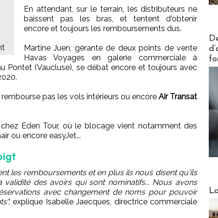
En attendant, sur le terrain, les distributeurs ne
baissent pas les bras, et tentent d'obtenir
encore et toujours les remboursements dus.
Actus V
De
nt
Martine Juen, gérante de deux points de vente
d’
Havas Voyages en galerie commerciale à
fo
au Pontet (Vaucluse), se débat encore et toujours avec
 2020.
e rembourse pas les vols intérieurs ou encore
Air Transat
i chez Eden Tour, où le blocage vient notamment des
ir ou encore easyJet...
oigt
uent les remboursements et en plus ils nous disent qu'ils
 validité des avoirs qui sont nominatifs... Nous avons
Webinai
La
 réservations avec changement de noms pour pouvoir
ts",
explique Isabelle Jaecques, directrice commerciale