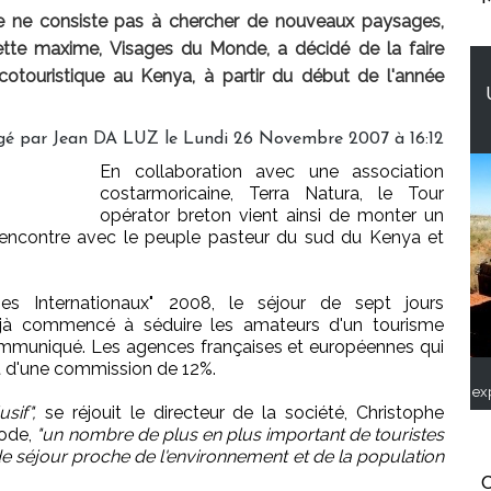
e ne consiste pas à chercher de nouveaux paysages,
ette maxime, Visages du Monde, a décidé de la faire
otouristique au Kenya, à partir du début de l'année
gé par Jean DA LUZ le Lundi 26 Novembre 2007 à 16:12
En collaboration avec une association
costarmoricaine, Terra Natura, le Tour
opérator breton vient ainsi de monter un
 rencontre avec le peuple pasteur du sud du Kenya et
es Internationaux" 2008, le séjour de sept jours
éjà commencé à séduire les amateurs d'un tourisme
communiqué. Les agences françaises et européennes qui
nt d'une commission de 12%.
ex
usif",
se réjouit le directeur de la société, Christophe
mode,
"un nombre de plus en plus important de touristes
de séjour proche de l'environnement et de la population
C