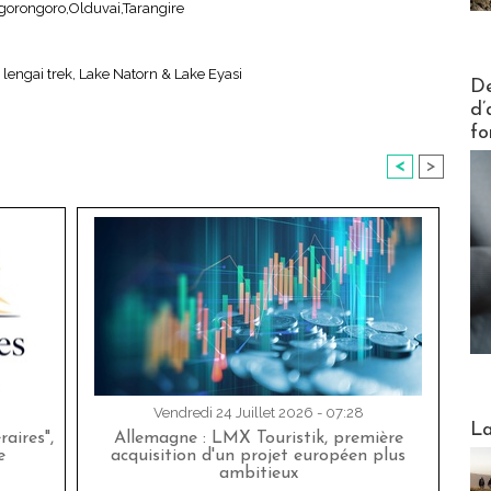
gorongoro,Olduvai,Tarangire
lengai trek, Lake Natorn & Lake Eyasi
Actus V
De
d’
fo
<
>
Vendredi 24 Juillet 2026 - 07:28
Webinai
La
aires",
Allemagne : LMX Touristik, première
e
acquisition d'un projet européen plus
ambitieux