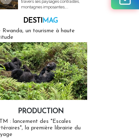
travers ses paysages contrastés,
montagnes imposantes,...
DESTI
MAG
MAG
 Rwanda, un tourisme à haute
titude
PRODUCTION
ion
TM : lancement des "Escales
ttéraires", la première librairie du
oyage