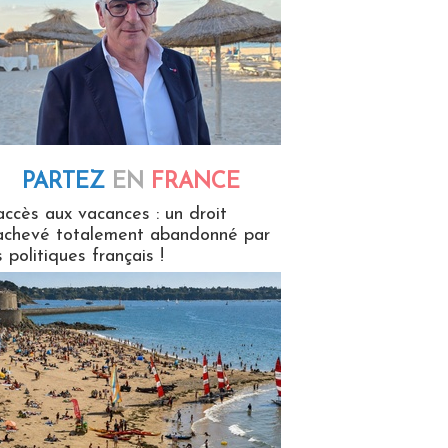
PARTEZ
EN
FRANCE
 en France
accès aux vacances : un droit
achevé totalement abandonné par
s politiques français !