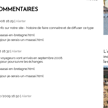
OMMENTAIRES
008 18:29
|
Alerter
o sur notre site - histoire de faire connaitre et de diffuser ce type
asai-en-bretagne.html
our-je-serais-un-maasai.html
Partez
L’
8 18:32
|
Alerter
in
1er voyageurs vont arrivés en septembre 2008.
le
pour poursuivre les échanges.
asai-en-bretagne.html
our-je-serais-un-maasai.html
02/2009 16:50
|
Alerter