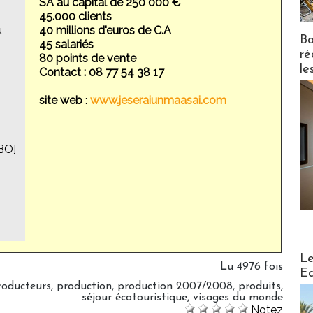
SA au capital de 250 000 €
45.000 clients
u
40 millions d'euros de C.A
Bo
45 salariés
ré
80 points de vente
le
Contact : 08 77 54 38 17
site web
:
www.jeseraiunmaasai.com
BO]
Distribu
Le
Lu 4976 fois
Ed
roducteurs
,
production
,
production 2007/2008
,
produits
,
séjour écotouristique
,
visages du monde
Notez