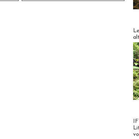
DESTI
Le
al
Product
IF
Li
v