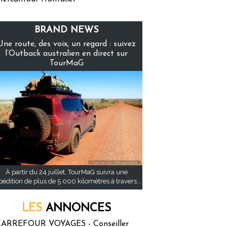
BRAND NEWS
Une route, des voix, un regard : suivez
l’Outback australien en direct sur
TourMaG
À partir du 24 juillet, TourMaG suivra une
pédition de plus de 5 000 kilomètres à travers...
LES
ANNONCES
ARREFOUR VOYAGES - Conseiller