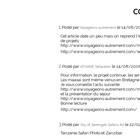
C
1.
Posté par
le 14/08/2
Voyageons-autrement
Cet article date un peu mais on reprend l'inf
de projets
http://www.voyageons-autrement.com/ma
http://www.voyageons-autrement.com/sej
2.
Posté par
le 14/08/200
ATHANE Sébastien
Pour information, le projet continue, les 
Les maasai sont même venus en Bretagne 
Je vous conseille l'actu suivante :
http://www.voyageons-autrement.com/ma
et la présentation du séjour
http://www.voyageons-autrement.com/sej
Bonne lecture
http://www.voyageons-autrement.com/
3.
Posté par
le 22/
Sky of Serengeti Safaris ltd
Tanzanie Safari Photo et Zanzibar