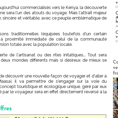
v
ujourd'hui commercialisés vers le Kenya, la découverte
O
une sera l'un des atouts du voyage. Mais l'attrait majeur
A
, sincère et véritable, avec ce peuple emblématique de
h
A
C
s traditionnelles (équipées toutefois d'un certain
v
itué à proximité immédiate de celui de la communauté
O
ersion totale avec la population locale.
e de l'artisanat ou des rites initatiques... Tout sera
 deux mondes différents mais si désireux de mieux se
Publi-n
Co
ve
fr
 de découvrir une nouvelle façon de voyager et d'aller à
Maasaï, il va permettre de s'engager sur la voie du
oncept touristique et écologique unique, géré par eux
é par le voyageur sera en effet directement reversé à la
ffres