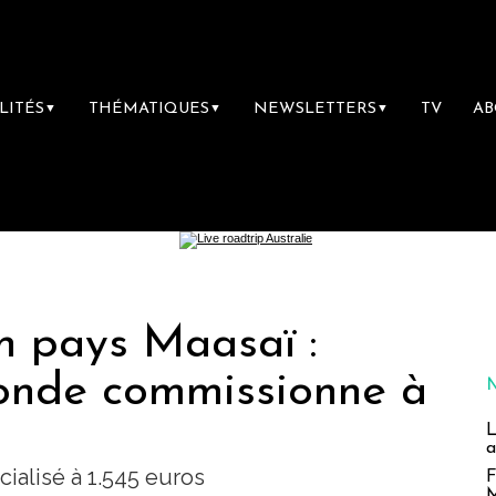
LITÉS
THÉMATIQUES
NEWSLETTERS
TV
A
▼
▼
▼
n pays Maasaï :
onde commissionne à
L
a
ialisé à 1.545 euros
F
M