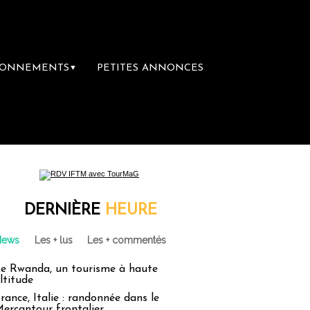
BONNEMENTS
PETITES ANNONCES
▼
DERNIÈRE
HEURE
News
Les + lus
Les + commentés
e Rwanda, un tourisme à haute
ltitude
rance, Italie : randonnée dans le
ercantour frontalier