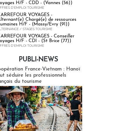
oyages H/F - CDD - (Vannes (56))
FFRES D'EMPLOI TOURISME
CARREFOUR VOYAGES -
lternant(e) Chargé(e) de ressources
umaines H/F - (Massy/Evry (91))
LTERNANCE / STAGES TOURISME
ARREFOUR VOYAGES - Conseiller
oyages H/F - CDI - (St Brice (77))
FFRES D'EMPLOI TOURISME
PUBLI-NEWS
ews
opération France-Vietnam : Hanoï
ut séduire les professionnels
ançais du tourisme