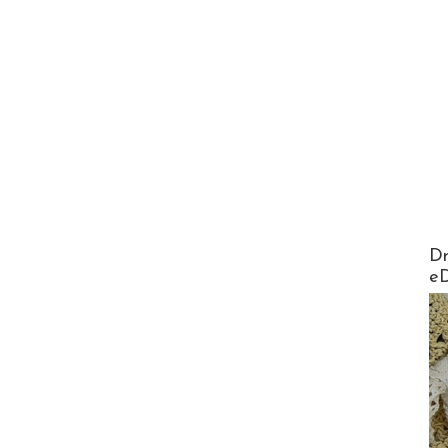
AirMa
Dr
e