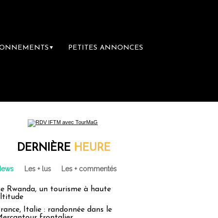
BONNEMENTS
PETITES ANNONCES
▼
DERNIÈRE
HEURE
News
Les + lus
Les + commentés
e Rwanda, un tourisme à haute
ltitude
rance, Italie : randonnée dans le
ercantour frontalier