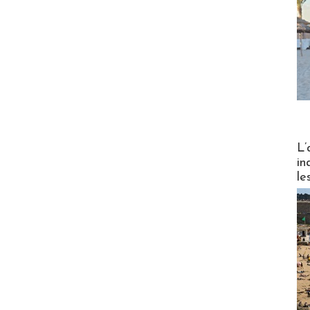
Partez
L’
in
le