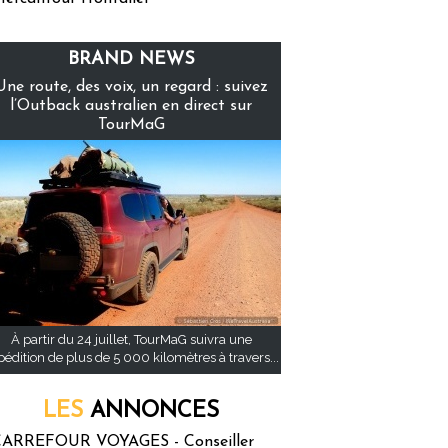
BRAND NEWS
Une route, des voix, un regard : suivez
l’Outback australien en direct sur
TourMaG
À partir du 24 juillet, TourMaG suivra une
pédition de plus de 5 000 kilomètres à travers...
LES
ANNONCES
ARREFOUR VOYAGES - Conseiller