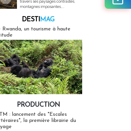
travers ses paysages contrastés,
montagnes imposantes,...
DESTI
MAG
MAG
 Rwanda, un tourisme à haute
titude
PRODUCTION
ion
TM : lancement des "Escales
ttéraires", la première librairie du
oyage