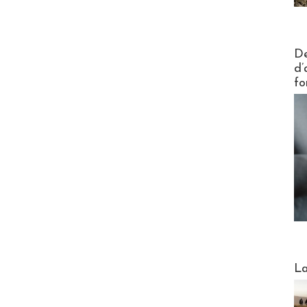
Actus V
De
d’
fo
Webinai
La