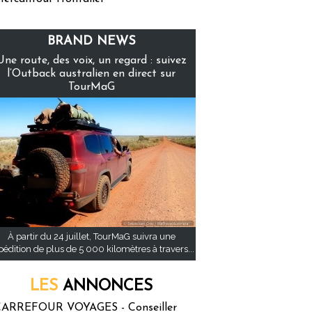
BRAND NEWS
Une route, des voix, un regard : suivez
l’Outback australien en direct sur
TourMaG
À partir du 24 juillet, TourMaG suivra une
pédition de plus de 5 000 kilomètres à travers...
LES
ANNONCES
ARREFOUR VOYAGES - Conseiller