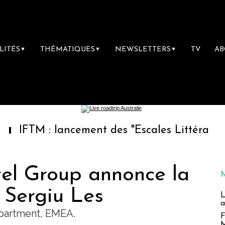
LITÉS
THÉMATIQUES
NEWSLETTERS
TV
A
▼
▼
▼
: lancement des "Escales Littéraires", la prem
el Group annonce la
 Sergiu Les
L
a
partment, EMEA.
F
M