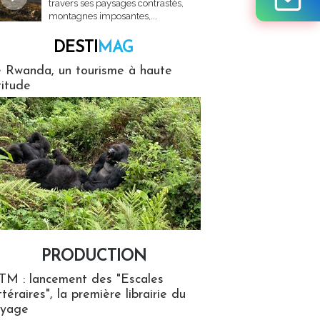
travers ses paysages contrastés,
montagnes imposantes,...
DESTI
MAG
MAG
 Rwanda, un tourisme à haute
titude
PRODUCTION
ion
TM : lancement des "Escales
ttéraires", la première librairie du
oyage