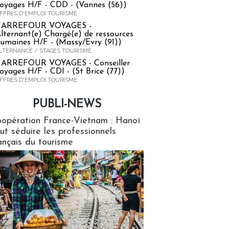
oyages H/F - CDD - (Vannes (56))
FFRES D'EMPLOI TOURISME
CARREFOUR VOYAGES -
lternant(e) Chargé(e) de ressources
umaines H/F - (Massy/Evry (91))
LTERNANCE / STAGES TOURISME
ARREFOUR VOYAGES - Conseiller
oyages H/F - CDI - (St Brice (77))
FFRES D'EMPLOI TOURISME
PUBLI-NEWS
ews
opération France-Vietnam : Hanoï
ut séduire les professionnels
ançais du tourisme