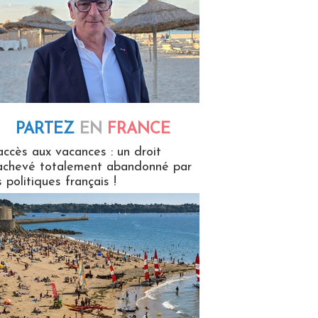
PARTEZ
EN
FRANCE
 en France
accès aux vacances : un droit
achevé totalement abandonné par
s politiques français !