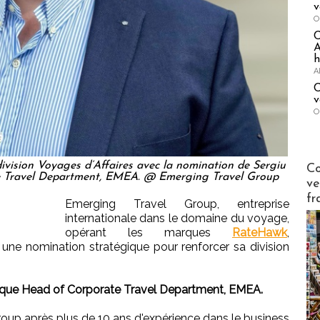
v
O
A
h
A
C
v
O
Publi-n
ivision Voyages d’Affaires avec la nomination de Sergiu
Co
e Travel Department, EMEA. @ Emerging Travel Group
ve
fr
Emerging Travel Group, entreprise
internationale dans le domaine du voyage,
opérant les marques
RateHawk
,
une nomination stratégique pour renforcer sa division
ant que Head of Corporate Travel Department, EMEA.
roup après plus de 10 ans d'expérience dans le business