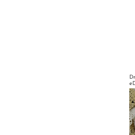
AirMa
Dr
e