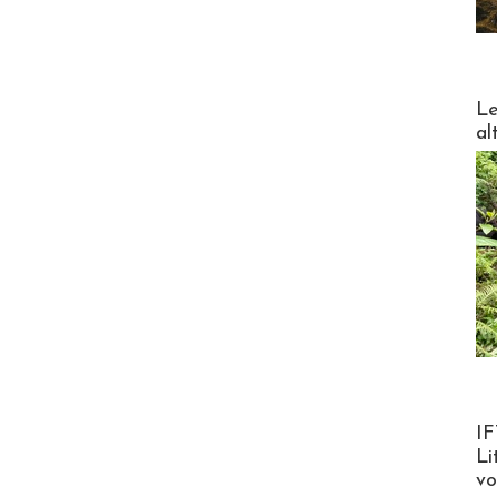
DESTI
Le
al
Product
IF
Li
v