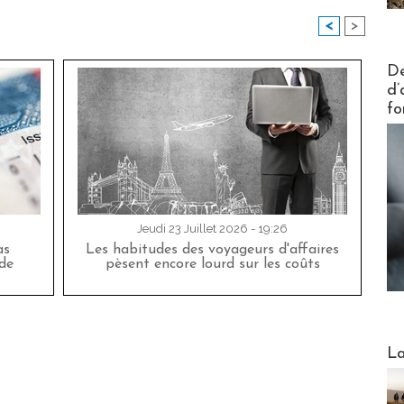
<
>
Actus V
De
d’
fo
Jeudi 23 Juillet 2026 - 19:26
as
Les habitudes des voyageurs d'affaires
de
pèsent encore lourd sur les coûts
Webinai
La