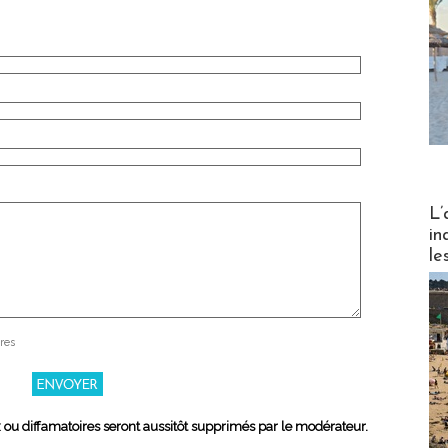
Partez
L’
in
le
res
x ou diffamatoires seront aussitôt supprimés par le modérateur.