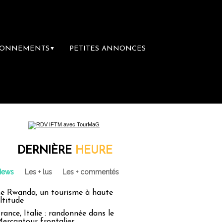
BONNEMENTS
PETITES ANNONCES
▼
ière librairie du voyage
Le groupe Sainte
DERNIÈRE
HEURE
News
Les + lus
Les + commentés
e Rwanda, un tourisme à haute
ltitude
rance, Italie : randonnée dans le
ercantour frontalier