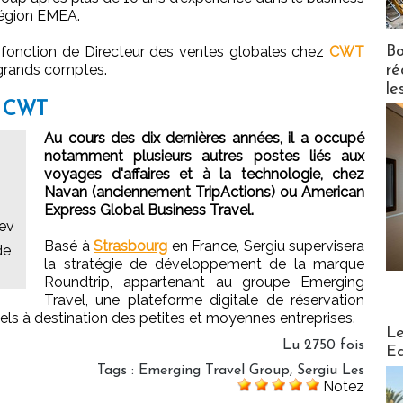
 région EMEA.
Bo
 fonction de Directeur des ventes globales chez
CWT
s grands comptes.
ré
le
ur CWT
Au cours des dix dernières années, il a occupé
notamment plusieurs autres postes liés aux
voyages d'affaires et à la technologie, chez
Navan (anciennement TripActions) ou American
Express Global Business Travel.
iev
Basé à
Strasbourg
en France, Sergiu supervisera
de
la stratégie de développement de la marque
Roundtrip, appartenant au groupe Emerging
Travel, une plateforme digitale de réservation
ls à destination des petites et moyennes entreprises.
Distribu
Le
Lu 2750 fois
Ed
Tags
:
Emerging Travel Group
,
Sergiu Les
Notez