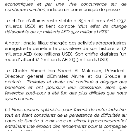
économiques et par une vive concurrence sur de
nombreux marchés
", indique un communiqué de presse.
Le chiffre d'affaires reste stable à 85,1 milliards AED (23,2
milliards USD) et tient compte
"d’un effet de change
défavorable de 2,1 milliards AED (572 millions USD)".
A noter : dnata, filiale chargée des activités aéroportuaires
enregistre le bénéfice le plus élevé de son histoire, à 1,2
milliards AED (330 millions USD). Son chiffre d’affaires "un
record" atteint 12,2 milliards AED (3,3 milliards USD).
Le Cheikh Ahmed bin Saeed Al Maktoum, Président-
Directeur général d’Emirates Airline et du Groupe a
déclaré :
"Emirates et dnata ont continué à dégager des
bénéfices et ont poursuivi leur croissance, alors que
l’exercice 2016-2017 a été l’un des plus difficiles que nous
ayons connus.
(...) Nous restons optimistes pour l’avenir de notre industrie,
tout en étant conscients de la persistance de difficultés au
cours de l’année à venir avec un climat hyperconcurrentiel
entraînant une érosion des rendements pour la compagnie