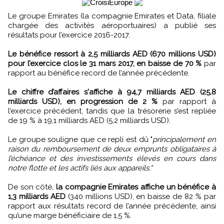
Le groupe Emirates (la compagnie Emirates et Data, filiale
chargée des activités aéroportuaires) a publié ses
résultats pour l’exercice 2016-2017.
Le bénéfice ressort à 2,5 milliards AED (670 millions USD)
pour l’exercice clos le 31 mars 2017, en baisse de 70 %
par
rapport au bénéfice record de l’année précédente.
Le chiffre d’affaires s'affiche à 94,7 milliards AED (25,8
milliards USD), en progression de 2 %
par rapport à
l’exercice précédent, tandis que la trésorerie s’est repliée
de 19 % à 19,1 milliards AED (5,2 milliards USD).
Le groupe souligne que ce repli est dû "
principalement en
raison du remboursement de deux emprunts obligataires à
l’échéance et des investissements élevés en cours dans
notre flotte et les actifs liés aux appareils."
De son côté,
la compagnie Emirates affiche un bénéfice à
1,3 milliards AED
(340 millions USD), en baisse de 82 % par
rapport aux résultats record de l’année précédente, ainsi
qu’une marge bénéficiaire de 1,5 %.