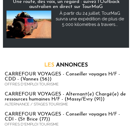
Une route, des voix, un regard : suivez l’Outback
australien en direct sur TourMaG
À partir du 24 juillet, TourMaG
suivra une expédition de plus de
5 000 kilomètres à travers...
LES
ANNONCES
CARREFOUR VOYAGES - Conseiller voyages H/F -
CDD - (Vannes (56))
OFFRES D'EMPLOI TOURISME
CARREFOUR VOYAGES - Alternant(e) Chargé(e) de
ressources humaines H/F - (Massy/Evry (91))
ALTERNANCE / STAGES TOURISME
CARREFOUR VOYAGES - Conseiller voyages H/F -
CDI - (St Brice (77))
OFFRES D'EMPLOI TOURISME