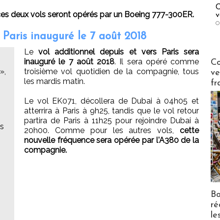
C
ces deux vols seront opérés par un Boeing 777-300ER.
v
O
 Paris inauguré le 7 août 2018
Le
vol additionnel depuis et vers Paris sera
Publi-n
inauguré le 7 août 2018
. Il sera opéré comme
Co
»,
troisième vol quotidien de la compagnie, tous
ve
les mardis matin.
fr
Le vol EK071, décollera de Dubai à 04h05 et
atterrira à Paris à 9h25, tandis que le vol retour
partira de Paris à 11h25 pour rejoindre Dubai à
ns
20h00. Comme pour les autres vols,
cette
nouvelle fréquence sera opérée par l'A380 de la
compagnie.
Bo
ré
le