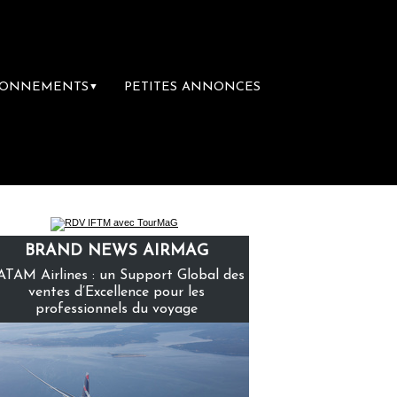
BONNEMENTS
PETITES ANNONCES
▼
mière librairie du voyage
Le groupe Sainte
BRAND NEWS AIRMAG
ATAM Airlines : un Support Global des
ventes d’Excellence pour les
professionnels du voyage