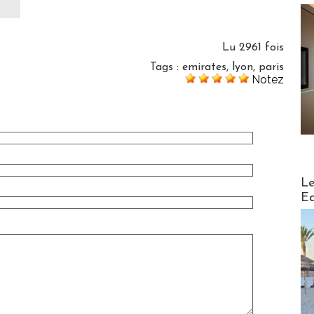
Lu 2961 fois
Tags
:
emirates
,
lyon
,
paris
Notez
Distribu
Le
Ed