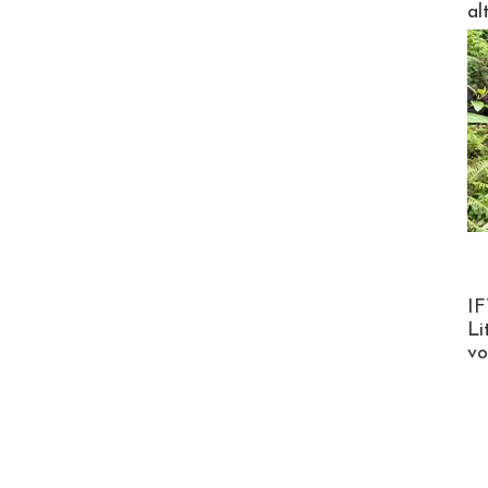
al
Product
IF
Li
v