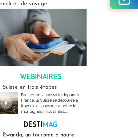
rmalités de voyage
WEBINAIRES
res
 Suisse en trois étapes
Facilement accessible depuis la
France, la Suisse se découvre à
travers ses paysages contrastés,
montagnes imposantes,...
DESTI
MAG
MAG
 Rwanda, un tourisme à haute