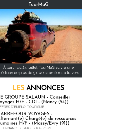
TourMaG
À partir du 24 juillet, TourMaG suivra une
pédition de plus de 5 000 kilomètres à travers...
LES
ANNONCES
E GROUPE SALAUN - Conseiller
oyages H/F - CDI - (Nancy (54))
FFRES D'EMPLOI TOURISME
CARREFOUR VOYAGES -
lternant(e) Chargé(e) de ressources
umaines H/F - (Massy/Evry (91))
LTERNANCE / STAGES TOURISME