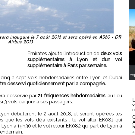
 sera inauguré le 7 août 2018 et sera opéré en A380 - DR
Airbus 2013
Emirates ajoute l’introduction de
deux vols
supplémentaires à Lyon et d’un vol
supplémentaire à Paris par semaine.
ex
 cinq à sept vols hebdomadaires entre Lyon et Dubai
’être desservi quotidiennement par la compagnie.
sera desservie par
21 fréquences hebdomadaires
, au lieu
L
 3 vols par jour à ses passagers.
v
O
Lyon débuteront le 2 août 2018, et seront opérées les
 que les vols déjà existants : le vol aller EK081 qui
A
à Lyon à 19h30 et le vol retour EK082 qui part de Lyon à
h
 lendemain.
A