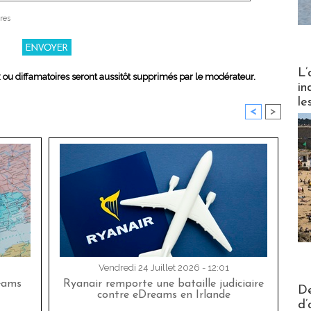
res
Partez
L’
x ou diffamatoires seront aussitôt supprimés par le modérateur.
in
le
<
>
Vendredi 24 Juillet 2026 - 12:01
eams
Ryanair remporte une bataille judiciaire
Actus V
De
contre eDreams en Irlande
d’