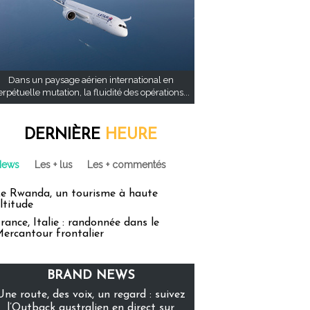
Dans un paysage aérien international en
rpétuelle mutation, la fluidité des opérations...
DERNIÈRE
HEURE
News
Les + lus
Les + commentés
e Rwanda, un tourisme à haute
ltitude
rance, Italie : randonnée dans le
ercantour frontalier
BRAND NEWS
Une route, des voix, un regard : suivez
l’Outback australien en direct sur