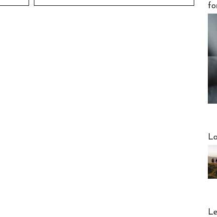
fo
Webinai
La
DESTI
Le