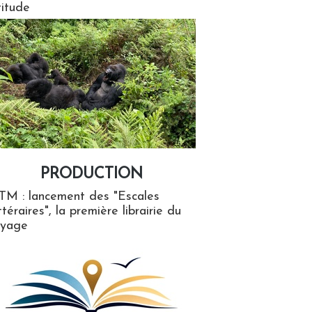
titude
PRODUCTION
ion
TM : lancement des "Escales
ttéraires", la première librairie du
oyage