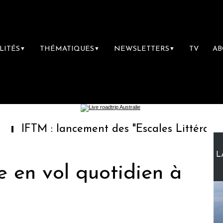
LITÉS
THÉMATIQUES
NEWSLETTERS
TV
A
▼
▼
▼
: lancement des "Escales Littéraires", la pre
L
 en vol quotidien à