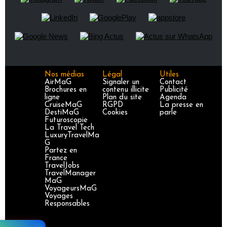
Nos médias
Légal
Utiles
AirMaG
Signaler un
Contact
Brochures en
contenu illicite
Publicité
ligne
Plan du site
Agenda
CruiseMaG
RGPD
La presse en
DestiMaG
Cookies
parle
Futuroscopie
La Travel Tech
LuxuryTravelMa
G
Partez en
France
TravelJobs
TravelManager
MaG
VoyageursMaG
Voyages
Responsables