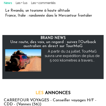
News
Les + lus
Les + commentés
Le Rwanda, un tourisme à haute altitude
France, Italie : randonnée dans le Mercantour frontalier
BRAND NEWS
Une route, des voix, un regard : suivez l’Outback
australien en direct sur TourMaG
À partir du 24 juillet, TourMaG
suivra une expédition de plus de
5 000 kilomètres à travers...
LES
ANNONCES
CARREFOUR VOYAGES - Conseiller voyages H/F -
CDD - (Vannes (56))