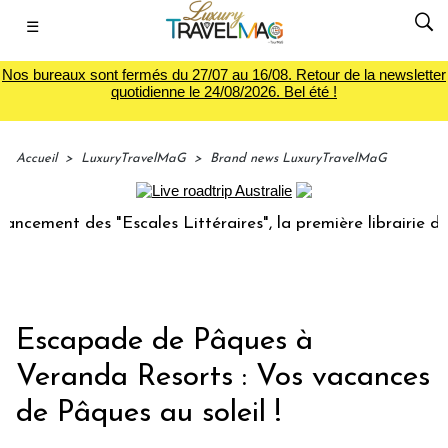
☰
Nos bureaux sont fermés du 27/07 au 16/08. Retour de la newsletter
quotidienne le 24/08/2026. Bel été !
Accueil
>
LuxuryTravelMaG
>
Brand news LuxuryTravelMaG
des "Escales Littéraires", la première librairie du voyage
Escapade de Pâques à
Veranda Resorts : Vos vacances
de Pâques au soleil !