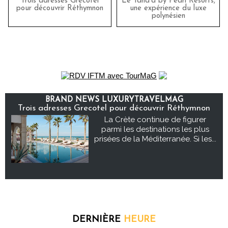
Trois adresses Grecotel
Le Taha’a by Pearl Resorts,
pour découvrir Réthymnon
une expérience du luxe
polynésien
BRAND NEWS LUXURYTRAVELMAG
Trois adresses Grecotel pour découvrir Réthymnon
La Crète continue de figurer
parmi les destinations les plus
prisées de la Méditerranée. Si les...
DERNIÈRE
HEURE