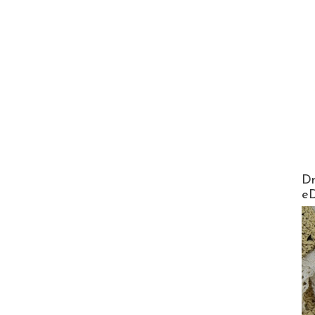
AirMa
Dr
e