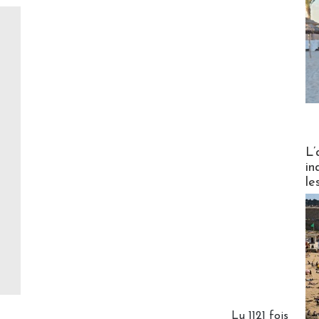
Partez
L’
in
le
Lu 1121 fois