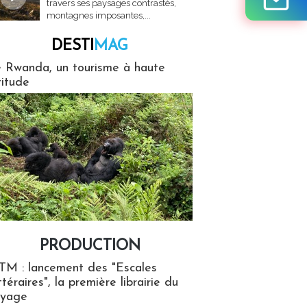
travers ses paysages contrastés,
montagnes imposantes,...
DESTI
MAG
MAG
 Rwanda, un tourisme à haute
titude
PRODUCTION
ion
TM : lancement des "Escales
ttéraires", la première librairie du
oyage