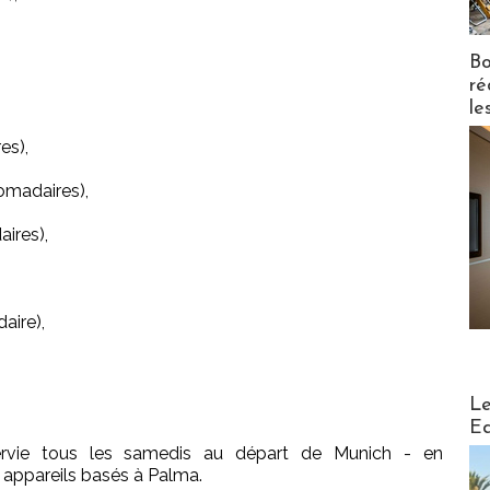
Bo
ré
le
es),
omadaires),
ires),
aire),
Distribu
Le
Ed
rvie tous les samedis au départ de Munich - en
appareils basés à Palma.