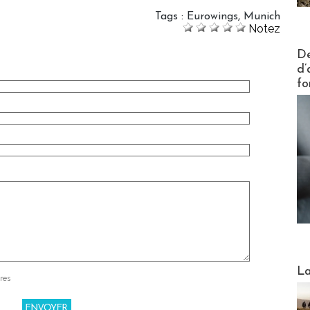
Tags
:
Eurowings
,
Munich
Notez
Actus V
De
d’
fo
Webinai
La
res