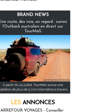
BRAND NEWS
Une route, des voix, un regard : suivez
l’Outback australien en direct sur
TourMaG
À partir du 24 juillet, TourMaG suivra une
pédition de plus de 5 000 kilomètres à travers...
LES
ANNONCES
ARREFOUR VOYAGES - Conseiller