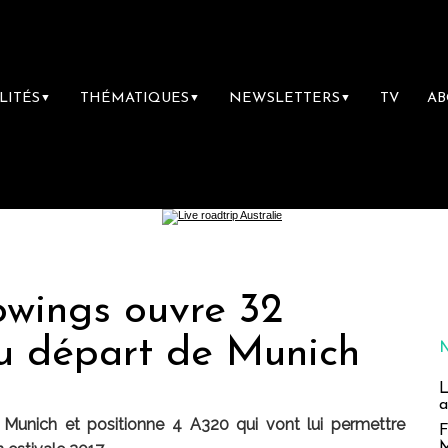
LITÉS
THÉMATIQUES
NEWSLETTERS
TV
A
▼
▼
▼
owings ouvre 32
au départ de Munich
L
a
de Munich et positionne 4 A320 qui vont lui permettre
F
M