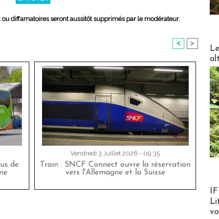
x ou diffamatoires seront aussitôt supprimés par le modérateur.
<
>
DESTI
Le
al
Vendredi 3 Juillet 2026 - 09:35
bus de
Train : SNCF Connect ouvre la réservation
me
vers l'Allemagne et la Suisse
Product
IF
Li
v