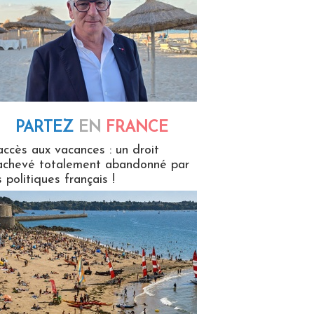
PARTEZ
EN
FRANCE
 en France
accès aux vacances : un droit
achevé totalement abandonné par
s politiques français !