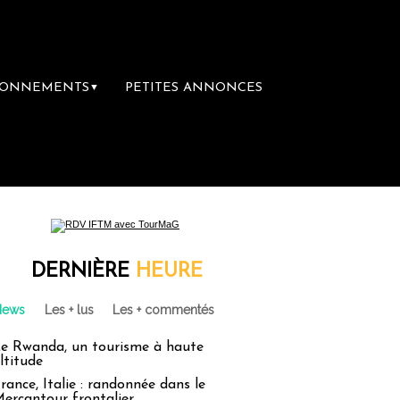
BONNEMENTS
PETITES ANNONCES
▼
DERNIÈRE
HEURE
News
Les + lus
Les + commentés
e Rwanda, un tourisme à haute
ltitude
rance, Italie : randonnée dans le
ercantour frontalier