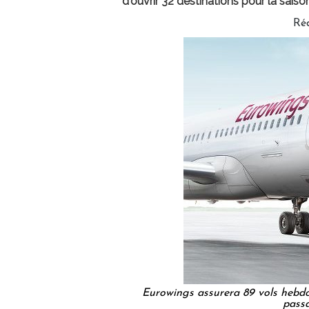
d'ouvrir 32 destinations pour la saiso
Ré
Eurowings assurera 89 vols hebdo
passa