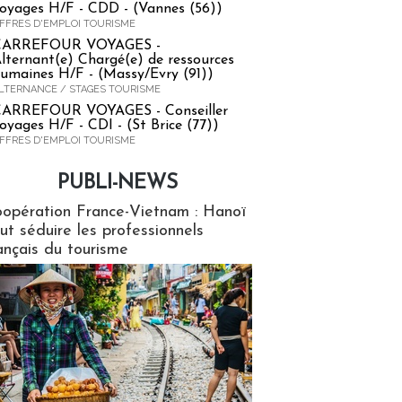
oyages H/F - CDD - (Vannes (56))
FFRES D'EMPLOI TOURISME
CARREFOUR VOYAGES -
lternant(e) Chargé(e) de ressources
umaines H/F - (Massy/Evry (91))
LTERNANCE / STAGES TOURISME
ARREFOUR VOYAGES - Conseiller
oyages H/F - CDI - (St Brice (77))
FFRES D'EMPLOI TOURISME
PUBLI-NEWS
ews
opération France-Vietnam : Hanoï
ut séduire les professionnels
ançais du tourisme