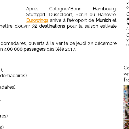
v
O
Après Cologne/Bonn, Hambourg,
Stuttgart, Düsseldorf, Berlin ou Hanovre,
A
Eurowings
arrive à l’aéroport de
Munich
et
h
mettre d'ouvrir
32 destinations
pour la saison estivale
A
C
v
domadaires, ouverts à la vente ce jeudi 22 décembre
O
on
400 000 passagers
dès l’été 2017.
Publi-n
Co
),
ve
bdomadaires),
fr
daires),
,
es),
s),