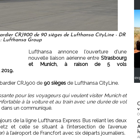
ardier CRJ900 de 90 sièges de Lufthansa CityLine - DR
: Lufthansa Group
Lufthansa annonce l'ouverture d'une
nouvelle liaison aérienne entre
Strasbourg
et Munich, à raison de 5 vols
 2019.
ex
mbardier CRJ900 de
90 sièges
de Lufthansa CityLine.
ssante pour les voyageurs qui veulent visiter Munich et
onfortable à la voiture et au train avec une durée de vol
C
ie dans un communiqué.
v
O
toujours de la ligne Lufthansa Express Bus reliant les deux
z et celle se situant à l’intersection de l’avenue
A
h
r) à l’aéroport de Francfort avec six départs journaliers.
A