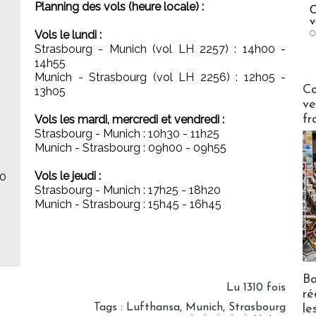
Planning des vols (heure locale) :
C
v
Vols le lundi :
O
Strasbourg - Munich (vol LH 2257) : 14h00 -
14h55
Munich - Strasbourg (vol LH 2256) : 12h05 -
Publi-n
Co
13h05
ve
fr
Vols les mardi, mercredi et vendredi :
Strasbourg - Munich : 10h30 - 11h25
s
Munich - Strasbourg : 09h00 - 09h55
Vols le jeudi :
00
Strasbourg - Munich : 17h25 - 18h20
Munich - Strasbourg : 15h45 - 16h45
Bo
Lu 1310 fois
ré
Tags
:
Lufthansa
,
Munich
,
Strasbourg
le