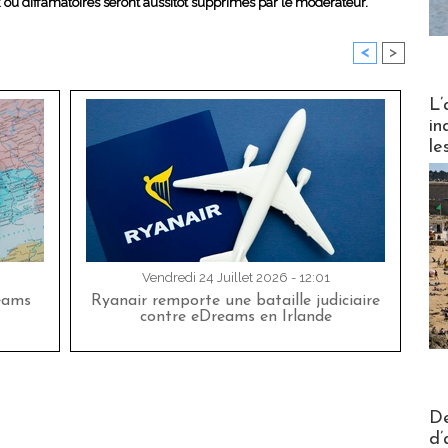
x ou diffamatoires seront aussitôt supprimés par le modérateur.
<
>
Partez
L’
in
le
Vendredi 24 Juillet 2026 - 12:01
eams
Ryanair remporte une bataille judiciaire
contre eDreams en Irlande
Actus V
De
d’