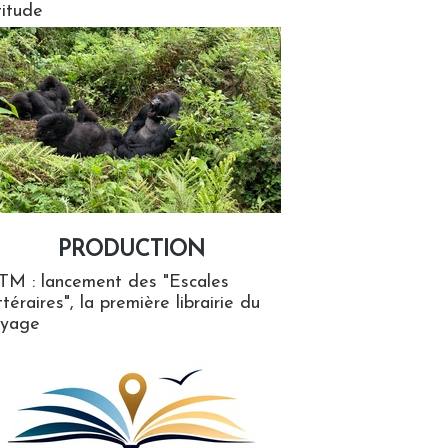
titude
PRODUCTION
ion
TM : lancement des "Escales
ttéraires", la première librairie du
oyage