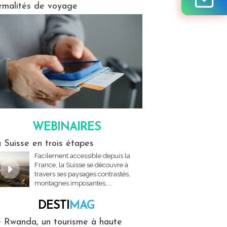
rmalités de voyage
WEBINAIRES
res
 Suisse en trois étapes
Facilement accessible depuis la
France, la Suisse se découvre à
travers ses paysages contrastés,
montagnes imposantes,...
DESTI
MAG
MAG
 Rwanda, un tourisme à haute