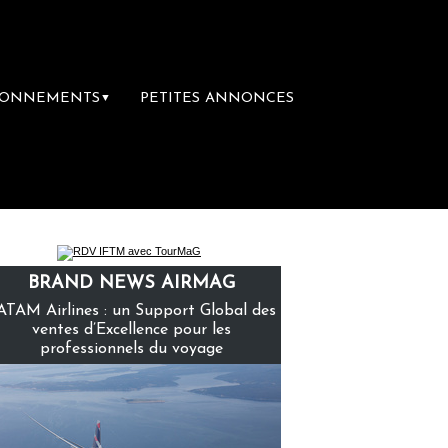
BONNEMENTS
PETITES ANNONCES
▼
emière librairie du voyage
Le groupe Saint
BRAND NEWS AIRMAG
ATAM Airlines : un Support Global des
ventes d’Excellence pour les
professionnels du voyage