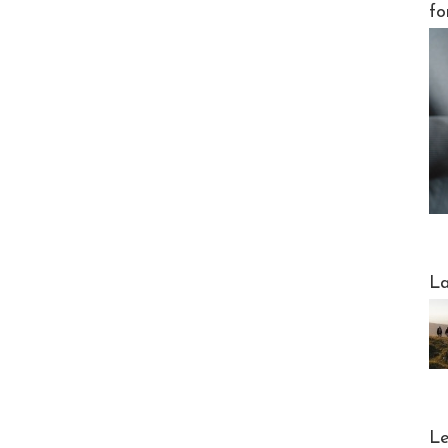
fo
Webinai
La
DESTI
Le