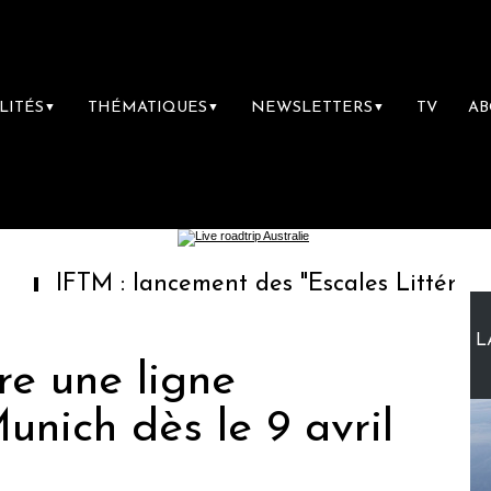
LITÉS
THÉMATIQUES
NEWSLETTERS
TV
A
▼
▼
▼
 : lancement des "Escales Littéraires", la pr
L
re une ligne
unich dès le 9 avril