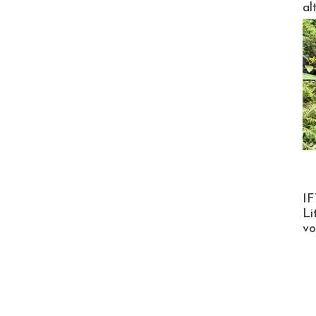
al
Product
IF
Li
v