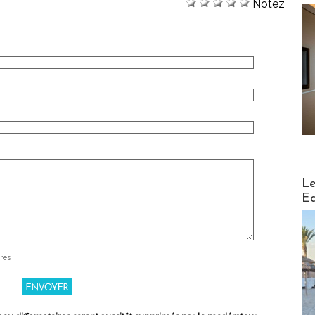
Notez
Distribu
Le
Ed
res