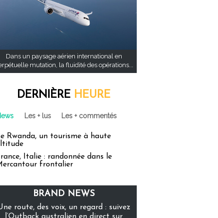
Dans un paysage aérien international en
rpétuelle mutation, la fluidité des opérations...
DERNIÈRE
HEURE
News
Les + lus
Les + commentés
e Rwanda, un tourisme à haute
ltitude
rance, Italie : randonnée dans le
ercantour frontalier
BRAND NEWS
Une route, des voix, un regard : suivez
l’Outback australien en direct sur