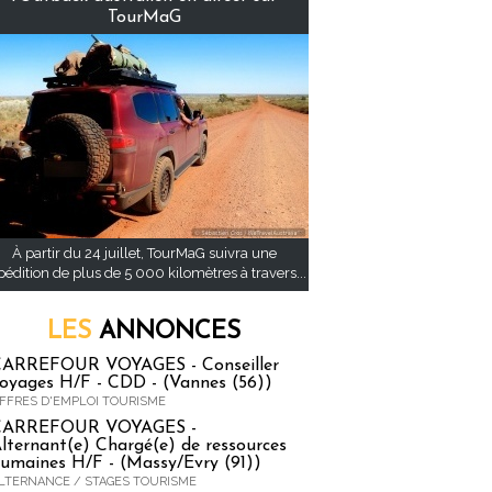
TourMaG
À partir du 24 juillet, TourMaG suivra une
pédition de plus de 5 000 kilomètres à travers...
LES
ANNONCES
ARREFOUR VOYAGES - Conseiller
oyages H/F - CDD - (Vannes (56))
FFRES D'EMPLOI TOURISME
CARREFOUR VOYAGES -
lternant(e) Chargé(e) de ressources
umaines H/F - (Massy/Evry (91))
LTERNANCE / STAGES TOURISME