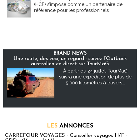
(HCF) s’impose comme un partenaire de
référence pour les professionnels...
BRAND NEWS
Une route, des voix, un regard : suivez l’Outback
australien en direct sur TourMaG
À partir du 24 juillet, TourMaG
suivra une expédition de plus de
5 000 kilomètres à travers...
LES
ANNONCES
CARREFOUR VOYAGES - Conseiller voyages H/F -