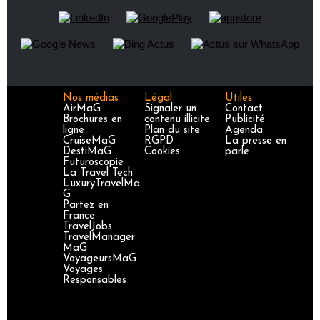
Nos médias
Légal
Utiles
AirMaG
Signaler un
Contact
Brochures en
contenu illicite
Publicité
ligne
Plan du site
Agenda
CruiseMaG
RGPD
La presse en
DestiMaG
Cookies
parle
Futuroscopie
La Travel Tech
LuxuryTravelMa
G
Partez en
France
TravelJobs
TravelManager
MaG
VoyageursMaG
Voyages
Responsables