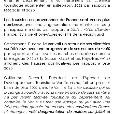
effet le département a vu nettement sa clientèle
touristique augmenter en juillet-août 2021 par rapport à
l’été 2019 et 2020.
Les touristes en provenance de France sont venus plus
nombreux
avec une augmentation importante sur les 3
principaux marchés par rapport à 2019 : +23% d’Ile-de-
France, +18% de Rhône-Alpes et +14% de la Région Sud.
Concernant l’Europe,
le Var voit un retour de ses clientèles
sur l’été 2021 avec une progression de ses nuitées de +20%
par rapport à l’été 2020. Les marchés européens comme
la Belgique (+22%), la Suisse (+24%) et les Pays-Bas (+9%)
affichent des hausses significatives par rapport à l’été
2020.
Guillaume Decard, Président de l’Agence de
Développement Touristique Var Tourisme, fait un premier
bilan de l’été 2021 dans le Var : «
La crise sanitaire qui se
prolonge aujourd’hui avec la mise en place de pass sanitaire
n’a pas ralenti l’activité touristique du département. Au
contraire, le Var a su tirer son épingle du jeu avec une
fréquentation globale toutes clientèles confondues France
et étranger :
+11% d’augmentation de nuitées sur juillet et