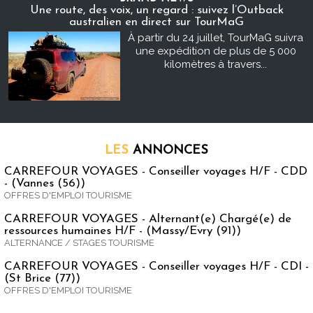
Une route, des voix, un regard : suivez l’Outback
australien en direct sur TourMaG
À partir du 24 juillet, TourMaG suivra
une expédition de plus de 5 000
kilomètres à travers...
LES
ANNONCES
CARREFOUR VOYAGES - Conseiller voyages H/F - CDD
- (Vannes (56))
OFFRES D'EMPLOI TOURISME
CARREFOUR VOYAGES - Alternant(e) Chargé(e) de
ressources humaines H/F - (Massy/Evry (91))
ALTERNANCE / STAGES TOURISME
CARREFOUR VOYAGES - Conseiller voyages H/F - CDI -
(St Brice (77))
OFFRES D'EMPLOI TOURISME