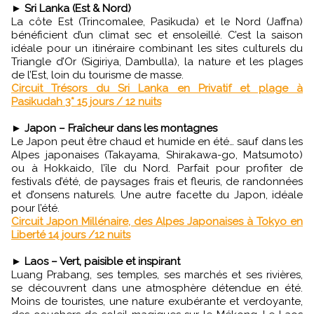
►
Sri Lanka (Est & Nord)
La côte Est (Trincomalee, Pasikuda) et le Nord (Jaffna)
bénéficient d’un climat sec et ensoleillé. C’est la saison
idéale pour un itinéraire combinant les sites culturels du
Triangle d’Or (Sigiriya, Dambulla), la nature et les plages
de l’Est, loin du tourisme de masse.
Circuit Trésors du Sri Lanka en Privatif et plage à
Pasikudah 3* 15 jours / 12 nuits
►
Japon – Fraîcheur dans les montagnes
Le Japon peut être chaud et humide en été… sauf dans les
Alpes japonaises (Takayama, Shirakawa-go, Matsumoto)
ou à Hokkaido, l’île du Nord. Parfait pour profiter de
festivals d’été, de paysages frais et fleuris, de randonnées
et d’onsens naturels. Une autre facette du Japon, idéale
pour l’été.
Circuit Japon Millénaire, des Alpes Japonaises à Tokyo en
Liberté 14 jours /12 nuits
►
Laos – Vert, paisible et inspirant
Luang Prabang, ses temples, ses marchés et ses rivières,
se découvrent dans une atmosphère détendue en été.
Moins de touristes, une nature exubérante et verdoyante,