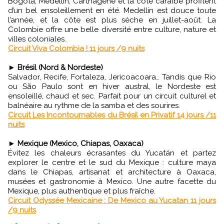
Bogota, Medellin, Carthagène et la côte caraïbe profitent
d’un bel ensoleillement en été. Medellin est douce toute
l’année, et la côte est plus sèche en juillet-août. La
Colombie offre une belle diversité entre culture, nature et
villes coloniales.
Circuit Viva Colombia ! 11 jours /9 nuits
►
Brésil (Nord & Nordeste)
Salvador, Recife, Fortaleza, Jericoacoara… Tandis que Rio
ou São Paulo sont en hiver austral, le Nordeste est
ensoleillé, chaud et sec. Parfait pour un circuit culturel et
balnéaire au rythme de la samba et des sourires.
Circuit Les Incontournables du Brésil en Privatif 14 jours /11
nuits
►
Mexique (Mexico, Chiapas, Oaxaca)
Évitez les chaleurs écrasantes du Yucatán et partez
explorer le centre et le sud du Mexique : culture maya
dans le Chiapas, artisanat et architecture à Oaxaca,
musées et gastronomie à Mexico. Une autre facette du
Mexique, plus authentique et plus fraîche.
Circuit Odyssée Mexicaine : De Mexico au Yucatan 11 jours
/9 nuits