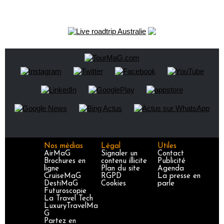
Nos médias
Légal
Utiles
AirMaG
Signaler un
Contact
Brochures en
contenu illicite
Publicité
ligne
Plan du site
Agenda
CruiseMaG
RGPD
La presse en
DestiMaG
Cookies
parle
Futuroscopie
La Travel Tech
LuxuryTravelMa
G
Partez en