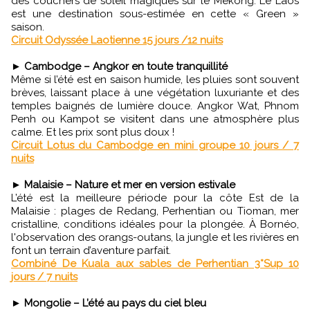
des couchers de soleil magiques sur le Mékong. Le Laos
est une destination sous-estimée en cette « Green »
saison.
Circuit Odyssée Laotienne 15 jours /12 nuits
►
Cambodge – Angkor en toute tranquillité
Même si l’été est en saison humide, les pluies sont souvent
brèves, laissant place à une végétation luxuriante et des
temples baignés de lumière douce. Angkor Wat, Phnom
Penh ou Kampot se visitent dans une atmosphère plus
calme. Et les prix sont plus doux !
Circuit Lotus du Cambodge en mini groupe 10 jours / 7
nuits
►
Malaisie – Nature et mer en version estivale
L’été est la meilleure période pour la côte Est de la
Malaisie : plages de Redang, Perhentian ou Tioman, mer
cristalline, conditions idéales pour la plongée. À Bornéo,
l'observation des orangs-outans, la jungle et les rivières en
font un terrain d’aventure parfait.
Combiné De Kuala aux sables de Perhentian 3*Sup 10
jours / 7 nuits
►
Mongolie – L’été au pays du ciel bleu