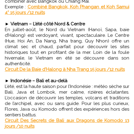
combiner avec Bangkok ou Chiang Mai.
Exemple :
Combiné Bangkok, Koh Phangan et Koh Samui
4* 15 jours /12 nuits
►
Vietnam – L’été côté Nord & Centre
En juillet-août, le Nord du Vietnam (Hanoï, Sapa, baie
d’Halong) est verdoyant, vivant, spectaculaire. Le Centre
(Hue, Hoi An, Da Nang, Nha trang, Quy Nhon) offre un
climat sec et chaud, parfait pour découvrir les sites
historiques tout en profitant de la mer. Loin de la foule
hivernale, le Vietnam en été se découvre dans son
authenticité.
Circuit De la Baie d'Halong à Nha Trang 15 jours /12 nuits
►
Indonésie – Bali et au-delà
L’été, est la haute saison pour l’Indonésie : météo sèche sur
Bali, Java et Lombok, mer calme, rizières éclatantes.
L’occasion de découvrir les temples, volcans et traditions
de l’archipel, avec ou sans guide. Pour les plus curieux,
Flores, Java ou Komodo offrent des expériences hors des
sentiers battus.
Circuit Des Secrets de Bali aux Dragons de Komodo 13
jours /10 nuits