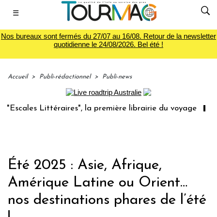
☰
Nos bureaux sont fermés du 27/07 au 16/08. Retour de la newsletter
quotidienne le 24/08/2026. Bel été !
Accueil
>
Publi-rédactionnel
>
Publi-news
 Littéraires", la première librairie du voyage
Le groupe
Été 2025 : Asie, Afrique,
Amérique Latine ou Orient…
nos destinations phares de l’été