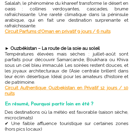
Salalah, le phénomène du khareef transforme le désert en
oasis : collines verdoyantes, cascades, brume
rafraîchissante. Une rareté climatique dans la péninsule
arabique, qui en fait une destination surprenante et
rafraîchissante.
Circuit Parfums d'Oman en privatif 9 jours / 6 nuits
►
Ouzbékistan – La route de la soie au soleil
Températures élevées mais sèches : juillet-août sont
parfaits pour découvrir Samarcande, Boukhara ou Khiva
sous un ciel bleu immaculé. Les soirées restent douces, et
les joyaux architecturaux de l’Asie centrale brillent dans
leur écrin désertique. Idéal pour les amateurs d’histoire et
de patrimoine.
Circuit Authentique Ouzbekistan en Privatif 12 jours / 10
nuits
En résumé, Pourquoi partir loin en été ?
Des destinations où la météo est favorable (saison sèche,
microclimats)
✔ Une faible affluence touristique sur certaines zones
(hors pics locaux)