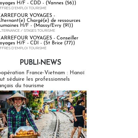
oyages H/F - CDD - (Vannes (56))
FFRES D'EMPLOI TOURISME
CARREFOUR VOYAGES -
lternant(e) Chargé(e) de ressources
umaines H/F - (Massy/Evry (91))
LTERNANCE / STAGES TOURISME
ARREFOUR VOYAGES - Conseiller
oyages H/F - CDI - (St Brice (77))
FFRES D'EMPLOI TOURISME
PUBLI-NEWS
ews
opération France-Vietnam : Hanoï
ut séduire les professionnels
ançais du tourisme