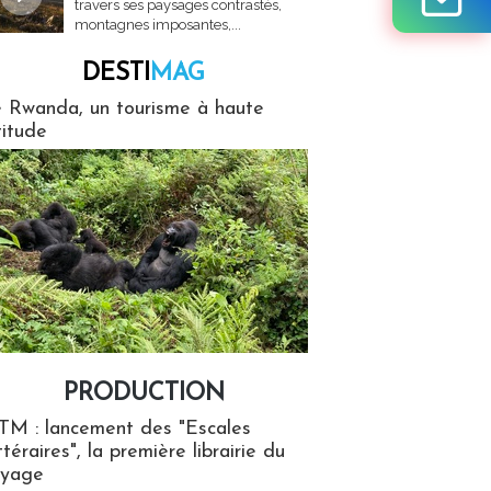
travers ses paysages contrastés,
montagnes imposantes,...
DESTI
MAG
MAG
 Rwanda, un tourisme à haute
titude
PRODUCTION
ion
TM : lancement des "Escales
ttéraires", la première librairie du
oyage