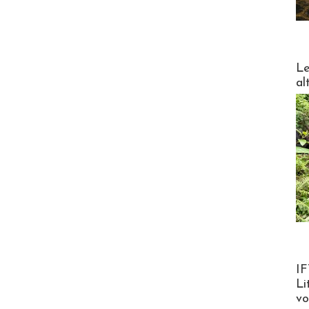
DESTI
Le
al
Product
IF
Li
v