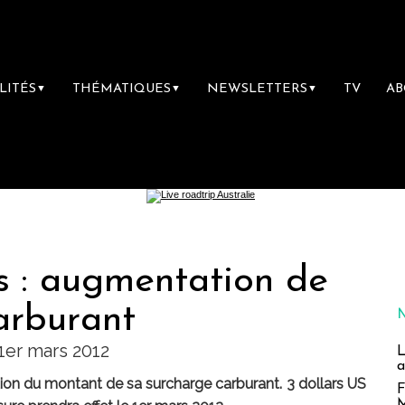
LITÉS
THÉMATIQUES
NEWSLETTERS
TV
A
▼
▼
▼
s : augmentation de
arburant
 1er mars 2012
L
a
on du montant de sa surcharge carburant. 3 dollars US
F
M