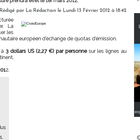
ure prendra effet le 1er mars 2012.
Rédigé par
La Rédaction
le Lundi 13 Février 2012 à 18:42
cturée
r. La
er les
nautaire européen d'échange de quotas d'émission.
r à
3 dollars US (2,27 €) par personne
sur les lignes au
tinent.
201
2.
ex
dus
s,
C