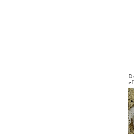
AirMa
Dr
e