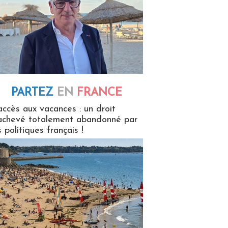
PARTEZ
EN
FRANCE
 en France
accès aux vacances : un droit
achevé totalement abandonné par
s politiques français !