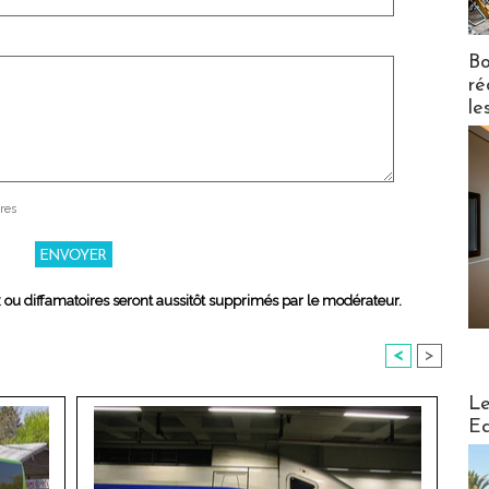
Bo
ré
le
res
x ou diffamatoires seront aussitôt supprimés par le modérateur.
<
>
Distribu
Le
Ed