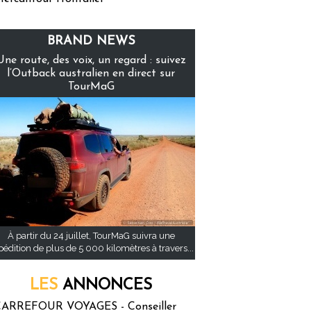
BRAND NEWS
Une route, des voix, un regard : suivez
l’Outback australien en direct sur
TourMaG
À partir du 24 juillet, TourMaG suivra une
pédition de plus de 5 000 kilomètres à travers...
LES
ANNONCES
ARREFOUR VOYAGES - Conseiller