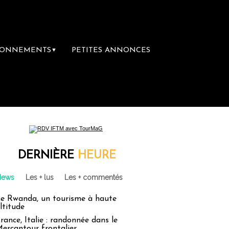
BONNEMENTS
PETITES ANNONCES
▼
DERNIÈRE
HEURE
News
Les + lus
Les + commentés
e Rwanda, un tourisme à haute
ltitude
rance, Italie : randonnée dans le
ercantour frontalier