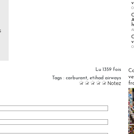
v
O
A
h
A
s
C
v
O
]
Publi-n
Lu 1359 fois
Co
ve
Tags
:
carburant
,
etihad airways
fr
Notez