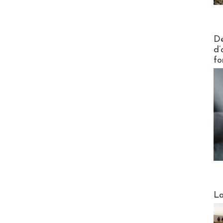
Actus V
De
d’
fo
Webinai
La