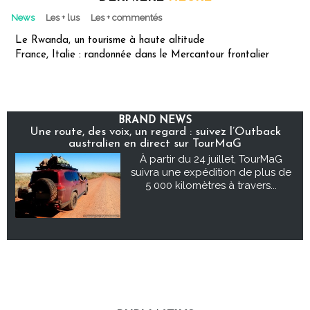
News
Les + lus
Les + commentés
Le Rwanda, un tourisme à haute altitude
France, Italie : randonnée dans le Mercantour frontalier
BRAND NEWS
Une route, des voix, un regard : suivez l’Outback
australien en direct sur TourMaG
À partir du 24 juillet, TourMaG
suivra une expédition de plus de
5 000 kilomètres à travers...