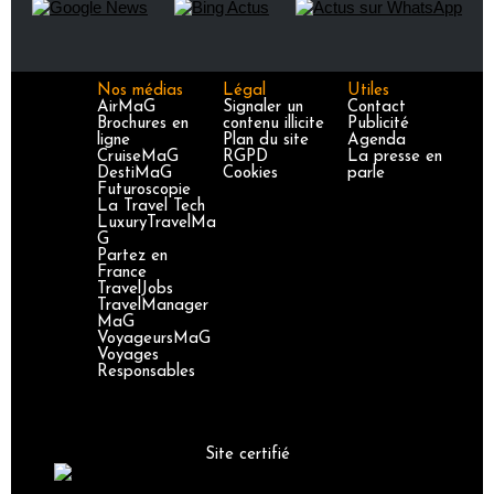
Nos médias
Légal
Utiles
AirMaG
Signaler un
Contact
Brochures en
contenu illicite
Publicité
ligne
Plan du site
Agenda
CruiseMaG
RGPD
La presse en
DestiMaG
Cookies
parle
Futuroscopie
La Travel Tech
LuxuryTravelMa
G
Partez en
France
TravelJobs
TravelManager
MaG
VoyageursMaG
Voyages
Responsables
Site certifié