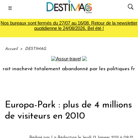
☰
Nos bureaux sont fermés du 27/07 au 16/08. Retour de la newsletter
quotidienne le 24/08/2026. Bel été !
Accueil
>
DESTIMAG
roit inachevé totalement abandonné par les politiques franç
Europa-Park : plus de 4 millions
de visiteurs en 2010
Rédigé par La Rédaction le Jeudi 13 Janvier 2011 à 09:21