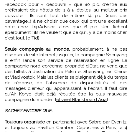
Facebook pour « découvrir » que 80 p.c. d'entre eux
préféraient des hôtels de 3 à 5 étoiles, au meilleur prix
possible ! Ils sont tout de même 14 p.c. (mais pas
davantage…) à ne choisir que ceux qui ont une excellent
note chez TripAdvisor, alors que 6 p.c. s'en fichent
éperdument : ils ne veulent que ce qu'il y a de moins cher,
c'est tout. [
e-Tid
]
Seule compagnie au monde,
probablement, à ne pas
disposer de site Internet jusqu'ici, la compagnie Shenyang
a enfin lancé son service de réservation en ligne. La
compagnie nord-coréenne, propriété d'Etat, ne vend que
des billets à destination de Pékin et Shenyang, en Chine,
et Vladivostok. Mais les clients se plaignent déjà du temps
de réponse, de l'absence de disponibilités et des
messages d'erreur qui apparaissent à l'écran. Il faut dire
qu'Air Koryo était déjà réputée être la plus mauvaise
compagnie du monde… [
eTravel Blackboard Asia
]
SACHEZ ENCORE QUE…
Toujours organisée
en partenariat avec
Sabre
par
Evenitz
,
et toujours au Pavillon Cambon Capucines à Paris, la 4