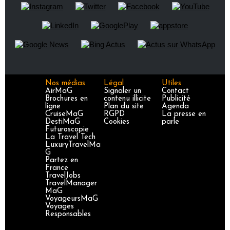
Nos médias
Légal
Utiles
AirMaG
Signaler un
Contact
Brochures en
contenu illicite
Publicité
ligne
Plan du site
Agenda
CruiseMaG
RGPD
La presse en
DestiMaG
Cookies
parle
Futuroscopie
La Travel Tech
LuxuryTravelMa
G
Partez en
France
TravelJobs
TravelManager
MaG
VoyageursMaG
Voyages
Responsables