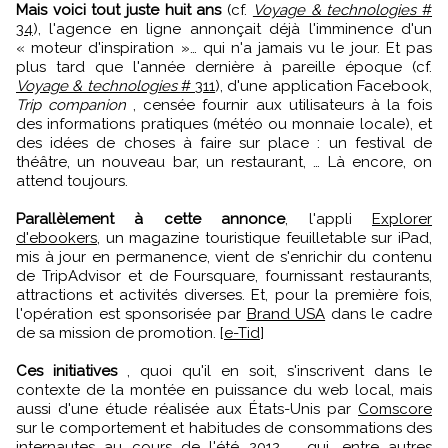
Mais voici tout juste huit ans
(cf.
Voyage & technologies
#
34
), l'agence en ligne annonçait déjà l'imminence d'un
« moteur d'inspiration »… qui n'a jamais vu le jour. Et pas
plus tard que l'année dernière à pareille époque (cf.
Voyage & technologies
# 311
), d'une application Facebook,
Trip companion
, censée fournir aux utilisateurs à la fois
des informations pratiques (météo ou monnaie locale), et
des idées de choses à faire sur place : un festival de
théâtre, un nouveau bar, un restaurant, … Là encore, on
attend toujours.
Parallèlement à cette annonce
, l'appli
Explorer
d'ebookers
, un magazine touristique feuilletable sur iPad,
mis à jour en permanence, vient de s'enrichir du contenu
de TripAdvisor et de Foursquare, fournissant restaurants,
attractions et activités diverses. Et, pour la première fois,
l'opération est sponsorisée par
Brand USA
dans le cadre
de sa mission de promotion. [
e-Tid
]
Ces initiatives
, quoi qu'il en soit, s'inscrivent dans le
contexte de la montée en puissance du web local, mais
aussi d'une étude réalisée aux États-Unis par
Comscore
sur le comportement et habitudes de consommations des
internautes au cours de l'été 2012 qui, entre autres