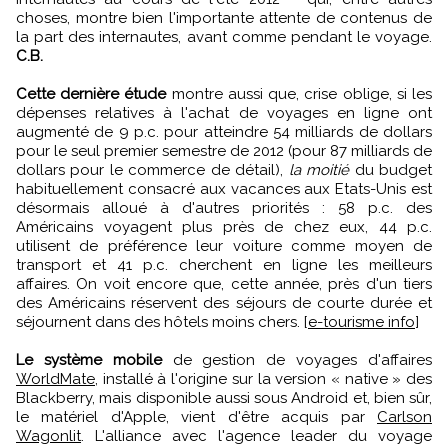
choses, montre bien l'importante attente de contenus de
la part des internautes, avant comme pendant le voyage.
C.B.
Cette dernière étude
montre aussi que, crise oblige, si les
dépenses relatives à l'achat de voyages en ligne ont
augmenté de 9 p.c. pour atteindre 54 milliards de dollars
pour le seul premier semestre de 2012 (pour 87 milliards de
dollars pour le commerce de détail),
la moitié
du budget
habituellement consacré aux vacances aux Etats-Unis est
désormais alloué à d'autres priorités : 58 p.c. des
Américains voyagent plus près de chez eux, 44 p.c.
utilisent de préférence leur voiture comme moyen de
transport et 41 p.c. cherchent en ligne les meilleurs
affaires. On voit encore que, cette année, près d'un tiers
des Américains réservent des séjours de courte durée et
séjournent dans des hôtels moins chers. [
e-tourisme info
]
Le système mobile
de gestion de voyages d'affaires
WorldMate
, installé à l'origine sur la version « native » des
Blackberry, mais disponible aussi sous Android et, bien sûr,
le matériel d'Apple, vient d'être acquis par
Carlson
Wagonlit
. L'alliance avec l'agence leader du voyage