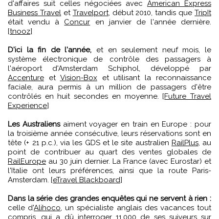
d'affaires suit celles négociées avec
American Express
Business Travel
et
Travelport
, début 2010, tandis que
TripIt
était vendu à
Concur
en janvier de l'année dernière.
[
tnooz
]
D'ici la fin de l'année,
et en seulement neuf mois, le
système électronique de contrôle des passagers à
l'aéroport d'Amsterdam Schiphol, développé par
Accenture
et
Vision-Box
et utilisant la reconnaissance
faciale, aura permis à un million de passagers d'être
contrôlés en huit secondes en moyenne. [
Future Travel
Experience
]
Les Australiens
aiment voyager en train en Europe : pour
la troisième année consécutive, leurs réservations sont en
tête (+ 21 p.c.), via les GDS et le site australien
RailPlus
, au
point de contribuer au quart des ventes globales de
RailEurope
au 30 juin dernier. La France (avec Eurostar) et
l'Italie ont leurs préférences, ainsi que la route Paris-
Amsterdam. [
eTravel Blackboard
]
Dans la série des grandes enquêtes qui ne servent à rien :
celle d'
Alihoco
, un spécialiste anglais des vacances tout
compris, qui a dû interroger 11.000 de ses suiveurs sur