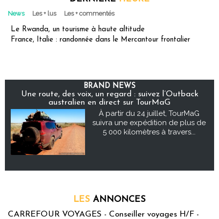
News
Les + lus
Les + commentés
Le Rwanda, un tourisme à haute altitude
France, Italie : randonnée dans le Mercantour frontalier
BRAND NEWS
Une route, des voix, un regard : suivez l’Outback
australien en direct sur TourMaG
À partir du 24 juillet, TourMaG
suivra une expédition de plus de
5 000 kilomètres à travers...
LES
ANNONCES
CARREFOUR VOYAGES - Conseiller voyages H/F -