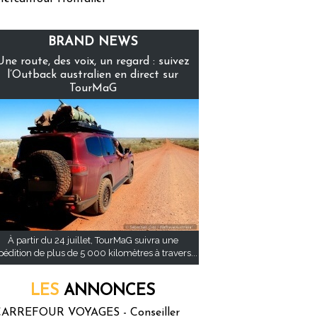
BRAND NEWS
Une route, des voix, un regard : suivez
l’Outback australien en direct sur
TourMaG
À partir du 24 juillet, TourMaG suivra une
pédition de plus de 5 000 kilomètres à travers...
LES
ANNONCES
ARREFOUR VOYAGES - Conseiller