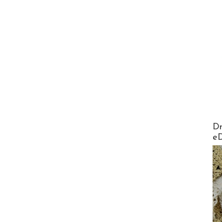
AirMa
Dr
e