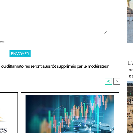
res
Partez
L’
x ou diffamatoires seront aussitôt supprimés par le modérateur.
in
le
<
>