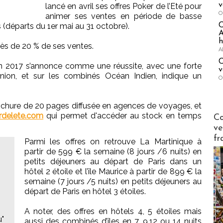
v
lancé en avril ses offres Poker de l’Eté pour
O
animer ses ventes en période de basse
s (départs du 1er mai au 31 octobre).
A
h
rès de 20 % de ses ventes.
A
C
tion 2017 s’annonce comme une réussite, avec une forte
v
union, et sur les combinés Océan Indien, indique un
O
 brochure de 20 pages diffusée en agences de voyages, et
Publi-n
rdelete.com
qui permet d'accéder au stock en temps
Co
ve
fr
Parmi les offres on retrouve La Martinique à
partir de 599 € la semaine (8 jours /6 nuits) en
petits déjeuners au départ de Paris dans un
hôtel 2 étoile et l’île Maurice à partir de 899 € la
semaine (7 jours /5 nuits) en petits déjeuners au
départ de Paris en hôtel 3 étoiles.
A noter, des offres en hôtels 4, 5 étoiles mais
u"
aussi des combinés d’îles en 7, 9,12 ou 14 nuits