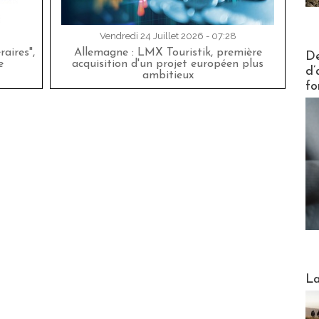
Vendredi 24 Juillet 2026 - 07:28
Actus V
aires",
Allemagne : LMX Touristik, première
De
e
acquisition d'un projet européen plus
d’
ambitieux
fo
Webinai
La