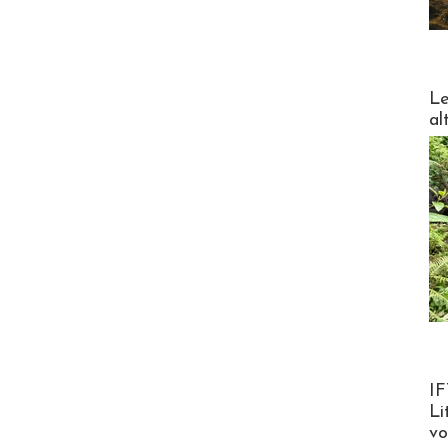
DESTI
Le
al
Product
IF
Li
v