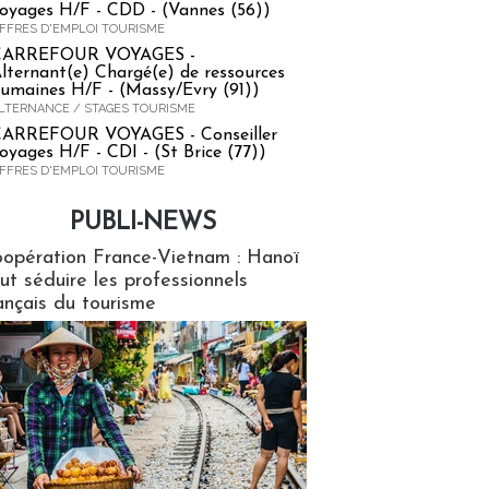
oyages H/F - CDD - (Vannes (56))
FFRES D'EMPLOI TOURISME
CARREFOUR VOYAGES -
lternant(e) Chargé(e) de ressources
umaines H/F - (Massy/Evry (91))
LTERNANCE / STAGES TOURISME
ARREFOUR VOYAGES - Conseiller
oyages H/F - CDI - (St Brice (77))
FFRES D'EMPLOI TOURISME
PUBLI-NEWS
ews
opération France-Vietnam : Hanoï
ut séduire les professionnels
ançais du tourisme