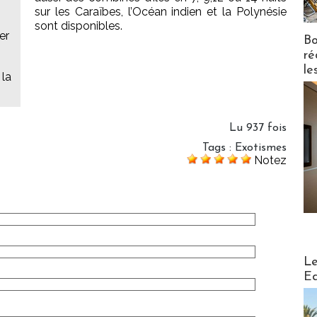
sur les Caraïbes, l’Océan indien et la Polynésie
sont disponibles.
er
Bo
ré
le
 la
Lu 937 fois
Tags
:
Exotismes
Notez
Distribu
Le
Ed