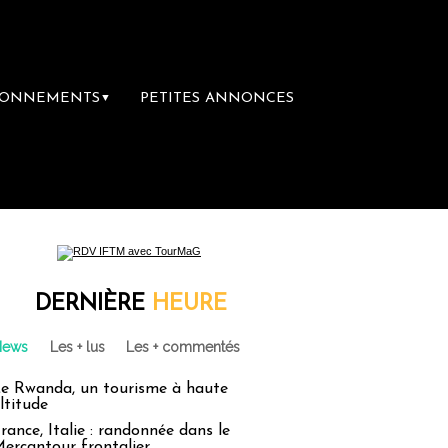
BONNEMENTS
PETITES ANNONCES
▼
DERNIÈRE
HEURE
News
Les + lus
Les + commentés
e Rwanda, un tourisme à haute
ltitude
rance, Italie : randonnée dans le
ercantour frontalier