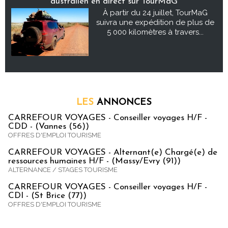
australien en direct sur TourMaG
À partir du 24 juillet, TourMaG
suivra une expédition de plus de
5 000 kilomètres à travers...
LES
ANNONCES
CARREFOUR VOYAGES - Conseiller voyages H/F -
CDD - (Vannes (56))
OFFRES D'EMPLOI TOURISME
CARREFOUR VOYAGES - Alternant(e) Chargé(e) de
ressources humaines H/F - (Massy/Evry (91))
ALTERNANCE / STAGES TOURISME
CARREFOUR VOYAGES - Conseiller voyages H/F -
CDI - (St Brice (77))
OFFRES D'EMPLOI TOURISME