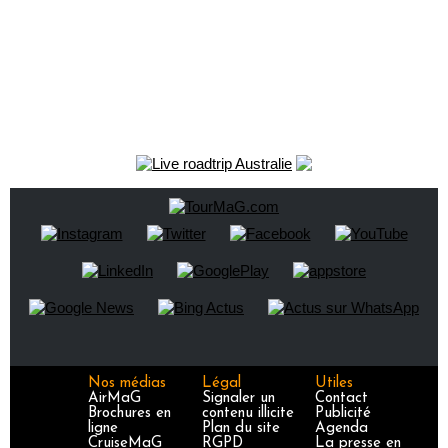
Nos médias
Légal
Utiles
AirMaG
Signaler un
Contact
Brochures en
contenu illicite
Publicité
ligne
Plan du site
Agenda
CruiseMaG
RGPD
La presse en