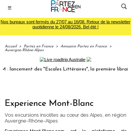
☰
Nos bureaux sont fermés du 27/07 au 16/08. Retour de la newsletter
quotidienne le 24/08/2026. Bel été !
Accueil
>
Partez en France
>
Annuaire Partez en France
>
Auvergne-Rhône-Alpes
ement des "Escales Littéraires", la première librairie du vo
Experience Mont-Blanc
Vos excursions insolites au cœur des Alpes, en région
Auvergne-Rhône-Alpes