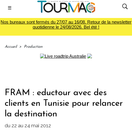
☰
Nos bureaux sont fermés du 27/07 au 16/08. Retour de la newsletter
quotidienne le 24/08/2026. Bel été !
Accueil
>
Production
FRAM : eductour avec des
clients en Tunisie pour relancer
la destination
du 22 au 24 mai 2012