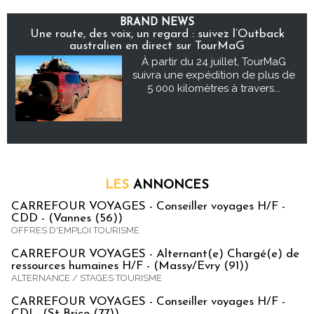
BRAND NEWS
Une route, des voix, un regard : suivez l’Outback
australien en direct sur TourMaG
À partir du 24 juillet, TourMaG
suivra une expédition de plus de
5 000 kilomètres à travers...
LES
ANNONCES
CARREFOUR VOYAGES - Conseiller voyages H/F -
CDD - (Vannes (56))
OFFRES D'EMPLOI TOURISME
CARREFOUR VOYAGES - Alternant(e) Chargé(e) de
ressources humaines H/F - (Massy/Evry (91))
ALTERNANCE / STAGES TOURISME
CARREFOUR VOYAGES - Conseiller voyages H/F -
CDI - (St Brice (77))