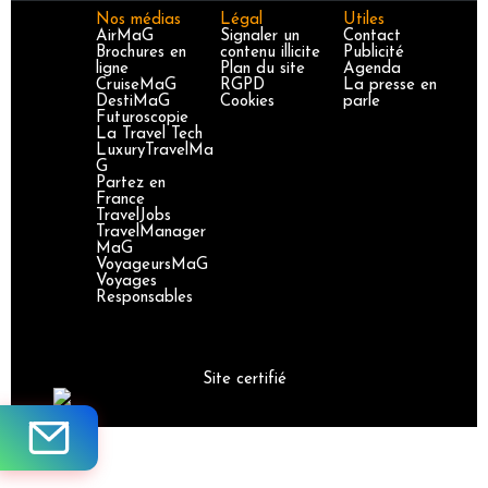
Nos médias
Légal
Utiles
AirMaG
Signaler un
Contact
Brochures en
contenu illicite
Publicité
ligne
Plan du site
Agenda
CruiseMaG
RGPD
La presse en
DestiMaG
Cookies
parle
Futuroscopie
La Travel Tech
LuxuryTravelMa
G
Partez en
France
TravelJobs
TravelManager
MaG
VoyageursMaG
Voyages
Responsables
Site certifié