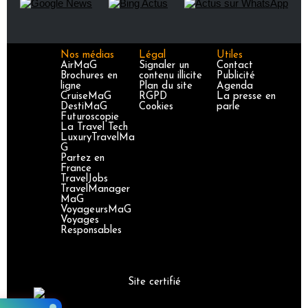
Nos médias
Légal
Utiles
AirMaG
Signaler un
Contact
Brochures en
contenu illicite
Publicité
ligne
Plan du site
Agenda
CruiseMaG
RGPD
La presse en
DestiMaG
Cookies
parle
Futuroscopie
La Travel Tech
LuxuryTravelMa
G
Partez en
France
TravelJobs
TravelManager
MaG
VoyageursMaG
Voyages
Responsables
Site certifié