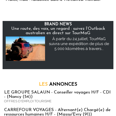
BRAND NEWS
Une route, des voix, un regard : suivez l’Outback
australien en direct sur TourMaG
À partir du 24 juillet, TourMaG
suivra une expédition de plus de
5 000 kilomètres à travers...
LES
ANNONCES
LE GROUPE SALAUN - Conseiller voyages H/F - CDI
- (Nancy (54))
OFFRES D'EMPLOI TOURISME
CARREFOUR VOYAGES - Alternant(e) Chargé(e) de
ressources humaines H/F - (Massy/Evry (91))