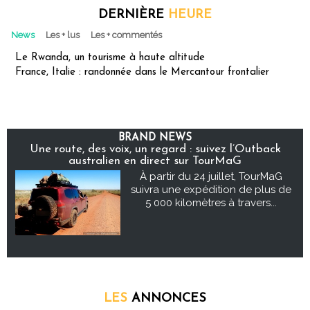
DERNIÈRE
HEURE
News
Les + lus
Les + commentés
Le Rwanda, un tourisme à haute altitude
France, Italie : randonnée dans le Mercantour frontalier
BRAND NEWS
Une route, des voix, un regard : suivez l’Outback
australien en direct sur TourMaG
À partir du 24 juillet, TourMaG
suivra une expédition de plus de
5 000 kilomètres à travers...
LES
ANNONCES