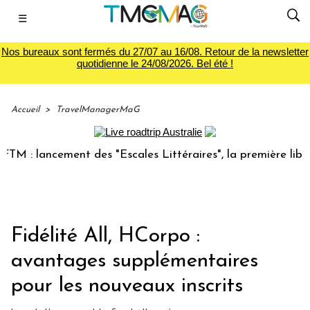
☰
Nos bureaux sont fermés du 27/07 au 16/08. Retour de la newsletter
quotidienne le 24/08/2026. Bel été !
Accueil
>
TravelManagerMaG
 : lancement des "Escales Littéraires", la première librairi
Fidélité All, HCorpo :
avantages supplémentaires
pour les nouveaux inscrits