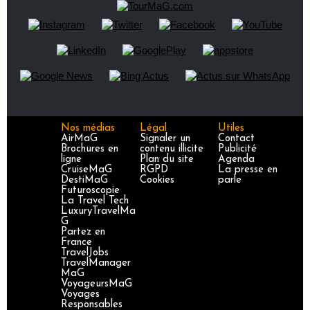
Nos médias
Légal
Utiles
AirMaG
Signaler un
Contact
Brochures en
contenu illicite
Publicité
ligne
Plan du site
Agenda
CruiseMaG
RGPD
La presse en
DestiMaG
Cookies
parle
Futuroscopie
La Travel Tech
LuxuryTravelMa
G
Partez en
France
TravelJobs
TravelManager
MaG
VoyageursMaG
Voyages
Responsables