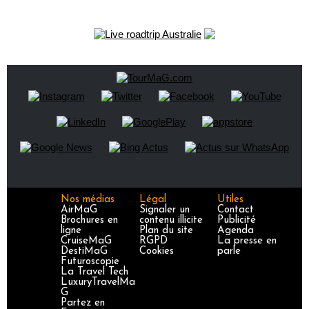
Nos médias
Légal
Utiles
AirMaG
Signaler un
Contact
Brochures en
contenu illicite
Publicité
ligne
Plan du site
Agenda
CruiseMaG
RGPD
La presse en
DestiMaG
Cookies
parle
Futuroscopie
La Travel Tech
LuxuryTravelMa
G
Partez en