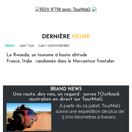
DERNIÈRE
HEURE
News
Les + lus
Les + commentés
Le Rwanda, un tourisme à haute altitude
France, Italie : randonnée dans le Mercantour frontalier
BRAND NEWS
Une route, des voix, un regard : suivez l’Outback
australien en direct sur TourMaG
À partir du 24 juillet, TourMaG
suivra une expédition de plus de
5 000 kilomètres à travers...