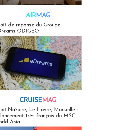
AIR
MAG
G
oit de réponse du Groupe
Dreams ODIGEO
CRUISE
MAG
MaG
int-Nazaire, Le Havre, Marseille :
 lancement très français du MSC
rld Asia