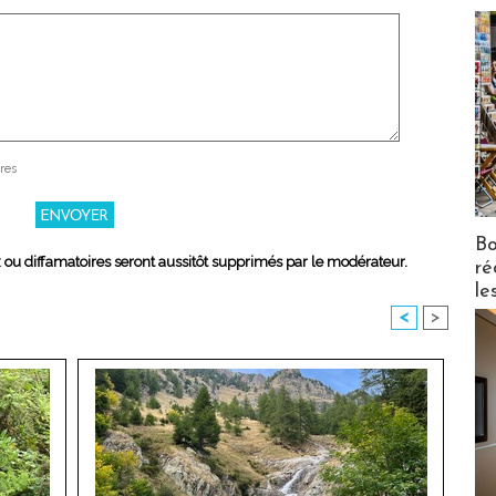
res
Bo
x ou diffamatoires seront aussitôt supprimés par le modérateur.
ré
le
<
>