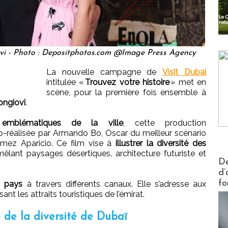
ovi - Photo : Depositphotos.com @Image Press Agency
La nouvelle campagne de
Visit Dubai
intitulée «
Trouvez votre histoire
» met en
scène, pour la première fois ensemble à
ongiovi
.
 emblématiques de la ville
, cette production
o-réalisée par Armando Bo, Oscar du meilleur scénario
omez Aparicio. Ce film vise à
illustrer la diversité des
mêlant paysages désertiques, architecture futuriste et
Actus V
De
d’
fo
1 pays
à travers différents canaux. Elle s’adresse aux
nt les attraits touristiques de l’émirat.
 de la diversité de Dubaï