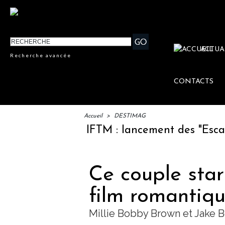
ACTUA
Recherche avancée
CONTACTS
Accueil
>
DESTIMAG
IFTM : lancement des "Escales Li
Ce couple sta
film romantiq
Millie Bobby Brown et Jake Bo