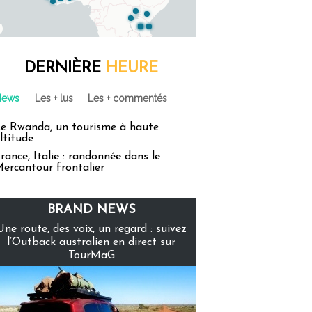
DERNIÈRE
HEURE
News
Les + lus
Les + commentés
e Rwanda, un tourisme à haute
ltitude
rance, Italie : randonnée dans le
ercantour frontalier
BRAND NEWS
Une route, des voix, un regard : suivez
l’Outback australien en direct sur
TourMaG