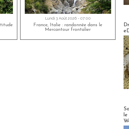
Lundi 3 Août 2026 - 07:00
AirMa
Dr
titude
France, Italie : randonnée dans le
Mercantour frontalier
e
Cruise
Sa
le
Wo