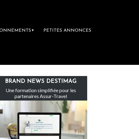
BONNEMENTS
PETITES ANNONCES
▼
Le groupe Sainte-Claire rachète Eden Tour
BRAND NEWS DESTIMAG
Une formation simplifiée pour les
partenaires Assur-Travel