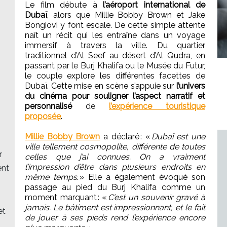
Le film débute à
l’aéroport international de
Dubaï
, alors que Millie Bobby Brown et Jake
Bongiovi y font escale. De cette simple attente
naît un récit qui les entraîne dans un voyage
immersif à travers la ville. Du quartier
traditionnel d’Al Seef au désert d’Al Qudra, en
passant par le Burj Khalifa ou le Musée du Futur,
le couple explore les différentes facettes de
Dubaï. Cette mise en scène s’appuie sur
l’univers
du cinéma pour souligner l’aspect narratif et
personnalisé
de
l’expérience touristique
proposée
.
Millie Bobby Brown
a déclaré : «
Dubaï est une
ville tellement cosmopolite, différente de toutes
r
celles que j’ai connues. On a vraiment
l’impression d’être dans plusieurs endroits en
ent
même temps
. » Elle a également évoqué son
passage au pied du Burj Khalifa comme un
moment marquant : «
C’est un souvenir gravé à
jamais. Le bâtiment est impressionnant, et le fait
et
de jouer à ses pieds rend l’expérience encore