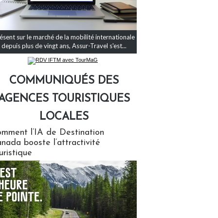
ésent sur le marché de la mobilité internationale
depuis plus de vingt ans, Assur-Travel s'est...
COMMUNIQUÉS DES
AGENCES TOURISTIQUES
LOCALES
qués des agences touristiques locales
mment l’IA de Destination
nada booste l’attractivité
uristique