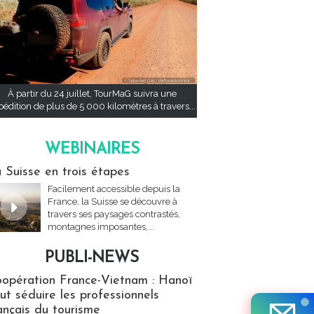
À partir du 24 juillet, TourMaG suivra une
pédition de plus de 5 000 kilomètres à travers...
WEBINAIRES
res
 Suisse en trois étapes
Facilement accessible depuis la
France, la Suisse se découvre à
travers ses paysages contrastés,
montagnes imposantes,...
PUBLI-NEWS
ews
opération France-Vietnam : Hanoï
ut séduire les professionnels
ançais du tourisme