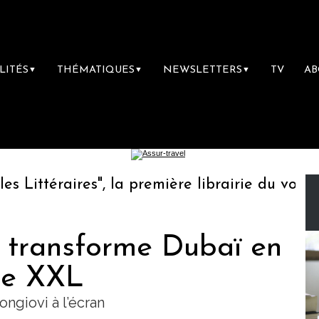
LITÉS
THÉMATIQUES
NEWSLETTERS
TV
A
▼
▼
▼
ttéraires", la première librairie du voyage
r transforme Dubaï en
ue XXL
ngiovi à l’écran