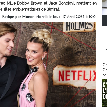
ec Millie Bobby Brown et Jake Bongiovi, mettant en
es sites emblématiques de l’émirat.
Rédigé par
Manon Morelli
le Jeudi 17 Avril 2025 à 10:01
Pr
Communi
Co
Ca
to