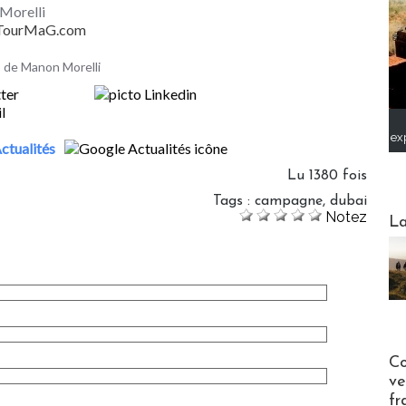
Morelli
- TourMaG.com
es de Manon Morelli
ex
ctualités
Lu 1380 fois
Tags
:
campagne
,
dubai
Webinai
Notez
La
Publi-n
Co
ve
fr