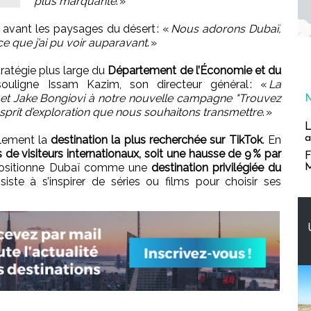
plus marquante
. »
 avant les paysages du désert : «
Nous adorons Dubaï,
ce que j’ai pu voir auparavant
. »
ratégie plus large du
Département de l’Économie et du
uligne Issam Kazim, son directeur général : «
La
n et Jake Bongiovi à notre nouvelle campagne "Trouvez
l’esprit d’exploration que nous souhaitons transmettre
. »
L
a
llement la
destination la plus recherchée sur TikTok
. En
s de visiteurs internationaux, soit une hausse de 9 % par
F
positionne Dubaï comme une
destination privilégiée du
M
siste à s’inspirer de séries ou films pour choisir ses