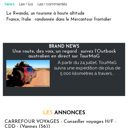
News
Les + lus
Les + commentés
Le Rwanda, un tourisme à haute altitude
France, Italie : randonnée dans le Mercantour frontalier
BRAND NEWS
Une route, des voix, un regard : suivez l’Outback
australien en direct sur TourMaG
À partir du 24 juillet, TourMaG
suivra une expédition de plus de
5 000 kilomètres à travers...
LES
ANNONCES
CARREFOUR VOYAGES - Conseiller voyages H/F -
CDD - (Vannes (56))