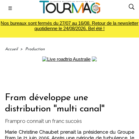
☰
Nos bureaux sont fermés du 27/07 au 16/08. Retour de la newsletter
quotidienne le 24/08/2026. Bel été !
Accueil
>
Production
Fram développe une
distribution ''multi canal''
Frampro connaît un franc succès
Marie Christine Chaubet prenait la présidence du Groupe
Fram le 21 juin 2005. Après une période de turbulence, le