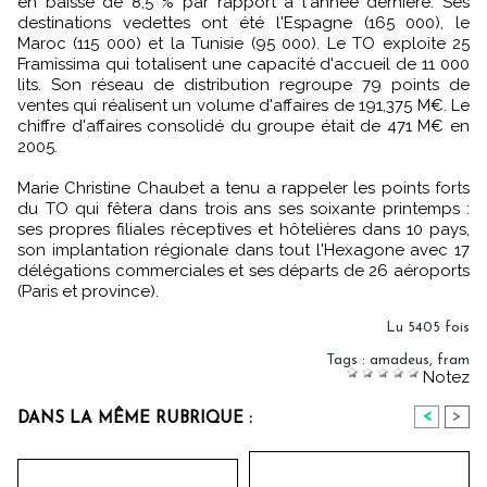
en baisse de 8,5 % par rapport à l'année dernière. Ses
destinations vedettes ont été l'Espagne (165 000), le
Maroc (115 000) et la Tunisie (95 000). Le TO exploite 25
Framissima qui totalisent une capacité d'accueil de 11 000
lits. Son réseau de distribution regroupe 79 points de
ventes qui réalisent un volume d'affaires de 191,375 M€. Le
chiffre d'affaires consolidé du groupe était de 471 M€ en
2005.
Marie Christine Chaubet a tenu a rappeler les points forts
du TO qui fêtera dans trois ans ses soixante printemps :
ses propres filiales réceptives et hôtelières dans 10 pays,
son implantation régionale dans tout l'Hexagone avec 17
délégations commerciales et ses départs de 26 aéroports
(Paris et province).
Lu 5405 fois
Tags
:
amadeus
,
fram
Notez
<
>
DANS LA MÊME RUBRIQUE :