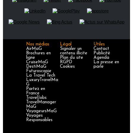
Nos médias
Légal
Utiles
AirMaG
Signaler un
Contact
Brochures en
contenu illicite
Publicité
ligne
Plan du site
Agenda
CruiseMaG
RGPD
La presse en
DestiMaG
Cookies
parle
Futuroscopie
La Travel Tech
LuxuryTravelMa
G
Partez en
France
TravelJobs
TravelManager
MaG
VoyageursMaG
Voyages
Responsables