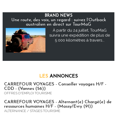
BRAND NEWS
Une route, des voix, un regard : suivez l’Outback
australien en direct sur TourMaG
À partir du 24 juillet, TourMaG
suivra une expédition de plus de
5 000 kilomètres à travers...
LES
ANNONCES
CARREFOUR VOYAGES - Conseiller voyages H/F -
CDD - (Vannes (56))
OFFRES D'EMPLOI TOURISME
CARREFOUR VOYAGES - Alternant(e) Chargé(e) de
ressources humaines H/F - (Massy/Evry (91))
ALTERNANCE / STAGES TOURISME