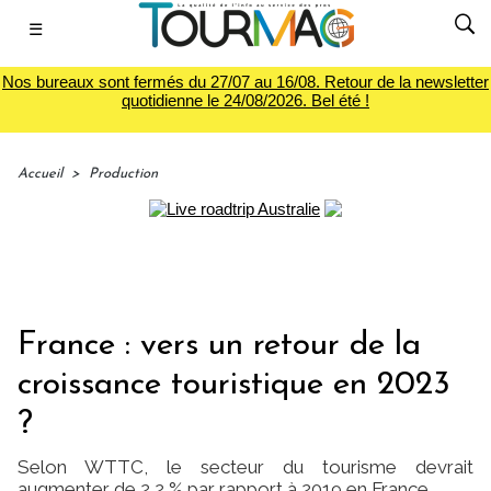
☰
Nos bureaux sont fermés du 27/07 au 16/08. Retour de la newsletter
quotidienne le 24/08/2026. Bel été !
Accueil
>
Production
France : vers un retour de la
croissance touristique en 2023
?
Selon WTTC, le secteur du tourisme devrait
augmenter de 2,2 % par rapport à 2019 en France