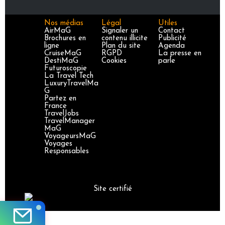
Nos médias
Légal
Utiles
AirMaG
Signaler un
Contact
Brochures en
contenu illicite
Publicité
ligne
Plan du site
Agenda
CruiseMaG
RGPD
La presse en
DestiMaG
Cookies
parle
Futuroscopie
La Travel Tech
LuxuryTravelMa
G
Partez en
France
TravelJobs
TravelManager
MaG
VoyageursMaG
Voyages
Responsables
Site certifié