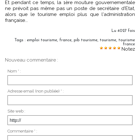
Et pendant ce temps, la 1ère mouture gouvernementale
ne prévoit pas même pas un poste de secrétaire d'Etat,
alors que le tourisme emploi plus que l'administration
française...
Lu 4027 fois
Tags
:
emploi tourisme
,
france
,
pib tourisme
,
tourisme
,
tourisme
france
Notez
Nouveau commentaire :
Nom * :
Adresse email (non publiée) * :
Site web :
Commentaire * :