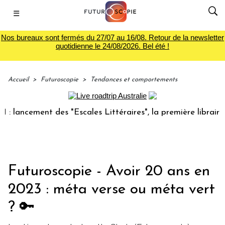
☰
Nos bureaux sont fermés du 27/07 au 16/08. Retour de la newsletter
quotidienne le 24/08/2026. Bel été !
Accueil
>
Futuroscopie
>
Tendances et comportements
ent des "Escales Littéraires", la première librairie du voya
Futuroscopie - Avoir 20 ans en
2023 : méta verse ou méta vert
? 🔑