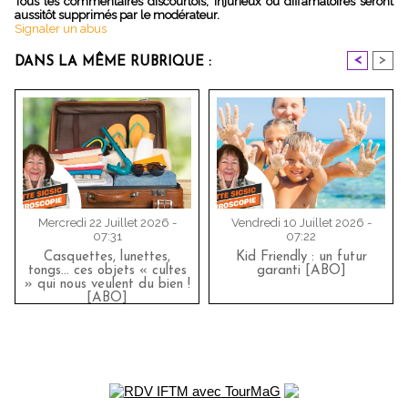
Tous les commentaires discourtois, injurieux ou diffamatoires seront
aussitôt supprimés par le modérateur.
Signaler un abus
<
>
DANS LA MÊME RUBRIQUE :
Mercredi 22 Juillet 2026 -
Vendredi 10 Juillet 2026 -
07:31
07:22
Casquettes, lunettes,
Kid Friendly : un futur
tongs... ces objets « cultes
garanti [ABO]
» qui nous veulent du bien !
[ABO]