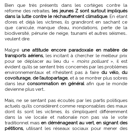
Bien que très présents dans les cortèges contre la
réforme des retraites,
les jeunes Z sont surtout impliqués
dans la lutte contre le réchauffement climatique.
En étant
d’ores et déjà les victimes, ils grandiront en sachant ce
que canicule, manque d’eau, inondations, perte de la
biodiversité, pénurie de neige, tsunami et autres séismes…
veulent dire.
Malgré
une attitude encore paradoxale en matière de
transports aériens,
les incitant à chercher le meilleur prix
pour se déplacer au lieu du «
moins polluant
», il est
évident qu’ils se sentent très concernés par les problèmes
environnementaux et n’hésitent pas à faire
du vélo, du
covoiturage, de l’autopartage,
et à se montrer plus sobres
dans leur
consommation en général
afin que le monde
devienne plus vert…
Mais, ne se sentant pas écoutés par les partis politiques
actuels qu’ils considèrent comme responsables des maux
dont ils sont les victimes, ils s’impliquent différemment
dans la vie locale et nationale non pas via le vote
traditionnel mais
en déménageant au vert, en signant des
pétitions,
utilisant les réseaux sociaux pour mener des