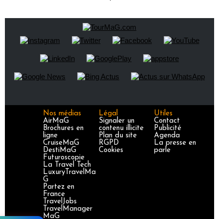
Nos médias
Légal
Utiles
AirMaG
Signaler un
Contact
Brochures en
contenu illicite
Publicité
ligne
Plan du site
Agenda
CruiseMaG
RGPD
La presse en
DestiMaG
Cookies
parle
Futuroscopie
La Travel Tech
LuxuryTravelMa
G
Partez en
France
TravelJobs
TravelManager
MaG