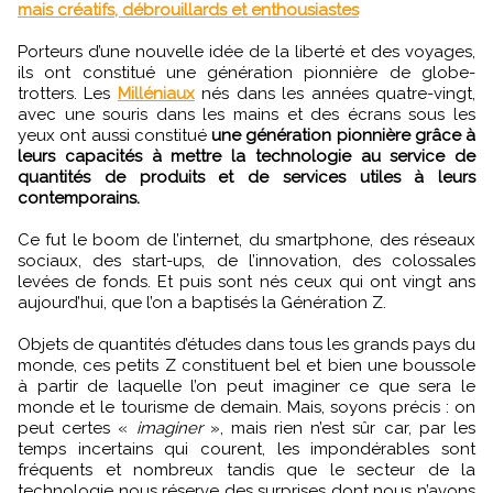
mais créatifs, débrouillards et enthousiastes
Porteurs d’une nouvelle idée de la liberté et des voyages,
ils ont constitué une génération pionnière de globe-
trotters. Les
Milléniaux
nés dans les années quatre-vingt,
avec une souris dans les mains et des écrans sous les
yeux ont aussi constitué
une génération pionnière grâce à
leurs capacités à mettre la technologie au service de
quantités de produits et de services utiles à leurs
contemporains.
Ce fut le boom de l’internet, du smartphone, des réseaux
sociaux, des start-ups, de l’innovation, des colossales
levées de fonds. Et puis sont nés ceux qui ont vingt ans
aujourd’hui, que l’on a baptisés la Génération Z.
Objets de quantités d’études dans tous les grands pays du
monde, ces petits Z constituent bel et bien une boussole
à partir de laquelle l’on peut imaginer ce que sera le
monde et le tourisme de demain. Mais, soyons précis : on
peut certes «
imaginer
», mais rien n’est sûr car, par les
temps incertains qui courent, les impondérables sont
fréquents et nombreux tandis que le secteur de la
technologie nous réserve des surprises dont nous n’avons