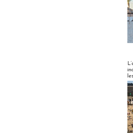
Partez
L’
in
le