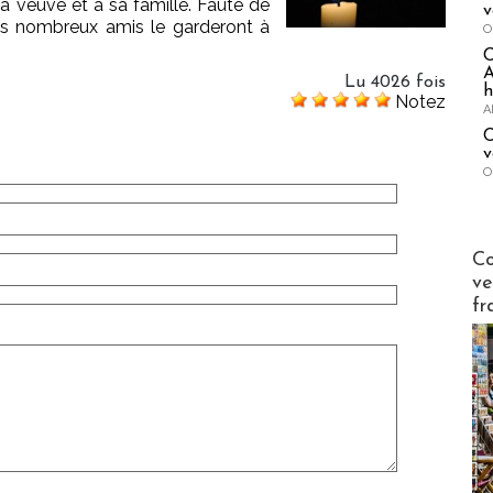
 veuve et à sa famille. Faute de
v
es nombreux amis le garderont à
O
A
Lu 4026 fois
h
Notez
A
C
v
O
Publi-n
Co
ve
fr