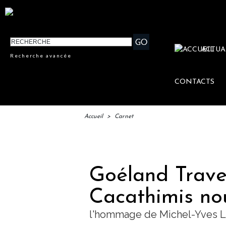
ACTUA
Recherche avancée
CONTACTS
Accueil
>
Carnet
IFTM :
Goéland Travel,
Cacathimis nou
l'hommage de Michel-Yves 