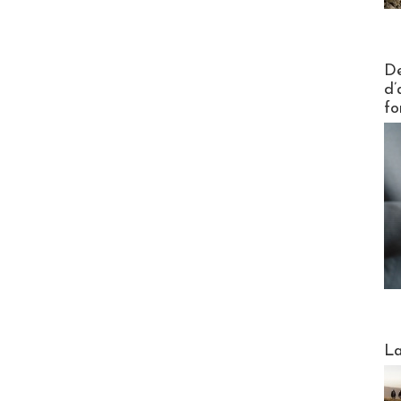
Actus V
De
d’
fo
Webinai
La