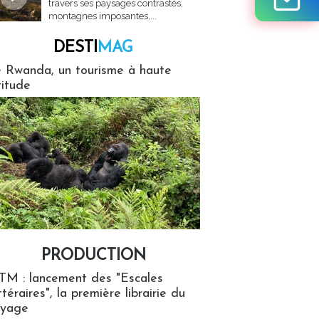
travers ses paysages contrastés,
montagnes imposantes,...
DESTI
MAG
MAG
 Rwanda, un tourisme à haute
titude
PRODUCTION
ion
TM : lancement des "Escales
ttéraires", la première librairie du
oyage