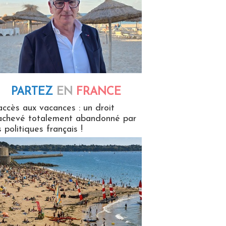
PARTEZ
EN
FRANCE
 en France
accès aux vacances : un droit
achevé totalement abandonné par
s politiques français !