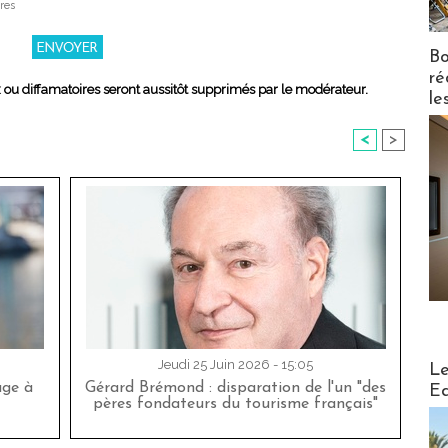
res
Bo
ré
x ou diffamatoires seront aussitôt supprimés par le modérateur.
le
<
>
Distribu
Jeudi 25 Juin 2026 - 15:05
Le
age à
Gérard Brémond : disparation de l'un "des
Ed
pères fondateurs du tourisme français"