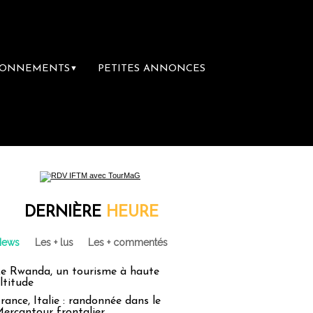
BONNEMENTS
PETITES ANNONCES
▼
ière librairie du voyage
Le groupe Sainte
DERNIÈRE
HEURE
News
Les + lus
Les + commentés
e Rwanda, un tourisme à haute
ltitude
rance, Italie : randonnée dans le
ercantour frontalier