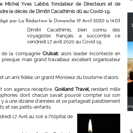
ue Michel Yves Labbé, fondateur de Directeurs et de
dre le décès de Dimitri Cacathimis dû au Covid-19.
digé par
La Rédaction
le Dimanche 19 Avril 2020 à 14:03
Dimitri Cacathimis, bien connu des
voyagistes français, a succombé ce
vendredi 17 avril 2020 au Covid 19.
e de la compagnie
Cruisair,
alors leader incontesté en
 presque, mais grand travailleur, excellent organisateur
e et un ami fidèle, un grand Monsieur du tourisme d'alors.
ait son agence réceptive,
Goéland Travel,
rendant mille
ncophones dont chacun savait pouvoir compter sur son
il y a une dizaine d'années et se partageait paisiblement
ex
ts et ses petits-enfants.
dredi 17 Avril au soir à l'hôpital de
L