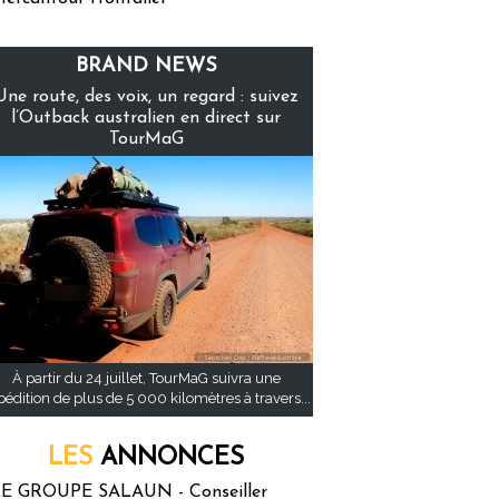
BRAND NEWS
Une route, des voix, un regard : suivez
l’Outback australien en direct sur
TourMaG
À partir du 24 juillet, TourMaG suivra une
pédition de plus de 5 000 kilomètres à travers...
LES
ANNONCES
E GROUPE SALAUN - Conseiller