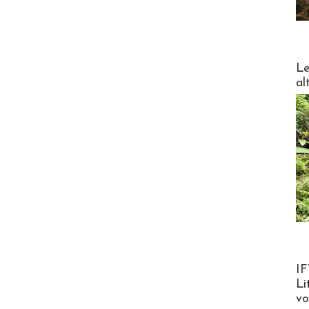
DESTI
Le
al
Product
IF
Li
v