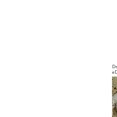
AirMa
Dr
e