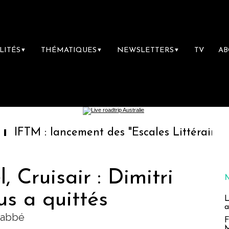
LITÉS
THÉMATIQUES
NEWSLETTERS
TV
A
▼
▼
▼
 lancement des "Escales Littéraires", la prem
 Cruisair : Dimitri
s a quittés
L
a
Labbé
F
M