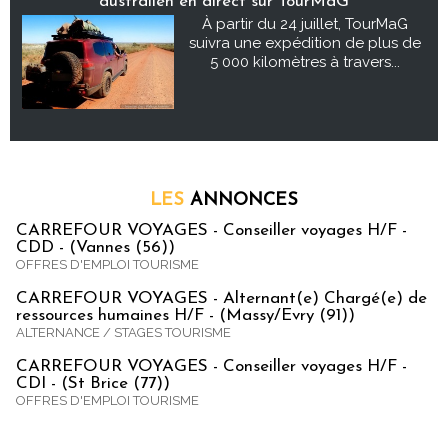
australien en direct sur TourMaG
À partir du 24 juillet, TourMaG
suivra une expédition de plus de
5 000 kilomètres à travers...
LES
ANNONCES
CARREFOUR VOYAGES - Conseiller voyages H/F -
CDD - (Vannes (56))
OFFRES D'EMPLOI TOURISME
CARREFOUR VOYAGES - Alternant(e) Chargé(e) de
ressources humaines H/F - (Massy/Evry (91))
ALTERNANCE / STAGES TOURISME
CARREFOUR VOYAGES - Conseiller voyages H/F -
CDI - (St Brice (77))
OFFRES D'EMPLOI TOURISME