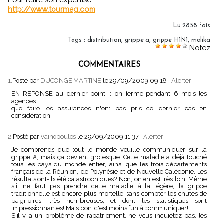
Pour relire son expertise :
http://www.tourmag.com
Lu 2858 fois
Tags
:
distribution
,
grippe a
,
grippe H1N1
,
malika
Notez
COMMENTAIRES
1.
Posté par
DUCONGE MARTINE
le 29/09/2009 09:18
|
Alerter
EN REPONSE au dernier point: : on ferme pendant 6 mois les
agences...
que faire...les assurances n'ont pas pris ce dernier cas en
considération
2.
Posté par
vainopoulos
le 29/09/2009 11:37
|
Alerter
Je comprends que tout le monde veuille communiquer sur la
grippe A, mais ça devient grotesque. Cette maladie a déjà touché
tous les pays du monde entier, ainsi que les trois départements
français de la Réunion, de Polynésie et de Nouvelle Calédonie. Les
résultats ont-ils été catastrophiques? Non, on en est très loin. Même
s'il ne faut pas prendre cette maladie à la légère, la grippe
traditionnelle est encore plus mortelle, sans compter les chutes de
baignoires, très nombreuses, et dont les statistiques sont
impressionnantes! Mais bon, c'est moins fun à communiquer!
S'il y a un problème de rapatriement, ne vous inquiétez pas, les