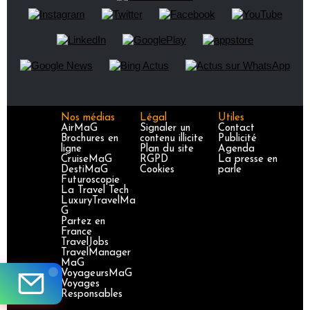
Nos médias
Légal
Utiles
AirMaG
Signaler un
Contact
Brochures en
contenu illicite
Publicité
ligne
Plan du site
Agenda
CruiseMaG
RGPD
La presse en
DestiMaG
Cookies
parle
Futuroscopie
La Travel Tech
LuxuryTravelMa
G
Partez en
France
TravelJobs
TravelManager
MaG
VoyageursMaG
Voyages
Responsables