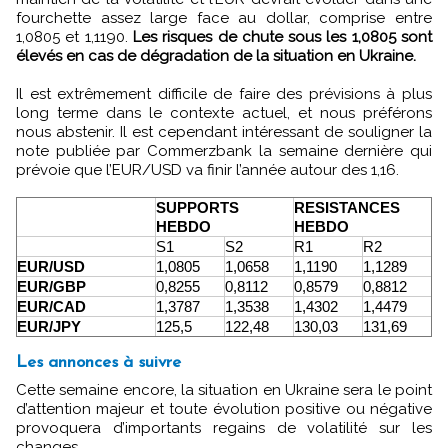
fourchette assez large face au dollar, comprise entre
1,0805 et 1,1190.
Les risques de chute sous les 1,0805 sont
élevés en cas de dégradation de la situation en Ukraine.
Il est extrêmement difficile de faire des prévisions à plus
long terme dans le contexte actuel, et nous préférons
nous abstenir. Il est cependant intéressant de souligner la
note publiée par Commerzbank la semaine dernière qui
prévoie que l’EUR/USD va finir l’année autour des 1,16.
SUPPORTS
RESISTANCES
HEBDO
HEBDO
S1
S2
R1
R2
EUR/USD
1,0805
1,0658
1,1190
1,1289
EUR/GBP
0,8255
0,8112
0,8579
0,8812
EUR/CAD
1,3787
1,3538
1,4302
1,4479
EUR/JPY
125,5
122,48
130,03
131,69
Les annonces à suivre
Cette semaine encore, la situation en Ukraine sera le point
d’attention majeur et toute évolution positive ou négative
provoquera d’importants regains de volatilité sur les
changes.