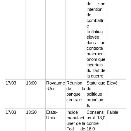
de son
intention
de
combattr
e
l’inflation
élevée
dans un
contexte
macroéc
onomique
incertain
du fait de
la guerre
17/03
13:00
Royaume
Réunion
Statu quo
Elevé
-Uni
de la
de
banque
politique
centrale
monétair
e.
17/03
13:30
Etats-
Indice
Consens
Faible
Unis
manufact
us à 18,0
urier de la
contre
Fed de
16,0