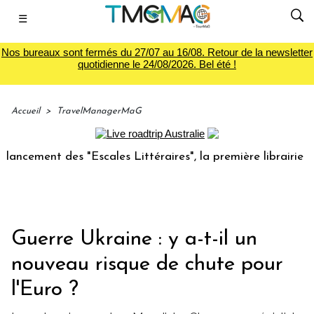
☰
Nos bureaux sont fermés du 27/07 au 16/08. Retour de la newsletter
quotidienne le 24/08/2026. Bel été !
Accueil
>
TravelManagerMaG
ent des "Escales Littéraires", la première librairie du voya
Guerre Ukraine : y a-t-il un
nouveau risque de chute pour
l'Euro ?