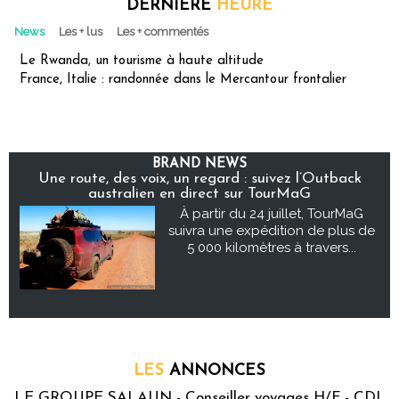
DERNIÈRE
HEURE
News
Les + lus
Les + commentés
Le Rwanda, un tourisme à haute altitude
France, Italie : randonnée dans le Mercantour frontalier
BRAND NEWS
Une route, des voix, un regard : suivez l’Outback
australien en direct sur TourMaG
À partir du 24 juillet, TourMaG
suivra une expédition de plus de
5 000 kilomètres à travers...
LES
ANNONCES
LE GROUPE SALAUN - Conseiller voyages H/F - CDI