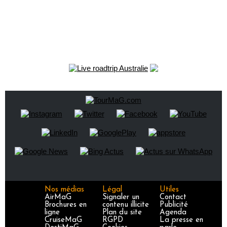
Nos médias
Légal
Utiles
AirMaG
Signaler un
Contact
Brochures en
contenu illicite
Publicité
ligne
Plan du site
Agenda
CruiseMaG
RGPD
La presse en