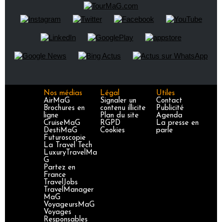
Nos médias
Légal
Utiles
AirMaG
Signaler un
Contact
Brochures en
contenu illicite
Publicité
ligne
Plan du site
Agenda
CruiseMaG
RGPD
La presse en
DestiMaG
Cookies
parle
Futuroscopie
La Travel Tech
LuxuryTravelMa
G
Partez en
France
TravelJobs
TravelManager
MaG
VoyageursMaG
Voyages
Responsables