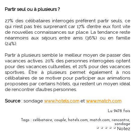
Partir seul ou à plusieurs ?
27% des célibataires interrogés préfèrent partir seuls, ce
qui n’est pas très surprenant car 17% d’entre eux font vite
de nouvelles connaissances sur place. La tendance reste
néanmoins aux séjours entre amis (36%) ou en famille
(24%).
Partir à plusieurs semble le meilleur moyen de passer des
vacances actives. 20% des personnes interrogées optent
pour des vacances culturelles, et 20% pour des vacances
sportives. Être à plusieurs permet également à nos
célibataires de se motiver pour participer aux animations
proposées par certains hôtels, qui restent un moyen idéal
de rencontrer d’autres personnes.
Source
: sondage
www.hotels.com
et
www.match.com
Lu 9478 fois
Tags
:
celibataire
,
couple
,
hotels.com
,
match.com
,
rencontre
,
sondage
Notez