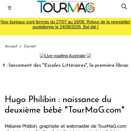
☰
Nos bureaux sont fermés du 27/07 au 16/08. Retour de la newsletter
quotidienne le 24/08/2026. Bel été !
Accueil
>
Carnet
lancement des "Escales Littéraires", la première librairie 
Hugo Philibin : naissance du
deuxième bébé "TourMaG.com"
Mélanie Philibin, graphiste et webmaster de TourMaG.com