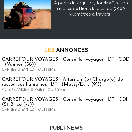
À partir du 24 juillet, TourMaG suivra
une expédition de plus de 5 000
kilomètres à travers...
LES
ANNONCES
CARREFOUR VOYAGES - Conseiller voyages H/F - CDD
- (Vannes (56))
OFFRES D'EMPLOI TOURISME
CARREFOUR VOYAGES - Alternant(e) Chargé(e) de
ressources humaines H/F - (Massy/Evry (91))
ALTERNANCE / STAGES TOURISME
CARREFOUR VOYAGES - Conseiller voyages H/F - CDI -
(St Brice (77))
OFFRES D'EMPLOI TOURISME
PUBLI-NEWS