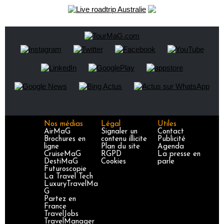
Nos médias
Légal
Utiles
AirMaG
Signaler un
Contact
Brochures en
contenu illicite
Publicité
ligne
Plan du site
Agenda
CruiseMaG
RGPD
La presse en
DestiMaG
Cookies
parle
Futuroscopie
La Travel Tech
LuxuryTravelMa
G
Partez en
France
TravelJobs
TravelManager