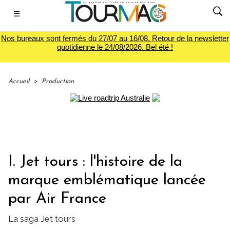
☰
Nos bureaux sont fermés du 27/07 au 16/08. Retour de la newsletter
quotidienne le 24/08/2026. Bel été !
Accueil
>
Production
I. Jet tours : l'histoire de la
marque emblématique lancée
par Air France
La saga Jet tours