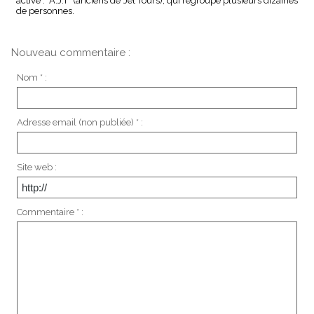
active : "A.J.T" (anciens de Jet Tours), qui regroupe plusieurs dizaines
de personnes.
Nouveau commentaire :
Nom * :
Adresse email (non publiée) * :
Site web :
Commentaire * :