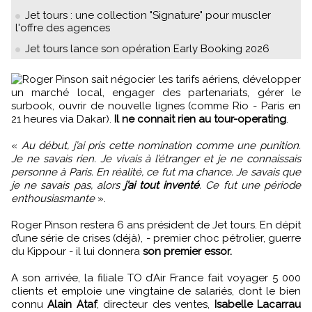
Jet tours : une collection "Signature" pour muscler
l'offre des agences
Jet tours lance son opération Early Booking 2026
Roger Pinson sait négocier les tarifs aériens, développer
un marché local, engager des partenariats, gérer le
surbook, ouvrir de nouvelle lignes (comme Rio - Paris en
21 heures via Dakar).
Il ne connait rien au tour-operating
.
«
Au début, j’ai pris cette nomination comme une punition.
Je ne savais rien. Je vivais à l’étranger et je ne connaissais
personne à Paris. En réalité, ce fut ma chance. Je savais que
je ne savais pas, alors
j’ai tout inventé
. Ce fut une période
enthousiasmante
».
Roger Pinson restera 6 ans président de Jet tours. En dépit
d’une série de crises (déjà), - premier choc pétrolier, guerre
du Kippour - il lui donnera
son premier essor.
A son arrivée, la filiale TO d’Air France fait voyager 5 000
clients et emploie une vingtaine de salariés, dont le bien
connu
Alain Ataf
, directeur des ventes,
Isabelle Lacarrau