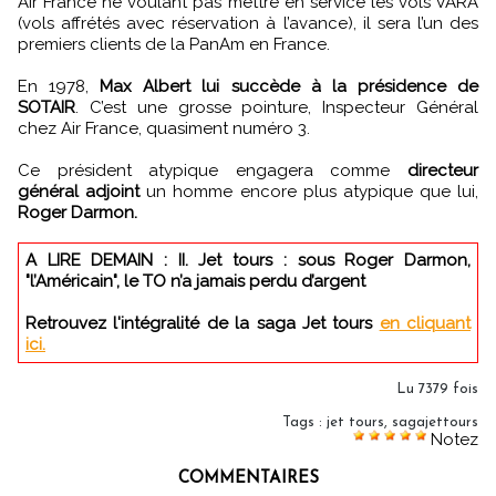
Air France ne voulant pas mettre en service les vols VARA
(vols affrétés avec réservation à l’avance), il sera l’un des
premiers clients de la PanAm en France.
En 1978,
Max Albert lui succède à la présidence de
SOTAIR
. C’est une grosse pointure, Inspecteur Général
chez Air France, quasiment numéro 3.
Ce président atypique engagera comme
directeur
général adjoint
un homme encore plus atypique que lui,
Roger Darmon.
A LIRE DEMAIN : II. Jet tours : sous Roger Darmon,
"l’Américain", le TO n’a jamais perdu d’argent
Retrouvez l'intégralité de la saga Jet tours
en cliquant
ici.
Lu 7379 fois
Tags
:
jet tours
,
sagajettours
Notez
COMMENTAIRES