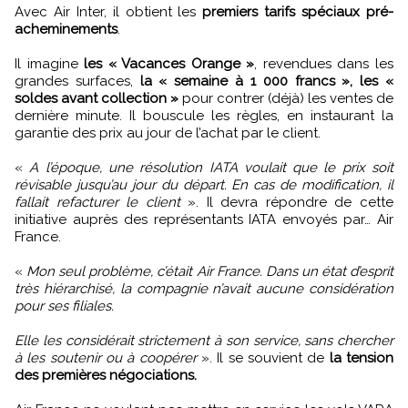
Avec Air Inter, il obtient les
premiers tarifs spéciaux pré-
acheminements
.
Il imagine
les « Vacances Orange »
, revendues dans les
grandes surfaces,
la « semaine à 1 000 francs », les «
soldes avant collection »
pour contrer (déjà) les ventes de
dernière minute. Il bouscule les règles, en instaurant la
garantie des prix au jour de l’achat par le client.
«
A l’époque, une résolution IATA voulait que le prix soit
révisable jusqu’au jour du départ. En cas de modification, il
fallait refacturer le client
». Il devra répondre de cette
initiative auprès des représentants IATA envoyés par… Air
France.
«
Mon seul problème, c’était Air France. Dans un état d’esprit
très hiérarchisé, la compagnie n’avait aucune considération
pour ses filiales.
Elle les considérait strictement à son service, sans chercher
à les soutenir ou à coopérer
». Il se souvient de
la tension
des premières négociations.