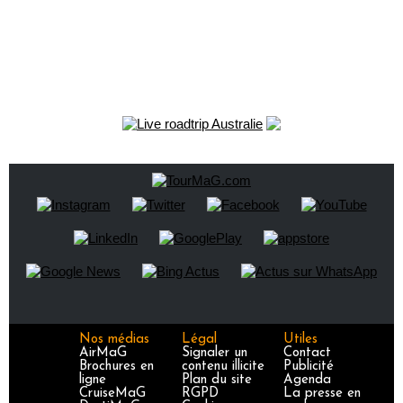
Nos médias
Légal
Utiles
AirMaG
Signaler un
Contact
Brochures en
contenu illicite
Publicité
ligne
Plan du site
Agenda
CruiseMaG
RGPD
La presse en