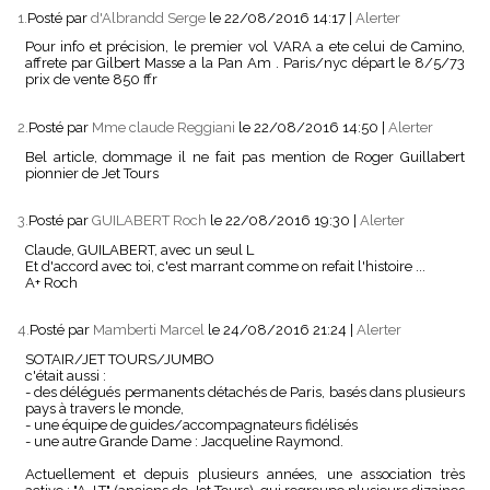
1.
Posté par
d'Albrandd Serge
le 22/08/2016 14:17
|
Alerter
Pour info et précision, le premier vol VARA a ete celui de Camino,
affrete par Gilbert Masse a la Pan Am . Paris/nyc départ le 8/5/73
prix de vente 850 ffr
2.
Posté par
Mme claude Reggiani
le 22/08/2016 14:50
|
Alerter
Bel article, dommage il ne fait pas mention de Roger Guillabert
pionnier de Jet Tours
3.
Posté par
GUILABERT Roch
le 22/08/2016 19:30
|
Alerter
Claude, GUILABERT, avec un seul L
Et d'accord avec toi, c'est marrant comme on refait l'histoire ...
A+ Roch
4.
Posté par
Mamberti Marcel
le 24/08/2016 21:24
|
Alerter
SOTAIR/JET TOURS/JUMBO
c'était aussi :
- des délégués permanents détachés de Paris, basés dans plusieurs
pays à travers le monde,
- une équipe de guides/accompagnateurs fidélisés
- une autre Grande Dame : Jacqueline Raymond.
Actuellement et depuis plusieurs années, une association très