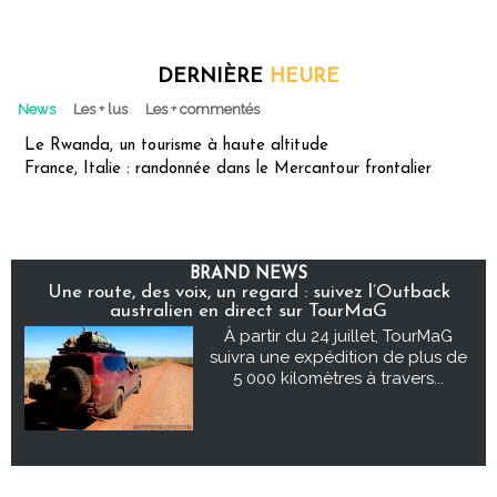
DERNIÈRE
HEURE
News
Les + lus
Les + commentés
Le Rwanda, un tourisme à haute altitude
France, Italie : randonnée dans le Mercantour frontalier
BRAND NEWS
Une route, des voix, un regard : suivez l’Outback
australien en direct sur TourMaG
À partir du 24 juillet, TourMaG
suivra une expédition de plus de
5 000 kilomètres à travers...