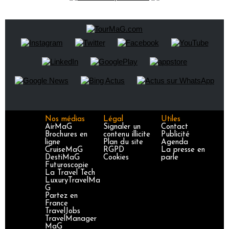
Nos médias
Légal
Utiles
AirMaG
Signaler un
Contact
Brochures en
contenu illicite
Publicité
ligne
Plan du site
Agenda
CruiseMaG
RGPD
La presse en
DestiMaG
Cookies
parle
Futuroscopie
La Travel Tech
LuxuryTravelMa
G
Partez en
France
TravelJobs
TravelManager
MaG