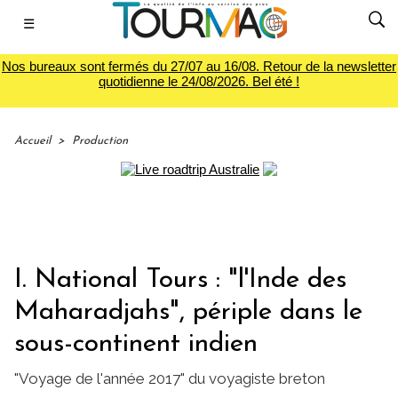
☰
Nos bureaux sont fermés du 27/07 au 16/08. Retour de la newsletter
quotidienne le 24/08/2026. Bel été !
Accueil
>
Production
I. National Tours : "l'Inde des
Maharadjahs", périple dans le
sous-continent indien
"Voyage de l'année 2017" du voyagiste breton