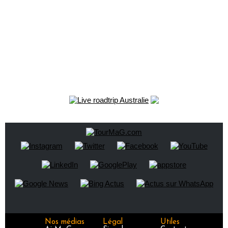
Nos médias
Légal
Utiles