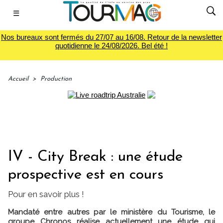
☰
Nos bureaux sont fermés du 27/07 au 16/08. Retour de la newsletter
quotidienne le 24/08/2026. Bel été !
Accueil
>
Production
IV - City Break : une étude
prospective est en cours
Pour en savoir plus !
Mandaté entre autres par le ministère du Tourisme, le
groupe Chronos réalise actuellement une étude qui