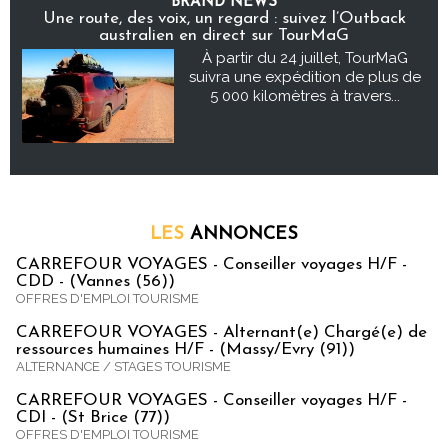
BRAND NEWS
Une route, des voix, un regard : suivez l’Outback
australien en direct sur TourMaG
À partir du 24 juillet, TourMaG
suivra une expédition de plus de
5 000 kilomètres à travers...
LES
ANNONCES
CARREFOUR VOYAGES - Conseiller voyages H/F -
CDD - (Vannes (56))
OFFRES D'EMPLOI TOURISME
CARREFOUR VOYAGES - Alternant(e) Chargé(e) de
ressources humaines H/F - (Massy/Evry (91))
ALTERNANCE / STAGES TOURISME
CARREFOUR VOYAGES - Conseiller voyages H/F -
CDI - (St Brice (77))
OFFRES D'EMPLOI TOURISME