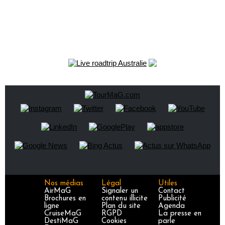
Nos médias
Légal
Utiles
AirMaG
Signaler un
Contact
Brochures en
contenu illicite
Publicité
ligne
Plan du site
Agenda
CruiseMaG
RGPD
La presse en
DestiMaG
Cookies
parle