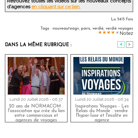
Retrouvez toutes les vidéos sur les nouveaux concepts
d'agences
en cliquant sur ce lien.
Lu 5415 fois
Tags
:
nouveauteagv
,
paris
,
verdié
,
verdié voyages
Notez
<
>
DANS LA MÊME RUBRIQUE :
Lundi 20 Juillet 2026 - 06:37
Lundi 20 Juillet 2026 - 06:34
20 ans de NORMACOM :
Inspirations Voyages - Les
l'association qui crée du lien
Relais du Monde : vendre
entre commerciaux et
l'hyper-luxe et l'insolite en
agences de voyages
agence