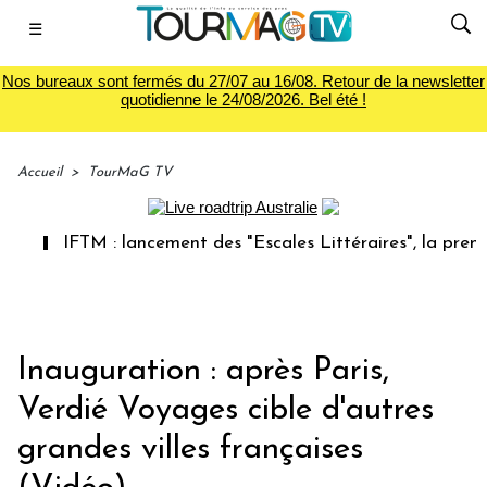
☰
Nos bureaux sont fermés du 27/07 au 16/08. Retour de la newsletter
quotidienne le 24/08/2026. Bel été !
Accueil
>
TourMaG TV
IFTM : lancement des "Escales Littéraires", la première 
Inauguration : après Paris,
Verdié Voyages cible d'autres
grandes villes françaises