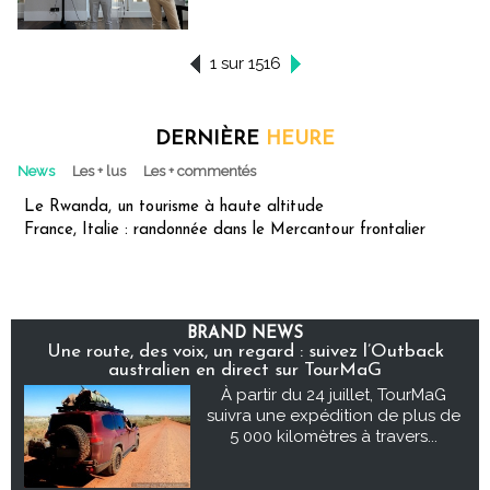
1 sur 1516
DERNIÈRE
HEURE
News
Les + lus
Les + commentés
Le Rwanda, un tourisme à haute altitude
France, Italie : randonnée dans le Mercantour frontalier
BRAND NEWS
Une route, des voix, un regard : suivez l’Outback
australien en direct sur TourMaG
À partir du 24 juillet, TourMaG
suivra une expédition de plus de
5 000 kilomètres à travers...