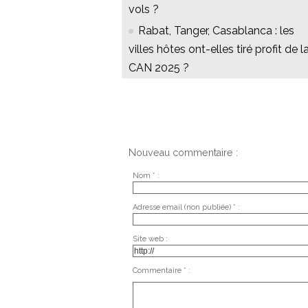
vols ?
Rabat, Tanger, Casablanca : les
villes hôtes ont-elles tiré profit de l
CAN 2025 ?
Nouveau commentaire :
Nom * :
Adresse email (non publiée) * :
Site web :
Commentaire * :