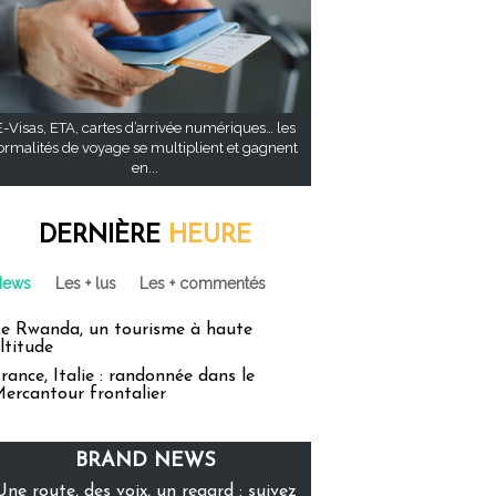
E-Visas, ETA, cartes d’arrivée numériques… les
ormalités de voyage se multiplient et gagnent
en...
DERNIÈRE
HEURE
News
Les + lus
Les + commentés
e Rwanda, un tourisme à haute
ltitude
rance, Italie : randonnée dans le
ercantour frontalier
BRAND NEWS
Une route, des voix, un regard : suivez