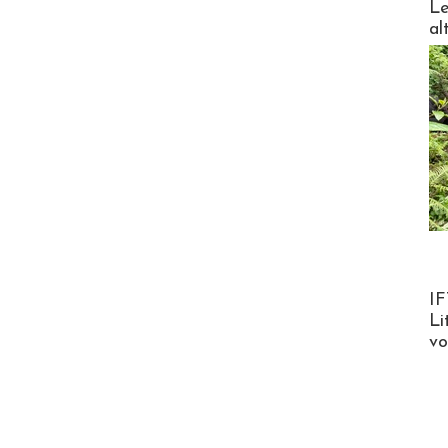
Le
al
Product
IF
Li
v