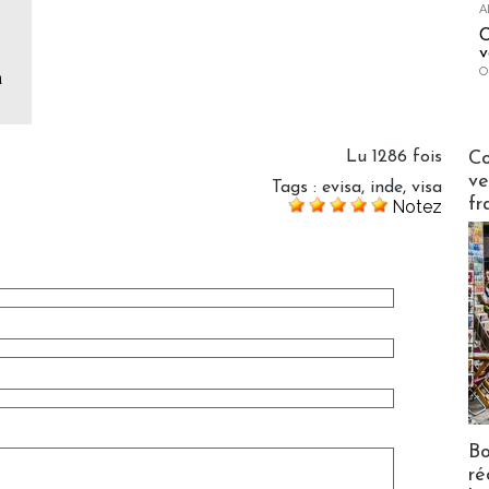
A
C
v
O
a
Publi-n
Co
Lu 1286 fois
ve
Tags
:
evisa
,
inde
,
visa
fr
Notez
Bo
ré