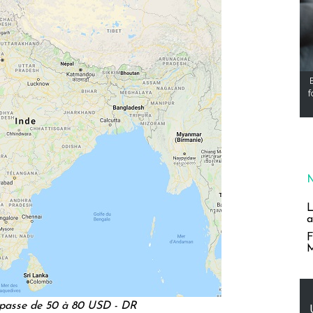
f
L
a
F
M
 passe de 50 à 80 USD - DR