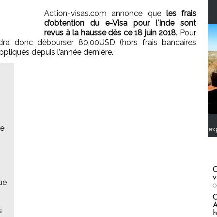
Action-visas.com annonce que
les frais
d’obtention du e-Visa pour l'Inde sont
revus à la hausse dès ce 18 juin 2018
. Pour
audra donc débourser 80,00USD (hors frais bancaires
pliqués depuis l’année dernière.
ée
ex
C
v
que
O
A
s
h