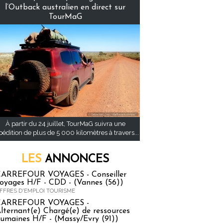
l’Outback australien en direct sur
TourMaG
À partir du 24 juillet, TourMaG suivra une
pédition de plus de 5 000 kilomètres à travers...
LES
ANNONCES
ARREFOUR VOYAGES - Conseiller
oyages H/F - CDD - (Vannes (56))
FFRES D'EMPLOI TOURISME
CARREFOUR VOYAGES -
lternant(e) Chargé(e) de ressources
umaines H/F - (Massy/Evry (91))