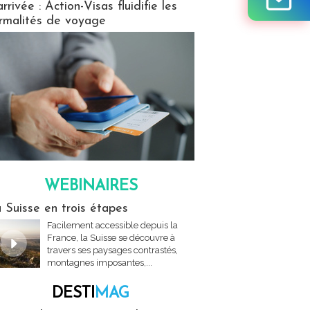
arrivée : Action-Visas fluidifie les
rmalités de voyage
WEBINAIRES
res
 Suisse en trois étapes
Facilement accessible depuis la
France, la Suisse se découvre à
travers ses paysages contrastés,
montagnes imposantes,...
DESTI
MAG
MAG