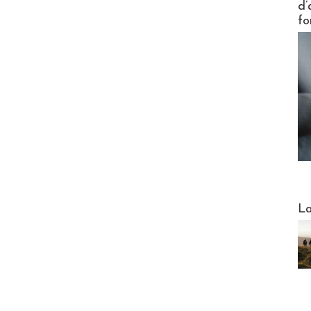
d’
fo
Webinai
La
DESTI