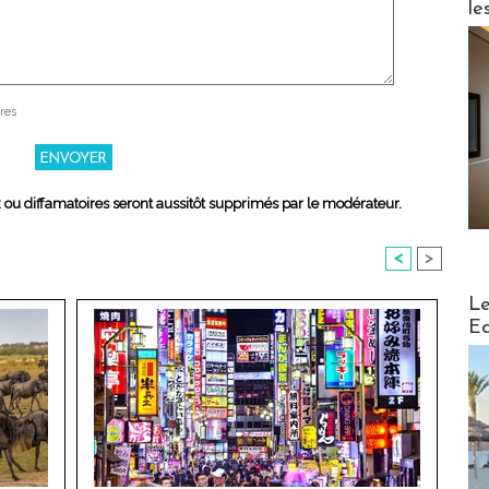
le
res
x ou diffamatoires seront aussitôt supprimés par le modérateur.
<
>
Distribu
Le
Ed