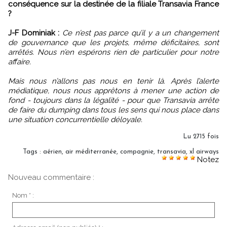
conséquence sur la destinée de la filiale Transavia France
?
J-F Dominiak :
Ce n’est pas parce qu’il y a un changement
de gouvernance que les projets, même déficitaires, sont
arrêtés. Nous n’en espérons rien de particulier pour notre
affaire.
Mais nous n’allons pas nous en tenir là. Après l’alerte
médiatique, nous nous apprêtons à mener une action de
fond - toujours dans la légalité - pour que Transavia arrête
de faire du dumping dans tous les sens qui nous place dans
une situation concurrentielle déloyale.
Lu 2715 fois
Tags
:
aérien
,
air méditerranée
,
compagnie
,
transavia
,
xl airways
Notez
Nouveau commentaire :
Nom * :