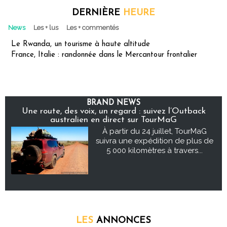
DERNIÈRE
HEURE
News
Les + lus
Les + commentés
Le Rwanda, un tourisme à haute altitude
France, Italie : randonnée dans le Mercantour frontalier
BRAND NEWS
Une route, des voix, un regard : suivez l’Outback
australien en direct sur TourMaG
À partir du 24 juillet, TourMaG
suivra une expédition de plus de
5 000 kilomètres à travers...
LES
ANNONCES