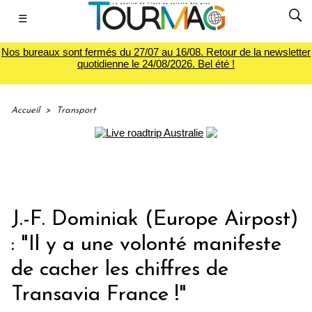
☰
Nos bureaux sont fermés du 27/07 au 16/08. Retour de la newsletter
quotidienne le 24/08/2026. Bel été !
Accueil
>
Transport
J.-F. Dominiak (Europe Airpost)
: "Il y a une volonté manifeste
de cacher les chiffres de
Transavia France !"