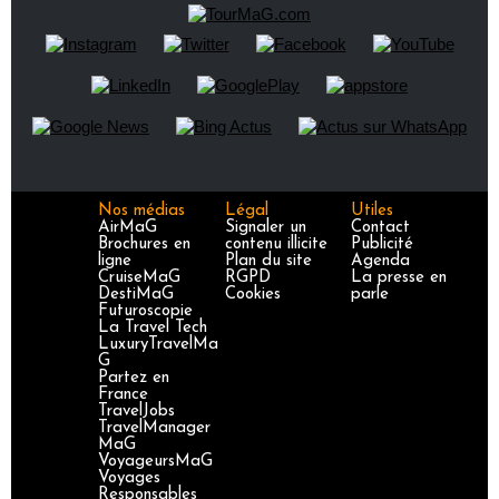
Nos médias
Légal
Utiles
AirMaG
Signaler un
Contact
Brochures en
contenu illicite
Publicité
ligne
Plan du site
Agenda
CruiseMaG
RGPD
La presse en
DestiMaG
Cookies
parle
Futuroscopie
La Travel Tech
LuxuryTravelMa
G
Partez en
France
TravelJobs
TravelManager
MaG
VoyageursMaG
Voyages
Responsables