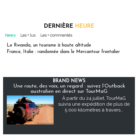
DERNIÈRE
HEURE
News
Les + lus
Les + commentés
Le Rwanda, un tourisme à haute altitude
France, Italie : randonnée dans le Mercantour frontalier
BRAND NEWS
Une route, des voix, un regard : suivez l’Outback
australien en direct sur TourMaG
À partir du 24 juillet, TourMaG
suivra une expédition de plus de
5 000 kilomètres à travers...