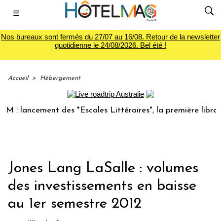
☰
Nos bureaux sont fermés du 27/07 au 16/08. Retour de la newsletter
quotidienne le 24/08/2026. Bel été !
Accueil
>
Hébergement
: lancement des "Escales Littéraires", la première librairie
Jones Lang LaSalle : volumes
des investissements en baisse
au 1er semestre 2012