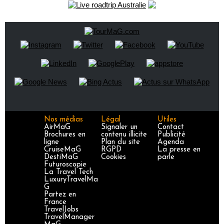
Nos médias
Légal
Utiles
AirMaG
Signaler un
Contact
Brochures en
contenu illicite
Publicité
ligne
Plan du site
Agenda
CruiseMaG
RGPD
La presse en
DestiMaG
Cookies
parle
Futuroscopie
La Travel Tech
LuxuryTravelMa
G
Partez en
France
TravelJobs
TravelManager