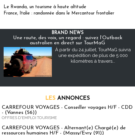
Le Rwanda, un tourisme à haute altitude
France, Italie : randonnée dans le Mercantour frontalier
BRAND NEWS
Une route, des voix, un regard : suivez l’Outback
australien en direct sur TourMaG
À partir du 24 juillet, TourMaG suivra
une expédition de plus de 5 000
kilomètres à travers...
LES
ANNONCES
CARREFOUR VOYAGES - Conseiller voyages H/F - CDD
- (Vannes (56))
OFFRES D'EMPLOI TOURISME
CARREFOUR VOYAGES - Alternant(e) Chargé(e) de
ressources humaines H/F - (Massy/Evry (91))