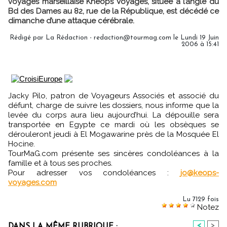
voyages marseillaise Kheops Voyages, située à l’angle du
Bd des Dames au 82, rue de la République, est décédé ce
dimanche d’une attaque cérébrale.
Rédigé par La Rédaction - redaction@tourmag.com le Lundi 19 Juin
2006 à 15:41
Jacky Pilo, patron de Voyageurs Associés et associé du
défunt, charge de suivre les dossiers, nous informe que la
levée du corps aura lieu aujourd’hui. La dépouille sera
transportée en Egypte ce mardi où les obsèques se
dérouleront jeudi à El Mogawarine près de la Mosquée El
Hocine.
TourMaG.com présente ses sincères condoléances à la
famille et à tous ses proches.
Pour adresser vos condoléances :
jo@keops-
voyages.com
Lu 7129 fois
Notez
<
>
DANS LA MÊME RUBRIQUE :