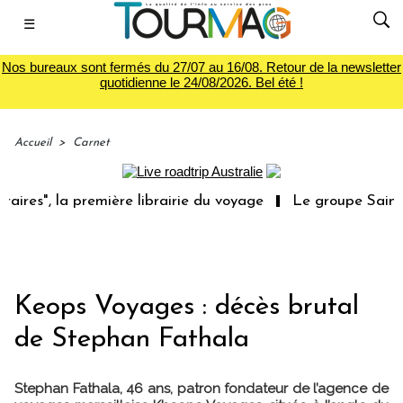
☰
Nos bureaux sont fermés du 27/07 au 16/08. Retour de la newsletter
quotidienne le 24/08/2026. Bel été !
Accueil
>
Carnet
res", la première librairie du voyage
Le groupe Sainte-C
Keops Voyages : décès brutal
de Stephan Fathala
Stephan Fathala, 46 ans, patron fondateur de l’agence de